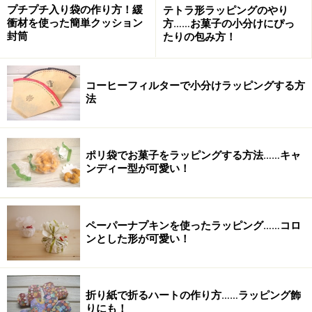
ます
プチプチ入り袋の作り方！緩
テトラ形ラッピングのやり
衝材を使った簡単クッション
方……お菓子の小分けにぴっ
封筒
たりの包み方！
9. 画像が紙の中央に収まるように移動します
コーヒーフィルターで小分けラッピングする方
10.
印刷します
法
印刷した紙をはさみやカッターで、切り取れば出来上がり！
ポリ袋でお菓子をラッピングする方法……キャ
＜紫色の市松柄＞
ンディー型が可愛い！
画像手前
1～5、7～10は、紙ふぶき柄を作ると同じです
ペーパーナプキンを使ったラッピング……コロ
6で選ぶパターンを以下のように指定します
ンとした形が可愛い！
6. パターンの中から、
上から3段め、一番右「市松模様（大）」
を
折り紙で折るハートの作り方……ラッピング飾
りにも！
選択