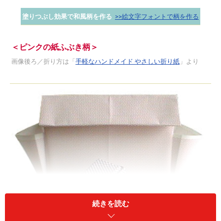
塗りつぶし効果で和風柄を作る
>>絵文字フォントで柄を作る
＜ピンクの紙ふぶき柄＞
画像後ろ／折り方は「
手軽なハンドメイド やさしい折り紙
」より
続きを読む