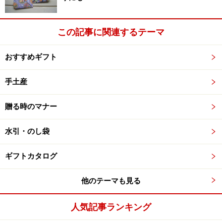
前景から「
プラム
」色を選択、「OK」をクリックします
この記事に関連するテーマ
次ページは、
絵文字フォントで柄を作る
です
おすすめギフト
手土産
【ラッピング 関連リンク】
贈る時のマナー
折り紙で簡単おしゃれラッピング
パーティーを楽しくする小物たち
水引・のし袋
オンラインで購入できる *
ラッピンググッズ
基本の包み方から応用編まで *
ラッピングTips
ギフトカタログ
他のテーマも見る
【ギフトメールマガジン】
季節に合わせたギフト情報をお届けします♪ 月1回発行・無料。
人気記事ランキング
↓メールアドレス（半角英数）