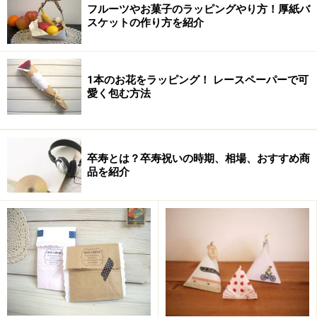
フルーツやお菓子のラッピングやり方！厚紙バ
4. 塗りつぶし－色のプルダウンメニューから、
「塗りつぶし効果」
スケットの作り方を紹介
を選択
5. 上部タブから
「パターン」
を選択
1本のお花をラッピング！ レースペーパーで可
愛く包む方法
6. パターンの中から、
一番下の段、左から5番め「紙ふぶき
（大）」
を選択
卒寿とは？卒寿祝いの時期、相場、おすすめ商
前景から
「ローズ」
色を選択、「OK」をクリックします
品を紹介
7. 上部タブから
「サイズ」
を選択
8. サイズと角度－
高さと幅を入力
18cm×18cmの紙が必要なら、両方に「180mm」と入力
A4の紙のまま使う場合は、高さ「297mm」、幅「210mm」と入力し