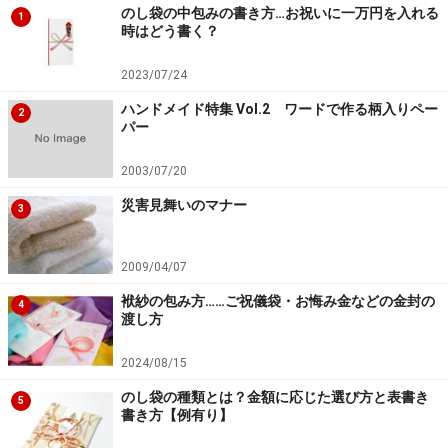
のし袋の中包みの書き方…お祝いに一万円を入れる
1
時はどう書く？
2023/07/24
※記事内容は執筆時点のものです。最新の内容をご確認くださ
ハンドメイド特集 Vol.2 ワードで作る柄入りペー
い。
2
パー
2003/07/20
次のページへ
1
/
2
災害見舞いのマナー
3
2009/04/07
袱紗の包み方……ご祝儀袋・お悔み金などの金封の
4
渡し方
2024/08/15
のし袋の種類とは？金額に応じた選び方と表書き
5
書き方【例有り】