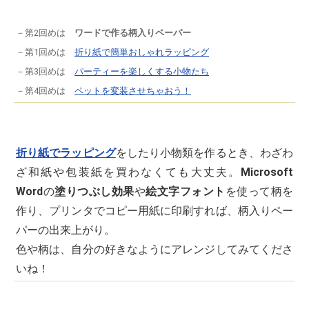
－第2回めは
ワードで作る柄入りペーパー
－第1回めは
折り紙で簡単おしゃれラッピング
－第3回めは
パーティーを楽しくする小物たち
－第4回めは
ペットを変装させちゃおう！
折り紙でラッピング
をしたり小物類を作るとき、わざわ
ざ和紙や包装紙を買わなくても大丈夫。
Microsoft
Word
の
塗りつぶし効果
や
絵文字フォント
を使って柄を
作り、プリンタでコピー用紙に印刷すれば、柄入りペー
パーの出来上がり。
色や柄は、自分の好きなようにアレンジしてみてくださ
いね！