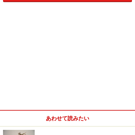
*サンプルはWord2000の画面です
1. ワードを立ち上げたら、図形描画の
四角形ツール
で、適当な大き
さの四角を描きます
2. 描いた四角を右クリックして、
「オートシェイプの書式設定」
を
選択
3. 線－色のプルダウンメニューから、
「線なし」
を選択
あわせて読みたい