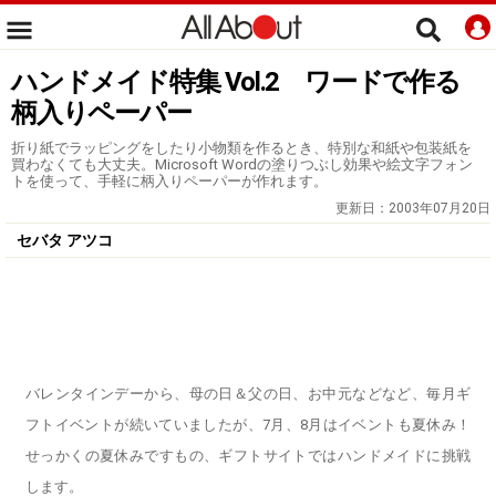
ハンドメイド特集 Vol.2 ワードで作る
柄入りペーパー
折り紙でラッピングをしたり小物類を作るとき、特別な和紙や包装紙を
買わなくても大丈夫。Microsoft Wordの塗りつぶし効果や絵文字フォン
トを使って、手軽に柄入りペーパーが作れます。
更新日：
2003年07月20日
セバタ アツコ
バレンタインデーから、母の日＆父の日、お中元などなど、毎月ギ
フトイベントが続いていましたが、7月、8月はイベントも夏休み！
せっかくの夏休みですもの、ギフトサイトではハンドメイドに挑戦
します。