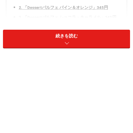
2. 「Dessertパルフェ パイン＆オレンジ」345円
3. 「Dessertパルフェ ショコラ・キャラメル」345円
続きを読む
1. 「Dessertパルフェ ベリー・ルージュ」
378円
「Dessertパルフェ ベリー・ルージュ」 378円（税込）
最初にご紹介するのは「Dessertパルフェ ベリー・ルー
ジュ」 378円（税込）。ピンクと赤の美しい層に、いち
ごがトッピングされていて鮮やかですよね。