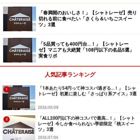
「Dessertパルフェ パイン＆オレンジ」 345円（税込）
「春満開のおいしさ！」【シャトレーゼ】売り
切れる前に食べたい「さくら＆いちごスイー
続いて紹介するのは「Dessertパルフェ パイン＆オレン
ツ」3選
ジ」 345円（税込）。夏らしいビタミンカラーが層にな
っていて、こちらもキュートなビジュアルですよね！
「5品買っても400円台…！」【シャトレー
ゼ】マニアも大絶賛「108円以下の名品5選」
実食リポ
オレンジのソース、レアチーズクリーム、少し固めの温
州みかんゼリー、ナタデココ、オレンジのシロップジュ
レが重ねられ、パイナップルとオレンジの果肉とホイッ
人気記事ランキング
プクリームがトッピングされています。
「1本あたり54円って神コスパ過ぎる…！」【シャ
1
トレーゼ】初夏に楽しむ「さっぱり系アイス」3選
2026/05/08
オレンジの爽やかな甘みとクリームが相性抜群！ ナタデコ
「ALL200円以下の神コスパで最高…！」【シャト
2
コの食感も◎
レーゼ】今しか食べられない季節限定「桃スイー
ツ」3選
ひと口食べると、オレンジとパイナップルが合わさって
2026/07/06