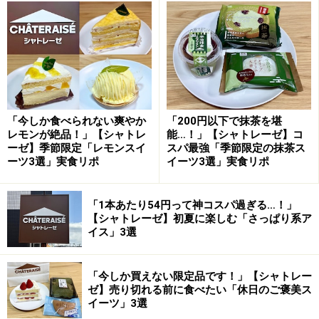
甘酸っぱいベリーの味わいに癒されます
甘酸っぱいいちごの味わいに、口どけ滑らかなクリー
ム、そしてスッキリ爽やかなレモンの風味。食べるたび
に異なる食感と味わいがひろがって、食べ進めるのが楽
しい！
「今しか食べられない爽やか
「200円以下で抹茶を堪
レモンが絶品！」【シャトレ
能…！」【シャトレーゼ】コ
ーゼ】季節限定「レモンスイ
スパ最強「季節限定の抹茶ス
フレッシュないちごの果肉も入っていて、まるでいちご
ーツ3選」実食リポ
イーツ3選」実食リポ
ケーキを食べているような、パフェのような満足感もあ
るぜいたくなカップデザートです。
「1本あたり54円って神コスパ過ぎる…！」
【シャトレーゼ】初夏に楽しむ「さっぱり系ア
イス」3選
2. 「Dessertパルフェ パイン＆オレンジ」
345円
「今しか買えない限定品です！」【シャトレー
ゼ】売り切れる前に食べたい「休日のご褒美ス
イーツ」3選