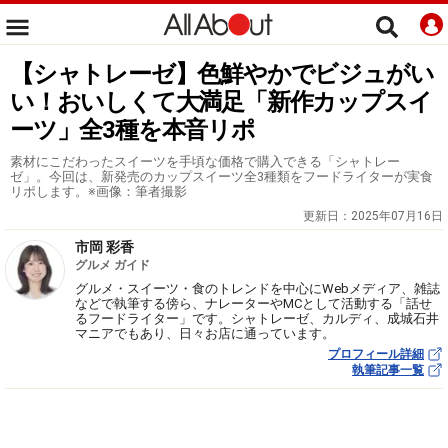
【シャトレーゼ】色鮮やかでビジュがい
い！おいしくて大満足「新作カップスイ
ーツ」全3種を本音リポ
素材にこだわったスイーツを手頃な価格で購入できる「シャトレー
ゼ」。今回は、新発売のカップスイーツ全3種類をフードライターが実食
リポします。※画像：筆者撮影
更新日：
2025年07月16日
市岡 彩香
グルメ ガイド
グルメ・スイーツ・食のトレンドを中心にWebメディア、雑誌
などで執筆する傍ら、ナレーターやMCとして活動する「話せ
るフードライター」です。シャトレーゼ、カルディ、成城石井
マニアでもあり、日々お店に通っています。
プロフィール詳細
執筆記事一覧