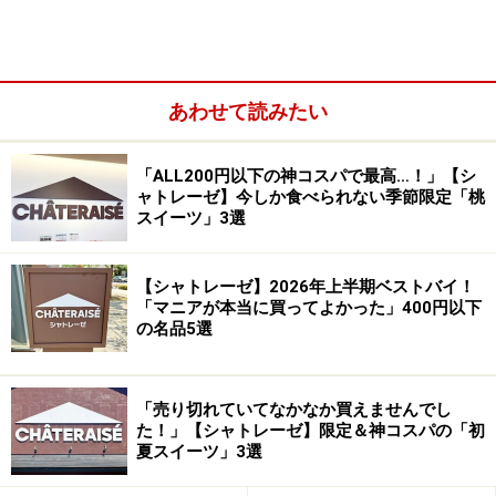
あわせて読みたい
「ALL200円以下の神コスパで最高…！」【シ
ャトレーゼ】今しか食べられない季節限定「桃
スイーツ」3選
【シャトレーゼ】2026年上半期ベストバイ！
「マニアが本当に買ってよかった」400円以下
の名品5選
カップの中には、いちごのゼリー、フリーズドライ入り
のいちごクリームといちごコンフィチュール（ジャ
ム）、レッドカラント（果実）、レモンジュレが重ねら
「売り切れていてなかなか買えませんでし
れています。その上にいちごの果肉とフリーズドライの
た！」【シャトレーゼ】限定＆神コスパの「初
夏スイーツ」3選
いちご、ホイップクリームがトッピングされています。