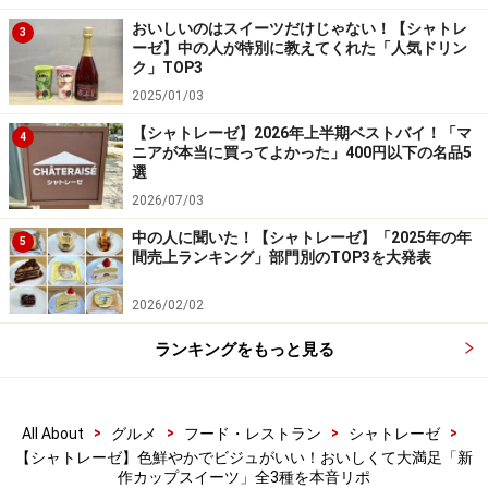
爽やかなおいしさ。スッキリとした味わいのゼリーとジ
おいしいのはスイーツだけじゃない！【シャトレ
3
ュレに、ミルク感のあるレアチーズクリーム、ホイップ
ーゼ】中の人が特別に教えてくれた「人気ドリン
ク」TOP3
クリームの甘みが加わってバランスがいい一品。
2025/01/03
くどくない甘みは、暑い日のおやつや食後のデザートと
【シャトレーゼ】2026年上半期ベストバイ！「マ
4
ニアが本当に買ってよかった」400円以下の名品5
してもピッタリです。
選
2026/07/03
3. 「Dessertパルフェ ショコラ・キャラメ
中の人に聞いた！【シャトレーゼ】「2025年の年
5
ル」345円
間売上ランキング」部門別のTOP3を大発表
2026/02/02
ランキングをもっと見る
「Dessertパルフェ ショコラ・キャラメル」 345円（税込）
最後にご紹介するのは「Dessertパルフェ ショコラ・キ
>
>
>
>
All About
グルメ
フード・レストラン
シャトレーゼ
ャラメル」 345円（税込）。こちらは、キャラメルクリ
【シャトレーゼ】色鮮やかでビジュがいい！おいしくて大満足「新
作カップスイーツ」全3種を本音リポ
ーム、チョコクリーム、コーヒーゼリーが重ねられ、ホ