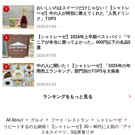
おいしいのはスイーツだけじゃない！【シャトレ
最後にご紹介するのは「チョコバッキー チョコ」1本 81
3
ーゼ】中の人が特別に教えてくれた「人気ドリン
円／6本入 399円（税込）。シャトレーゼのアイスの中で
ク」TOP3
も圧倒的な人気を誇る「チョコバッキー」のチョコ味
2025/01/03
は、特に30代・40代からの支持が高いそうです。
【シャトレーゼ】2026年上半期ベストバイ！「マ
4
ニアが本当に買ってよかった」400円以下の名品5
選
2026/07/03
チョコが好きな人必見！ チョコレートを存分に味わえる、
中の人に聞いた！【シャトレーゼ】「2025年の年
5
根強い人気商品です
間売上ランキング」部門別のTOP3を大発表
まるで板チョコを食べているかのような、パリッと食感
2026/02/02
のスイートチョコを折り重ねたあしらいのアイスバーで
ランキングをもっと見る
す。こちらはチョコ味ですが、チョコバッキーは他にバ
ニラ、ドライミント、抹茶などのフレーバーがありま
す。
>
>
>
>
All About
グルメ
フード・レストラン
シャトレーゼ
リピートするのも納得！【シャトレーゼ】30～40代に人気の「アイ
ス＆スイーツ」3品実食リポ