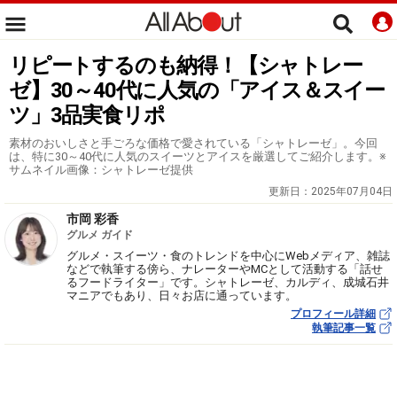
リピートするのも納得！【シャトレー
ゼ】30～40代に人気の「アイス＆スイー
ツ」3品実食リポ
素材のおいしさと手ごろな価格で愛されている「シャトレーゼ」。今回
は、特に30～40代に人気のスイーツとアイスを厳選してご紹介します。※
サムネイル画像：シャトレーゼ提供
更新日：
2025年07月04日
市岡 彩香
グルメ ガイド
グルメ・スイーツ・食のトレンドを中心にWebメディア、雑誌
などで執筆する傍ら、ナレーターやMCとして活動する「話せ
るフードライター」です。シャトレーゼ、カルディ、成城石井
マニアでもあり、日々お店に通っています。
プロフィール詳細
執筆記事一覧