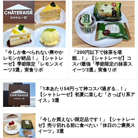
仕事終わりのご褒美に、家事の合間のリフレッシュに
と、思わず手が伸びそうな爽快感。リピートしたくなる
というのも納得のアイスバーです。
2. 「クレープ・オ・フリュイ」410円
「今しか食べられない爽やか
「200円以下で抹茶を堪
レモンが絶品！」【シャトレ
能…！」【シャトレーゼ】コ
ーゼ】季節限定「レモンスイ
スパ最強「季節限定の抹茶ス
ーツ3選」実食リポ
イーツ3選」実食リポ
「クレープ・オ・フリュイ」410円（税込）
続いて紹介するのは「クレープ・オ・フリュイ」410円
「1本あたり54円って神コスパ過ぎる…！」
（税込）。こちらは「シャトレーゼ」のケーキの中でも
【シャトレーゼ】初夏に楽しむ「さっぱり系ア
人気の高い定番商品。しっとりとしたクレープ生地とス
イス」3選
ポンジに、イチゴ、キウイ、マンゴーの果肉入りソース
とクリームがサンドされています。
「今しか買えない限定品です！」【シャトレー
ゼ】売り切れる前に食べたい「休日のご褒美ス
イーツ」3選