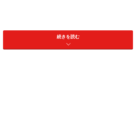
続きを読む
「ラムネアイスバー」6本入 259円（税込）
最初にご紹介するのは「ラムネアイスバー」6本入 259円
（税込）。少し懐かしい味わいのラムネ味のシャーベッ
トは、子どもはもちろん大人にも人気なのだそうです。
ラムネ味のシャーベットアイスの中には、つぶつぶラム
ネが入っています。
夏にピッタリな爽快感のある味わいが◎。ラムネがたっぷり
入っていて食感もGood！