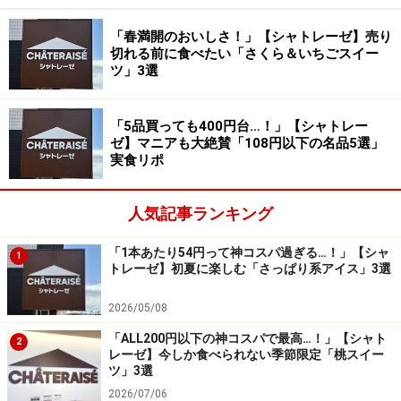
3種類のフルーツの味わいを一度に堪能できます。クレープ
「春満開のおいしさ！」【シャトレーゼ】売り
とスポンジの2種類の食感も相まって絶品！
切れる前に食べたい「さくら＆いちごスイー
ツ」3選
ひと口食べると、薄いクレープ生地とふんわりとしたス
ポンジ生地、フルーツの甘酸っぱさ、カスタード入りと
「5品買っても400円台…！」【シャトレー
プレーンの2種類のホイップクリームという、おいしさ
ゼ】マニアも大絶賛「108円以下の名品5選」
実食リポ
の要素が一気に押し寄せてきます。異なる食感とやさし
い甘さが調和していて、人気の定番商品というのも頷け
ます。
人気記事ランキング
「1本あたり54円って神コスパ過ぎる…！」【シャ
1
3. 「チョコバッキー チョコ」 1本 81円／6
トレーゼ】初夏に楽しむ「さっぱり系アイス」3選
本入 399円
2026/05/08
「ALL200円以下の神コスパで最高…！」【シャト
2
レーゼ】今しか食べられない季節限定「桃スイー
ツ」3選
「チョコバッキー チョコ」 1本 81円／6本入 399円（税込）
2026/07/06