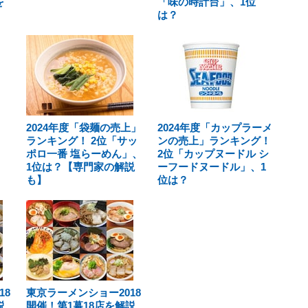
を
「味の時計台」、1位
は？
2024年度「袋麺の売上」
2024年度「カップラーメ
ランキング！ 2位「サッ
ンの売上」ランキング！
ポロ一番 塩らーめん」、
2位「カップヌードル シ
1位は？【専門家の解説
ーフードヌードル」、1
も】
位は？
18
東京ラーメンショー2018
説
開催！第1幕18店を解説