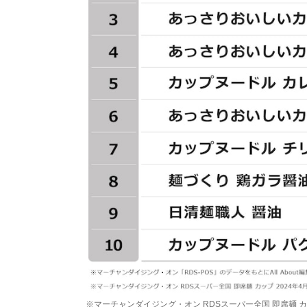
※マーチャンダイジング・オン RDSスーパー全国 即席麺 カップ