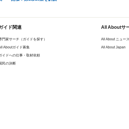
ガイド関連
All Abou
専門家サーチ（ガイドを探す）
All About ニュー
All Aboutガイド募集
All About Japan
ガイドへの仕事・取材依頼
国民の決断