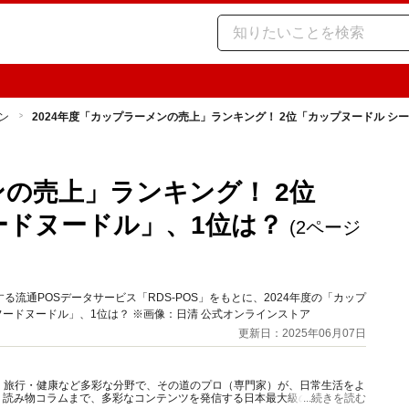
ン
2024年度「カップラーメンの売上」ランキング！ 2位「カップヌードル シ
ンの売上」ランキング！ 2位
ードヌードル」、1位は？
(2ページ
流通POSデータサービス「RDS-POS」をもとに、2024年度の「カップ
ードヌードル」、1位は？ ※画像：日清 公式オンラインストア
更新日：2025年06月07日
グルメ・旅行・健康など多彩な分野で、その道のプロ（専門家）が、日常生活をよ
、読み物コラムまで、多彩なコンテンツを発信する日本最大級の総合情報サ
...続きを読む