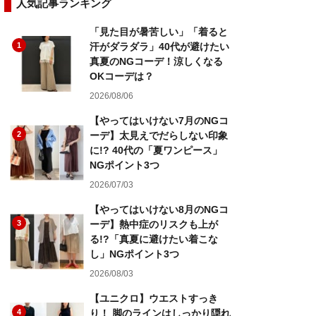
人気記事ランキング
「見た目が暑苦しい」「着ると
1
汗がダラダラ」40代が避けたい
真夏のNGコーデ！涼しくなる
OKコーデは？
2026/08/06
【やってはいけない7月のNGコ
2
ーデ】太見えでだらしない印象
に!? 40代の「夏ワンピース」
NGポイント3つ
2026/07/03
【やってはいけない8月のNGコ
3
ーデ】熱中症のリスクも上が
る!?「真夏に避けたい着こな
し」NGポイント3つ
2026/08/03
【ユニクロ】ウエストすっき
4
り！ 脚のラインはしっかり隠れ