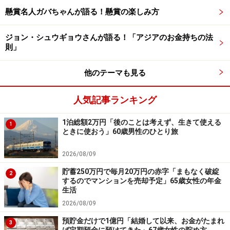
懸賞名人ガバちゃんが語る！懸賞の楽しみ方
※皆さんの買ってよかった株主優待エピソードを
こちら
から
ぜひお寄せください。エピソードの採用で3000円分
ジョン・シュウギョウさんが語る！「アジアのお金持ちの法
のAmazonギフト券をもれなくプレゼント
則」
他のテーマも見る
ーーーーーーーーーーーーーーーー
※本文カッコ内の回答者コメントは原文に準拠していま
人気記事ランキング
す
※エピソードは投稿者の当時のものです。現在とはサー
1泊総額2万円「後のことは考えず、生きて使える
1
ときに使おう」60歳男性のひとり旅
ビスや金額などの情報が異なることがございます
※投稿エピソードのため、内容の正確性を保証するもの
2026/08/09
ではございません
貯蓄250万円で毎月20万円の赤字「まもなく破綻
2
※特定銘柄について、投資の勧誘を目的としたものでは
するのでマンションを売却予定」65歳女性の年金
ございません。資産運用、投資はリスクを伴います。投
生活
2026/08/09
資に関する最終判断は、御自身の責任でお願いします
預貯金だけで1億円「結婚して以来、お金がたまれ
3