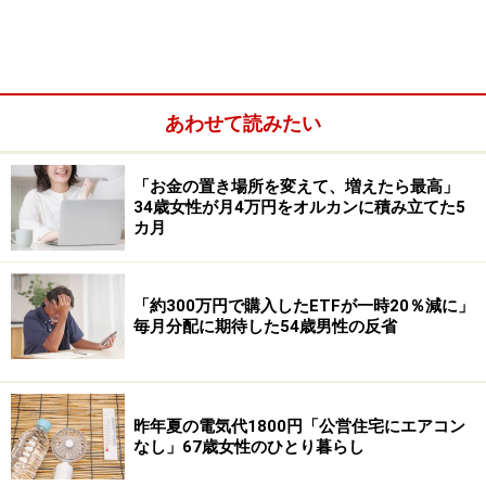
資産3000万円を運用しているという20代の投稿者男性。
あわせて読みたい
「お金の置き場所を変えて、増えたら最高」
34歳女性が月4万円をオルカンに積み立てた5
カ月
「約300万円で購入したETFが一時20％減に」
毎月分配に期待した54歳男性の反省
株主優待目的でもっとも買ってよかった銘柄は
芙蓉総合
リース＜8424＞
とのこと。
昨年夏の電気代1800円「公営住宅にエアコン
なし」67歳女性のひとり暮らし
優待が「ハーモニックのカタログギフトのため、ライン