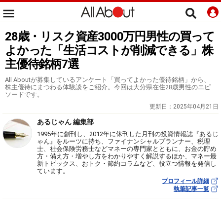
28歳・リスク資産3000万円男性の買って
よかった「生活コストが削減できる」株
主優待銘柄7選
All Aboutが募集しているアンケート「買ってよかった優待銘柄」から、
株主優待にまつわる体験談をご紹介。今回は大分県在住28歳男性のエピ
ソードです。
更新日：
2025年04月21日
あるじゃん 編集部
1995年に創刊し、2012年に休刊した月刊の投資情報誌『あるじ
ゃん』をルーツに持ち、ファイナンシャルプランナー、税理
士、社会保険労務士などマネーの専門家とともに、お金の貯め
方・備え方・増やし方をわかりやすく解説するほか、マネー最
新トピックス、おトク・節約コラムなど、役立つ情報を発信し
ています。
プロフィール詳細
執筆記事一覧