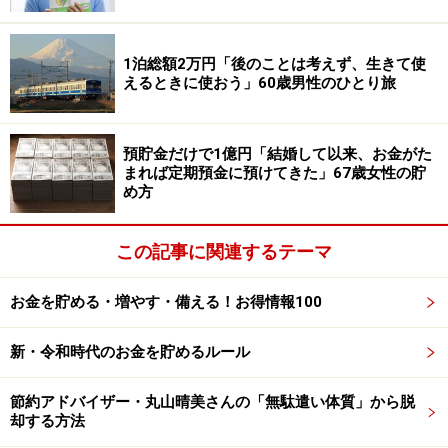
リースのほかにもお気に入りの優待銘柄を多数紹介して
くれた投稿者。
1泊総額2万円「後のことは考えず、生きて使
えるときに使おう」60歳男性のひとり旅
たとえば
アスクル＜2678＞
は「LOHACOのクーポンで日
用品が安く買える」、
ビックカメラ＜3048＞
は「長期保
有特典を含めると、電気小物はこの優待で賄える」、
ラ
預貯金だけで1億円「結婚して以来、お金がた
まれば定期預金に預けてきた」67歳女性の貯
イオン＜4912＞
は「歯磨き粉やハンドソープなど」が、
め方
レック＜7874＞
は「掃除用品など」がある程度賄えると
のこと。
この記事に関連するテーマ
また食料品関連では
キリンホールディングス＜2503＞
は
お金を貯める・増やす・備える！お得情報100
「ビールの中でおいしいSPRING VALLEYが届く」、
アル
ビス＜7475＞
は「富山地盤のスーパーを展開しているだ
新・令和時代のお金を貯めるルール
けあって、9月期に選べる新米の品質が間違いない」と
すすめておられました。
節約アドバイザー・丸山晴美さんの「無駄遣い体質」から脱
却する方法