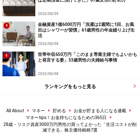
ば定期預金に預けてきた」67歳女性の貯め方
2026/08/09
※記事内容は執筆時点のものです。最新の内容をご確認くださ
い。
金融資産1億6000万円「洗濯は2週間に1回、お風
4
本記事の内容は一般的な情報提供を目的としており、特定の金融
呂はシャワーが習慣」61歳男性の年金繰り上げ生
商品や投資行動を推奨するものではありません。
活
投資や資産運用に関する最終的なご判断はご自身の責任において
行ってください。
2026/08/08
掲載情報の正確性・完全性については十分に配慮しております
世帯年収650万円「このまま専業主婦でもよいかも
が、その内容を保証するものではなく、これに基づく損失・損害
5
と発言する妻」33歳男性の夫婦給与事情
などについて当社は一切の責任を負いません。
最新の情報や詳細については、必ず各金融機関やサービス提供者
の公式情報をご確認ください。
2026/08/08
ランキングをもっと見る
【編集部からのお知らせ】
・「家計」について、
アンケート（2026/8/31まで）
を実施
中です！
※抽選で20名にAmazonギフト券1000円分プレゼント
>
>
>
>
All About
マネー
貯める
お金が貯まる人になる連載
※謝礼付きの限定アンケートやモニター企画に参加が可能に
>
マネーtips！お金持ちになるための365日
なります
28歳・リスク資産3000万円男性の買ってよかった「生活コストが削
減できる」株主優待銘柄7選