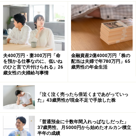
アップが豊富で、眺めているだけでも楽しめる。最悪欲
しい物がなくても図書カードNEXTに引き換えられる点
が便利で気に入っている」といいます。
また「値がさ株（株価が市場全体の平均値に比べて高い
株式）で株式分割が（株価上昇の）材料になると踏んで
夫400万円・妻300万円「命
金融資産2億4000万円「株の
いたが、未だ分割されず」と投稿がありましたが、2025
を預かる仕事なのに、低いね
配当は夫婦で年780万円」65
年3月31日付けで1株を3株への分割が発表されたため、
のひと言で片付けられる」26
歳男性の年金生活
歳女性の夫婦給与事情
そちらも狙い通りだったようです（株式分割に伴い株主
優待も300株以上の保有が必要となりました）。
「泣く泣く売ったら倍近くまであがっていっ
た」43歳男性が現金不足で手放した株
「いかに生活費を削減できるかで銘柄を選
んでいる」
優待の内容で銘柄を選ぶ際は、「日用品でいかに生活コ
「普通預金に十数年間入れっぱなしだった」
37歳男性、月5000円から始めたオルカン積立
ストが削減できるかを重視している」そうで、芙蓉総合
半年の成績