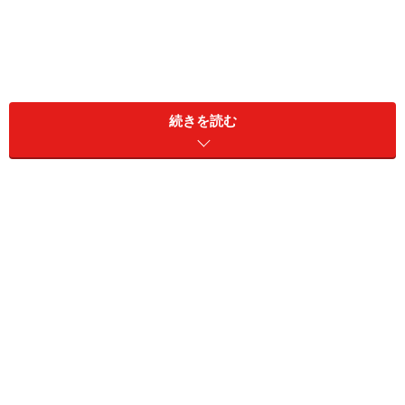
同居家族構成：本人のみ
続きを読む
居住地：大阪府
職業：その他（学生）
年収：250万円
金融資産：現預金150万円、リスク資産3000万円
■リスク資産内訳
・日本株：1050万円
・投資信託：1950万円
「おすすめ優待銘柄は芙蓉総合リース」
投資歴は「約8年」、日本株と投資信託を中心にリスク