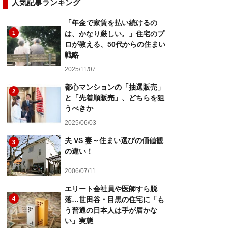
人気記事ランキング
「年金で家賃を払い続けるの
1
は、かなり厳しい。」住宅のプ
ロが教える、50代からの住まい
戦略
2025/11/07
都心マンションの「抽選販売」
2
と「先着順販売」、どちらを狙
うべきか
2025/06/03
夫 VS 妻～住まい選びの価値観
3
の違い！
2006/07/11
エリート会社員や医師すら脱
4
落…世田谷・目黒の住宅に「も
う普通の日本人は手が届かな
い」実態