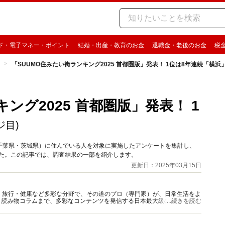
ド・電子マネー・ポイント
結婚・出産・教育のお金
退職金・老後のお金
税
「SUUMO住みたい街ランキング2025 首都圏版」発表！ 1位は8年連続「横浜
ング2025 首都圏版」発表！ 1
ジ目)
千葉県・茨城県）に住んでいる人を対象に実施したアンケートを集計し、
ました。この記事では、調査結果の一部を紹介します。
更新日：2025年03月15日
グルメ・旅行・健康など多彩な分野で、その道のプロ（専門家）が、日常生活をよ
、読み物コラムまで、多彩なコンテンツを発信する日本最大級の総合情報サ
...続きを読む