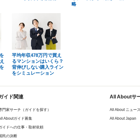
略
を
平均年収478万円で買え
え
るマンションはいくら？
を
背伸びしない購入ライン
をシミュレーション
ガイド関連
All Abou
専門家サーチ（ガイドを探す）
All About ニュー
All Aboutガイド募集
All About Japan
ガイドへの仕事・取材依頼
国民の決断