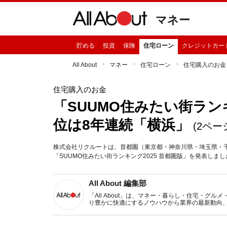
マネー
貯める
投資
保険
住宅ローン
クレジットカー
All About
マネー
住宅ローン
住宅購入のお金
住宅購入のお金
「SUUMO住みたい街ランキ
位は8年連続「横浜」
(2ペー
株式会社リクルートは、首都圏（東京都・神奈川県・埼玉県・
「SUUMO住みたい街ランキング2025 首都圏版」を発表し
All About 編集部
「All About」は、マネー・暮らし・住宅・
り豊かに快適にするノウハウから業界の最新動向
イトです。