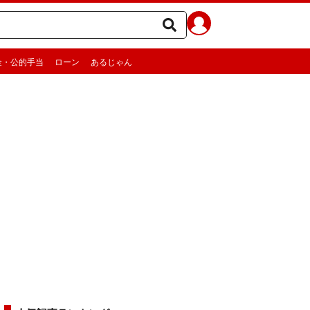
金・公的手当
ローン
あるじゃん
」