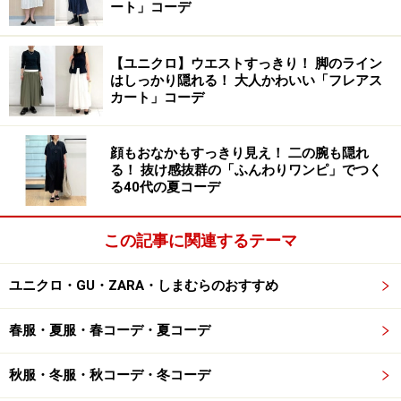
ート」コーデ
ガンを羽織り、チュール素材のフレアスカートを合わせ
たオールブラックコーデ。シューズにシルバーを選んだ
【ユニクロ】ウエストすっきり！ 脚のライン
ことで、明るさが加わり、春夏らしい着こなしに仕上が
はしっかり隠れる！ 大人かわいい「フレアス
っています。
カート」コーデ
2. 定番シューズも厚底なら今っぽい！ 最新
顔もおなかもすっきり見え！ 二の腕も隠れ
「ビットローファー」
る！ 抜け感抜群の「ふんわりワンピ」でつく
る40代の夏コーデ
この記事に関連するテーマ
ジーユー ボリュームソールビットローファー 2990円（税
ユニクロ・GU・ZARA・しまむらのおすすめ
込）
「ボリュームソールビットローファー」（税込2990円）
春服・夏服・春コーデ・夏コーデ
は、ベーシックなローファーに旬のボリュームソールを
プラスしたシューズ。厚みのあるソール部分には、異な
秋服・冬服・秋コーデ・冬コーデ
る2層素材の低反発クッションが使われており、はき心