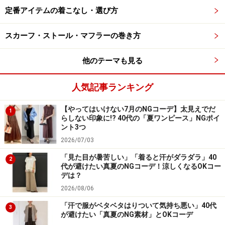
定番アイテムの着こなし・選び方
地も快適です。
スカーフ・ストール・マフラーの巻き方
見た目はローファーならではの落ち着いた印象で「厚底
感」が目立ちすぎないため、大人の女性もトライしやす
他のテーマも見る
いと思います。カラバリはブラックとダークブラウンの
2色。抗菌防臭機能もついているため、蒸れやすい梅雨
人気記事ランキング
～夏の季節も安心です。
【やってはいけない7月のNGコーデ】太見えでだ
1
らしない印象に!? 40代の「夏ワンピース」NGポイ
ント3つ
2026/07/03
きれいめなセットアップコーデにもフィットします 出典：
「見た目が暑苦しい」「着ると汗がダラダラ」40
StyleHint
2
代が避けたい真夏のNGコーデ！涼しくなるOKコー
デは？
写真はオーバーサイズのジャケットとテーパードパンツ
2026/08/06
の、きれい見えするセットアップコーデ。丸みのあるロ
「汗で服がベタベタはりついて気持ち悪い」40代
ーファーの程よい重厚感がコーディネートを引き締めて
3
が避けたい「真夏のNG素材」とOKコーデ
くれています。