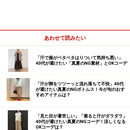
ジーユー メッシュメリージェーンシューズ 1990円（税
込）
「メッシュメリージェーンシューズ」（税込1990円）
あわせて読みたい
は、トレンドのメッシュ素材を全体に使った、新鮮なデ
ザインが目をひくアイテムです。素足ではくのはもちろ
ん、ソックスをはいて色の組み合わせを楽しむのもおす
「汗で服がベタベタはりついて気持ち悪い」
40代が避けたい「真夏のNG素材」とOKコーデ
すめ。
「汗が脚をツツーッと流れ落ちて不快」40代
が避けたい真夏のNGボトムス！今が旬のおす
すめアイテムは？
「見た目が暑苦しい」「着ると汗がダラダラ」
40代が避けたい真夏のNGコーデ！涼しくなる
OKコーデは？