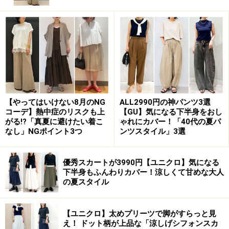
しっかり屈曲するつくりなのでフィット感があり、軽量
ではきやすく疲れにくいのも高ポイントです。通気性が
高いため、気温が上がるこれからのシーズンに涼しくは
【やってはいけない8月のNG
ALL2990円の神パンツ3選
コーデ】熱中症のリスクも上
【GU】気になる下半身をおし
けそうなのもうれしいですね。
がる!?「真夏に避けたい着こ
ゃれにカバー！「40代の夏パ
なし」NGポイント3つ
ンツスタイル」3選
優秀スカートが3990円【ユニクロ】気になる
メッシュ素材が抜け感をプラスしてくれます 出典：
下半身もふんわりカバー！涼しくて甘めな大人
StyleHint
の夏スタイル
カラバリはブラックとシルバーの2色展開です。
【ユニクロ】太めプリーツで脚がすらっと見
え！ ドット柄が上品な「涼しげシフォンスカ
写真はホルターネックのタンクトップにロングカーディ