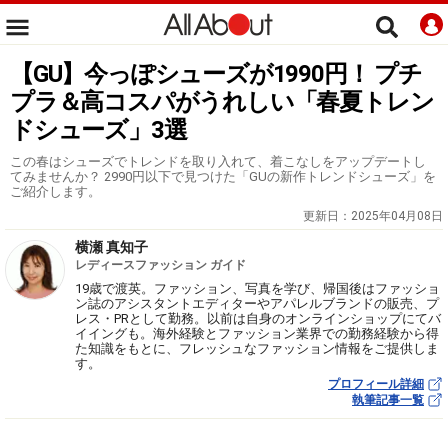
【GU】今っぽシューズが1990円！ プチ
プラ＆高コスパがうれしい「春夏トレン
ドシューズ」3選
この春はシューズでトレンドを取り入れて、着こなしをアップデートし
てみませんか？ 2990円以下で見つけた「GUの新作トレンドシューズ」を
ご紹介します。
更新日：
2025年04月08日
横瀬 真知子
レディースファッション ガイド
19歳で渡英。ファッション、写真を学び、帰国後はファッショ
ン誌のアシスタントエディターやアパレルブランドの販売、プ
レス・PRとして勤務。以前は自身のオンラインショップにてバ
イイングも。海外経験とファッション業界での勤務経験から得
た知識をもとに、フレッシュなファッション情報をご提供しま
す。
プロフィール詳細
執筆記事一覧