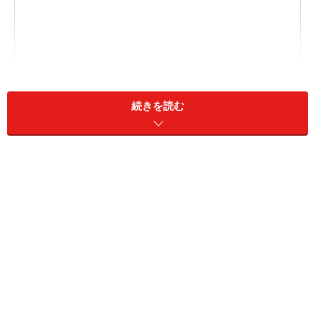
続きを読む
2. 定番シューズも厚底なら今っぽい！ 最新「ビットロー
ファー」
3. 楽ちん＆デザイン性も抜群！ 「厚底スポーツサンダ
ル」
1. 抜け感アップ！ メッシュが新鮮「メリー
ジェーンシューズ」