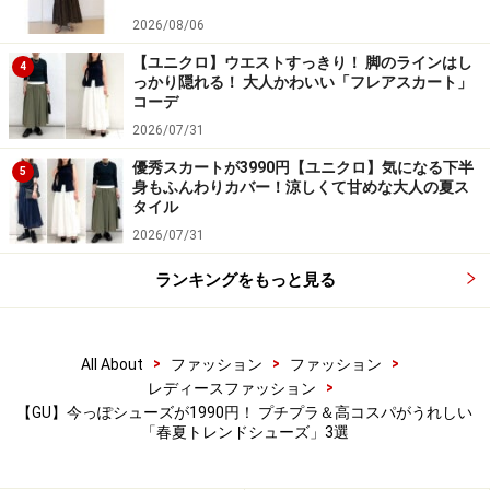
2026/08/06
トラッドなテイストのローファーは、きれいめだけでな
【ユニクロ】ウエストすっきり！ 脚のラインはし
4
っかり隠れる！ 大人かわいい「フレアスカート」
く、ロゴTシャツなどのカジュアルなアイテムとも相性
コーデ
◎。幅広い着こなしに合わせられるのもメリットです。
2026/07/31
優秀スカートが3990円【ユニクロ】気になる下半
3. 楽ちん＆デザイン性も抜群！ 「厚底スポ
5
身もふんわりカバー！涼しくて甘めな大人の夏ス
ーツサンダル」
タイル
2026/07/31
ランキングをもっと見る
ジーユー ボリュームソールパフィースポーツサンダル
2990円（税込）
>
>
>
All About
ファッション
ファッション
>
レディースファッション
「ボリュームソールパフィースポーツサンダル」（税込
【GU】今っぽシューズが1990円！ プチプラ＆高コスパがうれしい
2990円）は、クロスベルト部分にぷっくりと丸みのあ
「春夏トレンドシューズ」3選
る、今っぽさ抜群のデザインです。