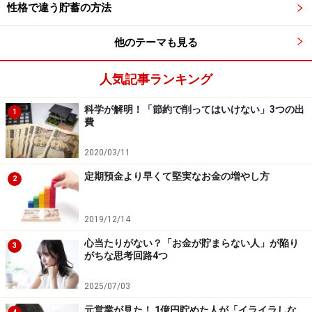
性格で違う貯蓄の方法
まとめると、
「簡単に使えるところにお金を置かない」
他のテーマも見る
「お金を引き出すのに心理的ハードルが高いところに蓄
えておく」
ようにすれば、節約もはかどるかと思いま
人気記事ランキング
す。まだ試していない方は、ぜひ、やってみてはいかが
でしょうか。
科学が解明！「節約で削ってはいけない」3つの出
1
費
※記事内容は執筆時点のものです。最新の内容をご確認くださ
い。
2020/03/11
本記事の内容は一般的な情報提供を目的としており、特定の金融
商品や投資行動を推奨するものではありません。
定期預金より早くて堅実なお金の増やし方
2
投資や資産運用に関する最終的なご判断はご自身の責任において
行ってください。
掲載情報の正確性・完全性については十分に配慮しております
が、その内容を保証するものではなく、これに基づく損失・損害
2019/12/14
などについて当社は一切の責任を負いません。
心当たりがない？「お金が貯まらない人」が陥り
最新の情報や詳細については、必ず各金融機関やサービス提供者
3
がちな思考回路4つ
の公式情報をご確認ください。
2025/07/03
【編集部からのお知らせ】
・「家計」について、
アンケート（2026/8/31まで）
を実施
元営業が見た！ 1億円貯めた人が「イライラしな