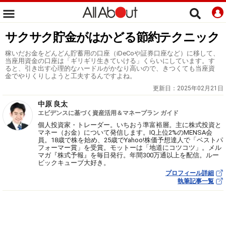
サクサク貯金がはかどる節約テクニック
稼いだお金をどんどん貯蓄用の口座（iDeCoや証券口座など）に移して、
当座用資金の口座は「ギリギリ生きていける」くらいにしています。す
ると、引き出す心理的なハードルがかなり高いので、きつくても当座資
金でやりくりしようと工夫するんですよね。
更新日：
2025年02月21日
中原 良太
エビデンスに基づく資産活用＆マネープラン ガイド
個人投資家・トレーダー。いちおう準富裕層。主に株式投資と
マネー（お金）について発信します。IQ上位2%のMENSA会
員。18歳で株を始め、25歳でYahoo!株価予想達人で「ベストパ
フォーマー賞」を受賞。モットーは「地道にコツコツ」。メル
マガ『株式予報』を毎日発行。年間300万通以上を配信。ルー
ビックキューブ大好き。
プロフィール詳細
執筆記事一覧