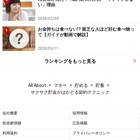
4
中です！
い」理由
※抽選で20名にAmazonギフト券1000円分プレゼント
※謝礼付きの限定アンケートやモニター企画に参加が可能に
2026/02/04
なります
お金持ちは食べない!? 貧乏な人ほど好む食べ物っ
5
て【ガイドが動画で解説】
2020/03/11
ランキングをもっと見る
>
>
>
>
All About
マネー
貯める
貯蓄
サクサク貯金がはかどる節約テクニック
会社概要
採用情報
投資家情報
広告掲載
利用規約
プライバシーポリシー