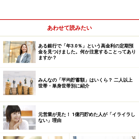
目標の理由を考える
（節約意欲の向上）
引き出しにくい口座を使う
（支出しにくい環境）
現金だけを使う
（支出しにくい環境）
あわせて読みたい
現金を持たない
（支出しにくい環境）
これだけでも、「なるほど、そんなに節約テクニックに
ある銀行で「年3.0％」という高金利の定期預
金を見つけました。何か注意することってあり
は種類があるのか！」と驚きですが、確かに、使えそう
ますか？
なものばかりです。
みんなの「平均貯蓄額」はいくら？ 二人以上
節約テクニックをおおまかに分類すると
「モチベーショ
世帯・単身世帯別に紹介
ンを引き上げるもの」
と
「モチベーションが低いときで
もお金を使えなくする」
ものの2つがあるようです。
元営業が見た！ 1億円貯めた人が「イライラし
節約のモチベーションを高める方法としては
「具体的な
ない」理由
貯蓄目標を持つ」
ことが有効なようで、フワッとした目
標よりも、言い訳できないくらい具体的にすると効果的