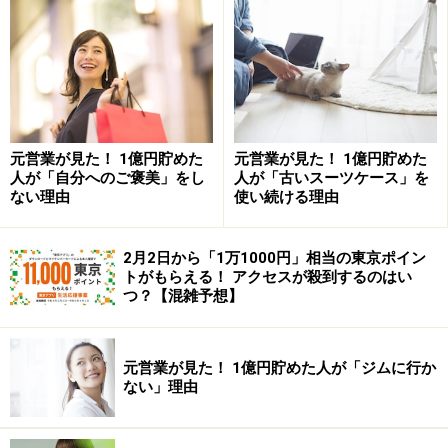
みたいです。
中でも有効だった節約テクニックの1つが
「お金にアク
セスしにくくする」
テクニックで、これは筆者も経験が
あったので納得しました。
元営業が見た！ 1億円貯めた
元営業が見た！ 1億円貯めた
例えば、アルバイトなどで働いた後、給料を「銀行振
人が「自分へのご褒美」をし
人が「古いスーツケース」を
ない理由
使い続ける理由
込」で支給された場合と、「現金払い」で支給された場
合とでは、前者の方が無駄遣いをしにくいそうです。現
金払いの場合はすぐに使うことができますが、銀行振込
2月2日から「1万1000円」相当の東京ポイン
トがもらえる！ アクセスが殺到するのはい
の場合は使う前に「お金を下ろす」一手間がかかり、ハ
つ？【混雑予想】
ードルが高いからです。
元営業が見た！ 1億円貯めた人が「ジムに行か
「お金を使うハードルの高さ」は無駄遣いの多さとも直
ない」理由
結します。
手元に何万円もお金がある人は現金での買い
物で浪費しがちになるでしょうし、決済用口座にお金が