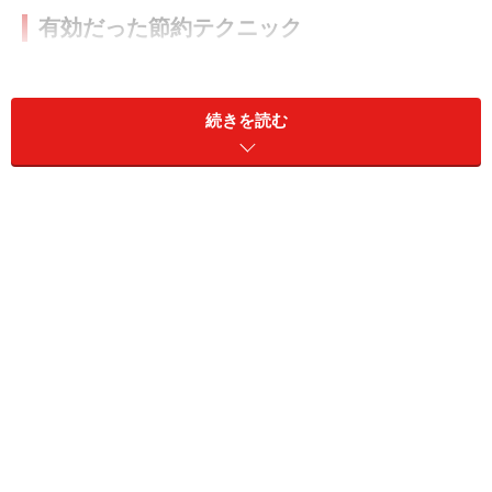
有効だった節約テクニック
ちなみに、この論文で検証された節約テクニックには、
以下のようなものがあります。
続きを読む
現金を持つときはなるべく大きな紙幣で
（崩したく
ない心理）
現金を持つときはコインよりも紙幣で
（崩したくな
い心理）
買い物リストを作る
（衝動買いの予防）
予算を決める
（衝動買いの予防）
預金を追跡する
（支出管理）
未来の自分を想像する
（節約意欲の向上）
貯金の計画を持つ
（節約意欲の向上）
より具体的な目標を持つ
（節約意欲の向上）