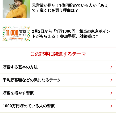
たくさんある人は、カードでの買い物で浪費しがちにな
元営業が見た！1億円貯めている人が「あえ
ると考えられます。
て」宝くじを買う理由は？
ですから、現金で支払うことが多い人は銀行預金をす
る、カードで支払うことが多い人は貯蓄用口座にお金を
2月2日から「1万1000円」相当の東京ポイン
トがもらえる！ 参加手順、対象者は？
移しておく、という対応を取ることで、無駄遣いの多く
をカットできると期待できます。
この記事に関連するテーマ
我が家もそうなのですが、稼いだお金をどんどん貯蓄用
の口座（iDeCoや証券口座など）に移して行って、当座
貯蓄する基本の方法
用資金の口座は「ギリギリ生きていける」くらいにして
平均貯蓄額などの気になるデータ
います。すると、投資資金は結構増えているんですが、
引き出す心理的なハードルがかなり高いので、きつくて
貯蓄を増やす習慣
も当座資金でやりくりしようと工夫するんですよね。
「ない」なら「ない」で、結構なんとかできるモンで
1000万円貯めている人の習慣
す。