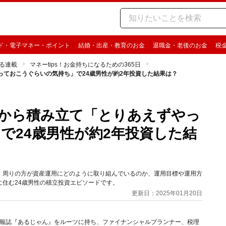
ド・電子マネー・ポイント
結婚・出産・教育のお金
退職金・老後のお金
税
る連載
マネーtips！お金持ちになるための365日
やっておこうぐらいの気持ち」で24歳男性が約2年投資した結果は？
万円から積み立て「とりあえずやっ
で24歳男性が約2年投資した結
」から、周りの方が資産運用にどのように取り組んでいるのか、運用目標や運用方
住む24歳男性の積立投資エピソードです。
更新日：2025年01月20日
資情報誌『あるじゃん』をルーツに持ち、ファイナンシャルプランナー、税理