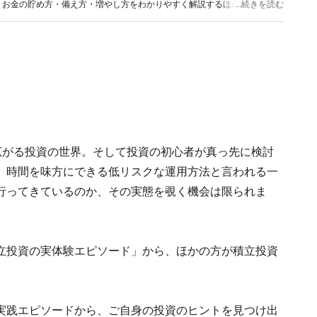
、お金の貯め方・備え方・増やし方をわかりやすく解説するほか、マネー最
...続きを読む
情報を発信しています。
が広がる投資の世界。そして投資の初心者が真っ先に検討
。時間を味方にできる低リスクな運用方法と言われる一
行ってきているのか、その実態を覗く機会は限られま
る「積立投資の実体験エピソード」から、ほかの方が積立投資
実践エピソードから、ご自身の投資のヒントを見つけ出