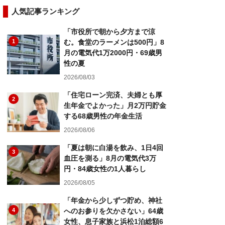
人気記事ランキング
「市役所で朝から夕方まで涼
1
む。食堂のラーメンは500円」8
月の電気代1万2000円・69歳男
性の夏
2026/08/03
「住宅ローン完済、夫婦とも厚
2
生年金でよかった」月2万円貯金
する68歳男性の年金生活
2026/08/06
「夏は朝に白湯を飲み、1日4回
3
血圧を測る」8月の電気代3万
円・84歳女性の1人暮らし
2026/08/05
「年金から少しずつ貯め、神社
4
へのお参りを欠かさない」64歳
女性、息子家族と浜松1泊総額6