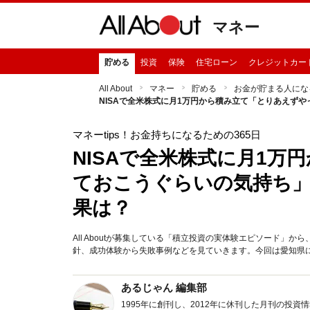
マネー
貯める
投資
保険
住宅ローン
クレジットカー
All About
マネー
貯める
お金が貯まる人にな
NISAで全米株式に月1万円から積み立て「とりあえず
マネーtips！お金持ちになるための365日
NISAで全米株式に月1
ておこうぐらいの気持ち」
果は？
All Aboutが募集している「積立投資の実体験エピソード
針、成功体験から失敗事例などを見ていきます。今回は愛知県に
あるじゃん 編集部
1995年に創刊し、2012年に休刊した月刊の投