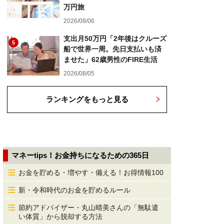
万円旅
2026/08/06
支出月50万円「2年後はクルーズ
5
船で世界一周。先日支払いも済
ませた」62歳男性のFIRE生活
2026/08/05
ランキングをもっと見る
マネーtips！お金持ちになるための365日
お金を貯める・増やす・備える！お得情報100
新・令和時代のお金を貯めるルール
節約アドバイザー・丸山晴美さんの「無駄遣
い体質」から脱却する方法