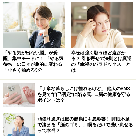
筆者自身がバッティングセンターに行ったとき、試しに
時速150kmの球にチャレンジしてみたことがあります。
「ボールが来た！」と思ったときにはすでに後ろに通り
過ぎている状態で、バットを振っても間に合いませんで
した。何気なくやりのけている一流のバッターたちのす
「やる気が出ない脳」が覚
幸せは強く願うほど遠ざか
ごさを改めて思い知らされました。
醒、集中モードに！ 「やる気
る？ 引き寄せの法則とは真逆
待ち」の日々が劇的に変わる
の「幸福のパラドックス」と
「小さく始める5分」
は
言うまでもなく、プロ野球の選手たちは、日々のたゆま
ぬ練習によって、素早くバットを振りぬくことができる
「丁寧な暮らしには憧れるけど」 他人のSNS
ようになったのでしょう。そして、それぞれの選手がも
を見て“自己否定”に陥る罠……脳の健康を守る
っているバッティングのコツは、ご本人たちに聞いてみ
ポイントは？
ないと本当のことはわからないかもしれません。脳科学
者として考えうる秘密の一つは、「無意識な視覚」とい
頑張り過ぎは脳の健康にも悪影響！ 睡眠不足
で溜まる「脳のゴミ」、眠るだけで洗い流せる
う脳のしくみです。詳しく解説しましょう。
って本当？