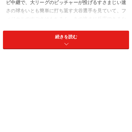
ビ中継で、大リーグのピッチャーが投げるすさまじい速
さの球をいとも簡単に打ち返す大谷選手を見ていて、フ
ィジカルのすごさはもちろん、あの速さに反応できるな
んて、脳の中は一体どうなっているんだろう？という素
朴な疑問が湧きました。どれだけ体を鍛えても、超速球
続きを読む
に的確に反応して打ち返せるなんて、自分にはとても考
えられません。脳も超人的なのでしょうか？」
A. 脳科学的には「無意識な視覚」を使って
反応できているのだと考えられます
筆者も、大谷選手の活躍を毎日楽しみにしている一人で
す。確かにご質問の通り、大谷選手をはじめとする一流
のバッターたちは、ピッチャーが投げる時速150～
160kmの剛速球を、軽々と打ち返していますね。野球の
ピッチャーマウンドからホームベースまでの距離は