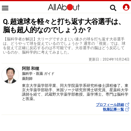
Q. 超速球を軽々と打ち返す大谷選手は、
脳も超人的なのでしょうか？
【脳科学者が解説】大リーグですさまじい速さの球を打ち返す大谷選手
は、どうやって球を捉えているのでしょうか？ 通常の「視覚」では、球
を捉えて正確に反応するのは不可能です。大谷選手の脳はどう反応して
いるのか、脳科学的に考えてみました。
更新日：
2024年10月24日
阿部 和穂
脳科学・医薬 ガイド
薬剤師
東京大学薬学部卒業、同大学院薬学系研究科修士課程修了。東
京大学薬学部助手、米国ソーク研究所博士研究員、星薬科大学
講師を経て、武蔵野大学薬学部教授。薬学博士。専門は脳科学
と医薬。
プロフィール詳細
執筆記事一覧