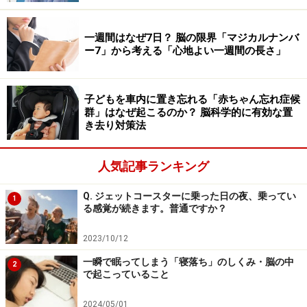
■二種類の視覚
私たちが物を見るときに利用する「視覚」のしくみは、
一週間はなぜ7日？ 脳の限界「マジカルナンバ
ー7」から考える「心地よい一週間の長さ」
実は二種類あります。それは「意識的な視覚」と「無意
識な視覚」です。下の図を見ながら、解説を読んでくだ
さい。
子どもを車内に置き忘れる「赤ちゃん忘れ症候
群」はなぜ起こるのか？ 脳科学的に有効な置
き去り対策法
「意識的な視覚」（赤線）と「無意識な視覚」（青線）に含
人気記事ランキング
まれる脳の神経回路
Q. ジェットコースターに乗った日の夜、乗ってい
1
る感覚が続きます。普通ですか？
「意識的な視覚」は、私たちが日常的によく用いている
2023/10/12
しくみで、物があることをしっかり知覚し、さらにそれ
が何であるかを認知するような見方です。目に入った光
一瞬で眠ってしまう「寝落ち」のしくみ・脳の中
2
で起こっていること
情報は、電気信号として「視神経」を伝わり、「外側膝
状体（がいそくしつじょうたい）」というところを経由
2024/05/01