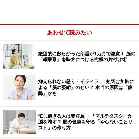
18.44mと決められています。時速150kmのボールが減速
せずにこの距離を進むと仮定すると、わずか「0.44秒」
しかかかりません。つまり、バッターは、ピッチャーが
ボールを放った約0.5秒以内に、バットを振りぬいて当て
あわせて読みたい
なければならないのです。
絶望的に散らかった部屋が1カ月で激変！ 脳の
「報酬系」を味方につける究極の片付け術
抑えられない怒り・イライラ……短気は加齢に
よる「脳の萎縮」のせい？ 本当の原因は「疲
弊」かも
忙し過ぎる人は要注意！ 「マルチタスク」が
脳を壊す？ 脳の健康を守る「やらないことリ
スト」の作り方