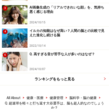
し、最終的に大脳の後頭葉にある「一次視覚野」まで到
AI画像生成の「リアルできれいな顔」を、気持ち
3
達してから、「見えた！」と知覚されます。上図の赤線
悪く感じる理由
の流れです。
2024/10/15
イルカの知能はなぜ高い？人間の脳との比較で見
一方で、「無意識な視覚」の場合は、視神経を伝わって
4
えた進化し続ける脳
きた信号が外側膝状体に届く前にそれて、別の「上丘」
という部分に到達します。上図の青線の流れです。視覚
2022/10/14
野には伝えられていないので、「見えた！」という自覚
Q. 高すぎる音が苦手な人が多いのはなぜ？
5
はありません。しかし目から入ってきた情報が脳内で処
理されているという点では、視覚の一つです。
2024/10/07
「意識的な視覚」では、一次視覚野まで到達した情報
ランキングをもっと見る
が、さらに二次視覚野などに送られて、見えた物の属性
が分析・解釈されるなどの高次的処理が行われ、最終的
>
>
>
>
All About
健康・医療
健康管理
脳科学・脳の健康
には、たとえば「赤くて丸いリンゴが木から落ちてき
Q. 超速球を軽々と打ち返す大谷選手は、脳も超人的なのでしょう
た」とように言葉で表せるような情報となります。です
か？