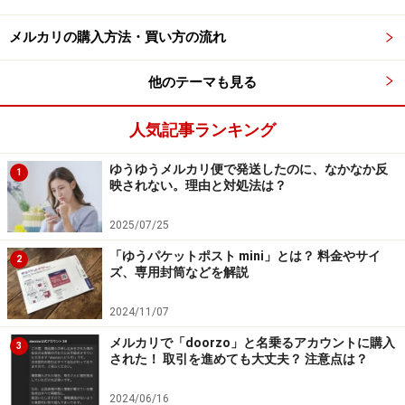
ポスの縦31.2cm×横22.8cmよりも小さいので、大きめの
商品を送ることは難しいでしょう。
メルカリの購入方法・買い方の流れ
他のテーマも見る
一方ゆうパケットポストは、ネコポスとほぼ同じサイズ
ですし（3辺合計60cm以内、長辺34cm以内）、料金は
人気記事ランキング
全国一律で税込215円です（ネコポスは全国一律で税込
210円）。そして、ポストの投函口を通ればOKなので、
ゆうゆうメルカリ便で発送したのに、なかなか反
1
ネコポスの厚みの上限である「3cm」を若干オーバーし
映されない。理由と対処法は？
ても発送できます。
2025/07/25
「ゆうパケットポスト mini」とは？ 料金やサイ
2
ズ、専用封筒などを解説
サイズオーバー以外でも配送種別が変わる
ケース
2024/11/07
メルカリで「doorzo」と名乗るアカウントに購入
配送種別が変更になる原因は、サイズオーバーだけでは
3
された！ 取引を進めても大丈夫？ 注意点は？
ありません。特に宅急便コンパクトは以下のような場
合、宅急便扱いになってしまうので注意しましょう。
2024/06/16