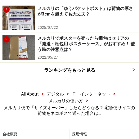
メルカリの「ゆうパケットポスト」は荷物の厚さ
4
が3cmを超えても大丈夫？
・宅急便コンパクトの専用BOXを使っていない
・宅急便コンパクトの専用BOXを再利用している
2025/07/22
・宅急便コンパクトの専用BOXをガムテープなどで外装
メルカリでポスターを売ったら梱包はセリアの
5
を補強している
「発送・梱包用 ポスターケース」がおすすめ！ 使
う時の注意点は？
2022/05/27
ランキングをもっと見る
>
>
>
All About
デジタル
IT・インターネット
>
メルカリの使い方
メルカリ便で「サイズオーバー」したらどうなる？ 宅急便サイズの
荷物をネコポスで送った場合は…
会社概要
採用情報