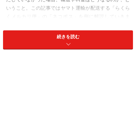
いうこと。この記事ではヤマト運輸が配送する「らくら
くメルカリ便」の「ネコポス」を例に解説していきま
す。
続きを読む
“配送会社が測ったサイズ”が基準になる
出品者はメルカリの取引画面にて配送種別を選択してか
ら発送しますが、うっかり本来選択するべきものとは別
の配送種別を選択してしまうこともあるかもしれませ
ん。