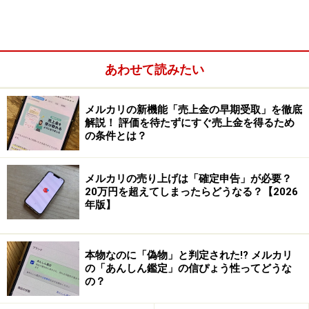
あわせて読みたい
メルカリの新機能「売上金の早期受取」を徹底
解説！ 評価を待たずにすぐ売上金を得るため
あるいは「ネコポスで送れると思っていたけれど、実際
の条件とは？
は宅急便サイズだった」というように、思いがけずサイ
ズオーバーしている可能性もあります。らくらくメルカ
メルカリの売り上げは「確定申告」が必要？
リ便はヤマト運輸の営業所やコンビニから発送できます
20万円を超えてしまったらどうなる？【2026
が、コンビニではメルカリの荷物サイズは測らないこと
年版】
になっているので、規定サイズを満たしていなくても気
付かない場合もあるでしょう。
本物なのに「偽物」と判定された!? メルカリ
の「あんしん鑑定」の信ぴょう性ってどうな
いずれにしても、荷物のサイズは集荷後にヤマト運輸が
の？
測るサイズが基準となります。そのため、規定のサイズ