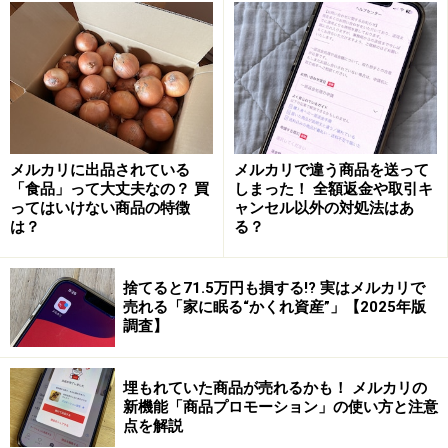
を満たしていない荷物はヤマト運輸のほうで適正な配送
種別に変更されるか、もしくは出品者に返送されます。
ネコポスで送った商品が、実は宅急便サイ
ズだったら？
メルカリに出品されている
メルカリで違う商品を送って
「食品」って大丈夫なの？ 買
しまった！ 全額返金や取引キ
「ネコポスで送るものとして発送手続きをしたが、実際
ってはいけない商品の特徴
ャンセル以外の対処法はあ
は宅急便サイズだった」という場合は、ヤマト運輸側で
は？
る？
宅急便での配送に変更します。送料（※）も宅急便の料
金に変更されるので、出品者にとっては想定していた売
捨てると71.5万円も損する!? 実はメルカリで
上金よりも減ってしまうことになるでしょう。送料が販
売れる「家に眠る“かくれ資産”」【2025年版
調査】
売利益を上回る場合は、販売利益は0円となります。
埋もれていた商品が売れるかも！ メルカリの
※送料は取引完了時に販売利益から差し引かれます
新機能「商品プロモーション」の使い方と注意
点を解説
ちなみに、ネコポスでサイズオーバーしていたとして