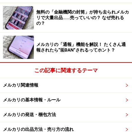
も、宅急便コンパクトに変更になることはありません。
無料の「金融機関の封筒」が持ち去られメルカ
ネコポスと違って、宅急便コンパクトには専用BOXが必
リで大量出品……売っていいの？ なぜ売れる
の？
要だからです。
メルカリの「通報」機能を解説！ たくさん通
ネコポスのサイズ（31.2cm×22.8cm）に入
報されたら“垢BAN”されるってホント？
りきらなかったら？
ネコポスでサイズオーバーしてしまうのは、おそらく厚
この記事に関連するテーマ
みが出てしまうからでしょう。厚みをカバーしたいとき
は、宅急便コンパクト（厚み5cmまで）か、ゆうパケッ
メルカリ関連情報
トポスト（ポストの投函口に入るサイズならOK）に変更
メルカリの基本情報・ルール
してみましょう。
メルカリの発送・梱包方法
ただし宅急便コンパクトで送る場合は専用BOXが必要
で、そのサイズは縦20cm×横25cmとなっています。ネコ
メルカリの出品方法・売り方の流れ