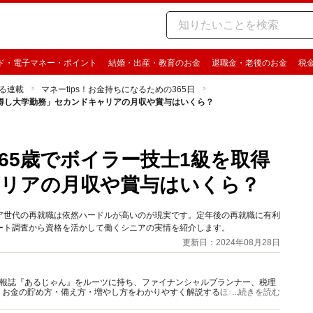
ド・電子マネー・ポイント
結婚・出産・教育のお金
退職金・老後のお金
税
る連載
マネーtips！お金持ちになるための365日
取得し大学勤務」セカンドキャリアの月収や賞与はいくら？
65歳でボイラー技士1級を取得
ャリアの月収や賞与はいくら？
ア世代の再就職は依然ハードルが高いのが現実です。定年後の再就職に有利
ンケート調査から資格を活かして働くシニアの実情を紹介します。
更新日：2024年08月28日
資情報誌『あるじゃん』をルーツに持ち、ファイナンシャルプランナー、税理
、お金の貯め方・備え方・増やし方をわかりやすく解説するほか、マネー最
...続きを読む
情報を発信しています。