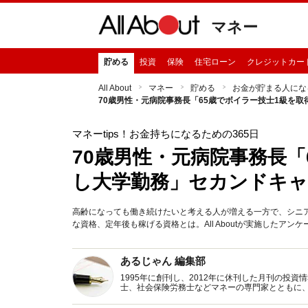
マネー
貯める
投資
保険
住宅ローン
クレジットカー
All About
マネー
貯める
お金が貯まる人にな
70歳男性・元病院事務長「65歳でボイラー技士1級を
マネーtips！お金持ちになるための365日
70歳男性・元病院事務長「
し大学勤務」セカンドキ
高齢になっても働き続けたいと考える人が増える一方で、シニ
な資格、定年後も稼げる資格とは。All Aboutが実施したア
あるじゃん 編集部
1995年に創刊し、2012年に休刊した月刊の投
士、社会保険労務士などマネーの専門家とともに
新トピックス、おトク・節約コラムなど、役立つ