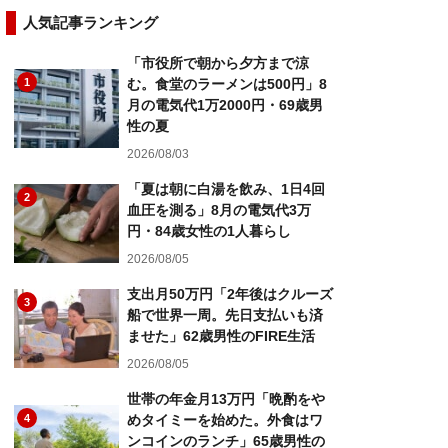
人気記事ランキング
「市役所で朝から夕方まで涼
1
む。食堂のラーメンは500円」8
月の電気代1万2000円・69歳男
性の夏
2026/08/03
「夏は朝に白湯を飲み、1日4回
2
血圧を測る」8月の電気代3万
円・84歳女性の1人暮らし
2026/08/05
支出月50万円「2年後はクルーズ
3
船で世界一周。先日支払いも済
ませた」62歳男性のFIRE生活
2026/08/05
世帯の年金月13万円「晩酌をや
4
めタイミーを始めた。外食はワ
ンコインのランチ」65歳男性の