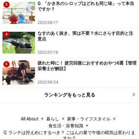
Q. 「かき氷のシロップはどれも同じ味」って本当
3
ですか？
2023/08/17
なすのあく抜き、実は不要？水にさらす目的と注
4
意点
2022/07/18
疲れた時に！ 疲労回復におすすめおやつ6選【管理
5
栄養士が解説】
2022/08/24
ランキングをもっと見る
>
>
>
All About
暮らし
家事・ライフスタイル
>
食生活・栄養知識
Q. ランチは控えめにするべき？ ごはんの量で午後の眠気は変わりま
すか？