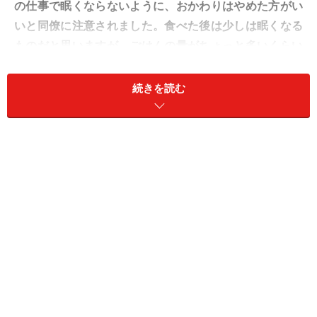
の仕事で眠くならないように、おかわりはやめた方がい
いと同僚に注意されました。食べた後は少しは眠くなる
ものだと思いますが、ごはんの量がちょっと多いくらい
で、眠気の強さは変わるものなのでしょうか？」
続きを読む
A. 個人差はありますが「腹八分目」に。食
べる速さも重要です
食べる量には個人差がありますので、一概に「大盛りは
やめるべき」「おかわりはしない方がよい」とは言えま
せん。しかし午後の仕事への影響を考えるなら、ランチ
は満腹になるまで食べるのは控え、「腹八分目」にして
おいた方がいいでしょう。