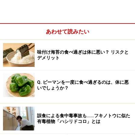
あわせて読みたい
味付け海苔の食べ過ぎは体に悪い？ リスクと
デメリット
Q. ピーマンを一度に食べ過ぎるのは、体に悪
午前中に頑張って仕事を進めて、おなかが空いていれ
いでしょうか？
ば、お昼の休憩はしっかり取って「がっつり食べた
い！」と思うものです。しかし、炭水化物（糖分）を摂
取すると、消化・吸収されて、血糖値（血中グルコース
誤食による食中毒事故も……フキノトウに似た
濃度）が上がります。グルコース濃度の上昇に伴って、
有毒植物「ハシリドコロ」とは
脳の「睡眠中枢」にある神経細胞が活性化され、「覚醒
中枢」にブレーキをかけてしまいます。これが食後に