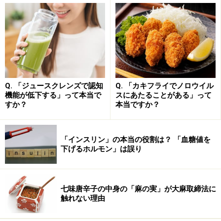
「眠気」が起こるしくみです。
満腹になるほど食べすぎると、腹八分目のとき以上に、
血糖値は上がります。血糖値が上がりすぎると眠気が強
くなるため、脳の活動が低下するのは避けられません。
午後の仕事のことを考えるなら、食後の血糖値上昇は、
Q. 「ジュースクレンズで認知
Q. 「カキフライでノロウイル
最低限のレベルにとどめておくのがよいでしょう。
機能が低下する」って本当で
スにあたることがある」って
すか？
本当ですか？
また、食べる量だけでなく、実は「食べる速さ」も重要
です。同じ量を食べた場合でも、食べる速さによって血
「インスリン」の本当の役割は？ 「血糖値を
糖値の上昇の仕方が変わります。特に「ランチ」の場合
下げるホルモン」は誤り
は、お昼休みの限られた時間内に食べなくてはならない
ため、つい「早食い」になりがちです。早食いは、急激
七味唐辛子の中身の「麻の実」が大麻取締法に
な血糖上昇につながり、強い眠気の元になります。食べ
触れない理由
る量の個人差や体質にもよりますが、もし午後の仕事中
に強い眠気を感じて困っている場合は、まずは「ごはん