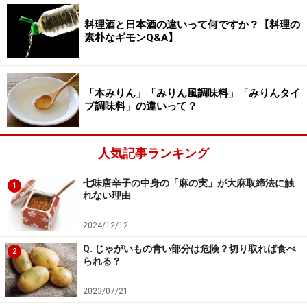
の量」と「食べるスピード」のどちらかに問題がない
料理酒と日本酒の違いって何ですか？【料理の
か、チェックしてみてください。
素朴なギモンQ&A】
■関連記事
Q. 「食後に眠くなるのは糖尿病のサイン」って本当です
「本みりん」「みりん風調味料」「みりんタイ
プ調味料」の違いって？
か？
※記事内容は執筆時点のものです。最新の内容をご確認くださ
人気記事ランキング
い。
七味唐辛子の中身の「麻の実」が大麻取締法に触
1
れない理由
2024/12/12
Q. じゃがいもの青い部分は危険？切り取れば食べ
2
られる？
2023/07/21