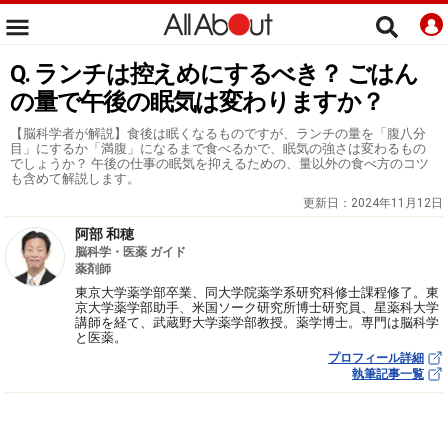
Q. ランチは控えめにするべき？ ごはん
の量で午後の眠気は変わりますか？
【脳科学者が解説】食後は眠くなるものですが、ランチの量を「腹八分
目」にするか「満腹」になるまで食べるかで、眠気の強さは変わるもの
でしょうか？ 午後の仕事の眠気を抑えるための、量以外の食べ方のコツ
も含めて解説します。
更新日：
2024年11月12日
阿部 和穂
脳科学・医薬 ガイド
薬剤師
東京大学薬学部卒業、同大学院薬学系研究科修士課程修了。東
京大学薬学部助手、米国ソーク研究所博士研究員、星薬科大学
講師を経て、武蔵野大学薬学部教授。薬学博士。専門は脳科学
と医薬。
プロフィール詳細
執筆記事一覧