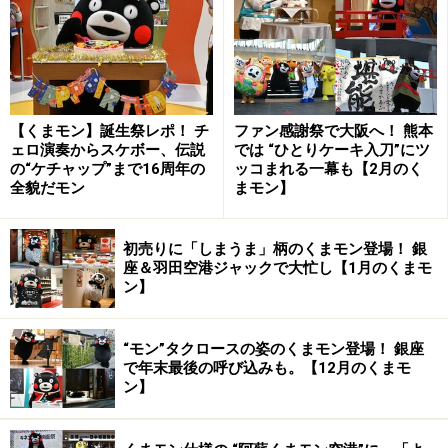
試合前、クリアソン新宿の「くりあにゃん」と。熊本城
ポーズを一生懸命見せる。
国立競技場＝6月7日、東京都新宿区
【くまモン】誕生祭レポ！ チ
ファン感謝祭で大阪へ！ 熊本
ェロ演奏からスケボー、伝説
では “ひとりケーキ入刀”にツ
ハーフタイムにチアのみなさんと一緒に踊りまくる。
の“ケチャップ”まで16周年の
ッコまれる一幕も【2月のく
全貌だモン
まモン】
国立競技場＝6月7日、東京都新宿区
初売りに「しまうま」柄のくまモン登場！ 銀
座＆羽田空港ジャックで大忙し【1月のくまモ
スイカやトマトなど熊本の「うまかもん」が描かれた浴
ン】
衣姿を披露。
“モン”タクロースの姿のくまモン登場！ 銀座
で年末最後の呼び込みも。【12月のくまモ
国立競技場＝6月7日、東京都新宿区
ン】
ボク、せんたん研究員だモン