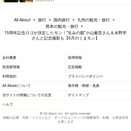
2026/05/21
>
>
>
>
All About
旅行
国内旅行
九州の観光・旅行
>
熊本の観光・旅行
15周年記念ロゴが決定したモン！“生みの親”小山薫堂さん＆水野学
さんと記念撮影も【6月のくまモン】
会社概要
採用情報
投資家情報
広告掲載
熊本で起業してほしかモン
利用規約
プライバシーポリシー
東京ビッグサイトの「JPCA Show 2024 電子機器トータ
All Aboutについて
著作権・商標・免責
ルソリューション展」へ。熊本への企業誘致、半導体メ
当サイトの情報についての注意
サイトマップ
ーカーの説明などに余念がない。
ヘルプ
スーツ姿で熊本のブースに登場。行き交うビジネスマン
© All About, Inc. All rights reserved.
掲載の記事・写真・イラストなど、すべてのコンテンツの無断複写・転載・公衆送信等
が「くまモンがスーツ着てる！」と驚きつつ、笑顔で写
を禁じます
真を撮っていた。