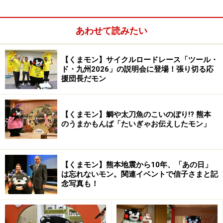
あわせて読みたい
【くまモン】サイクルロードレース「ツール・
ド・九州2026」の説明会に登場！張り切る応
援団長だモン
日本橋高島屋＝6月1日、東京都中央区
【くまモン】鯛や太刀魚のこいのぼり!? 熊本
のうまかもんば「たいぎゃお伝えしたモン」
「新宿の日」は国立競技場で楽しんだモン
JFL第11節「クリアソン新宿 vs FCティアモ枚方」が、
【くまモン】熊本地震から10年、「あの日」
「新宿の日'24-SHINJUKU NIGHT FOOTBALL-」と題して
は忘れないモン。関連イベントで信子さまと記
念写真も！
国立競技場で開催された。試合前から登場し、大勢の子
どもたちに囲まれた。