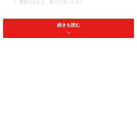
熊本のあさり、食べてほしかモン
熊本で起業してほしかモン
ボクの15周年記念ロゴが決まったモン！
続きを読む
ボクの料理本、見てほしかモン
ボクも防災には気をつけとるモン
メロン色のバンダナだモン
日本橋高島屋で行われた「第20回 大九州展」のPRに登
場。熊本のおいしいメロンをイメージしたバンダナをそ
れとなく自慢していた。