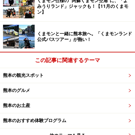
くまモン仕様の “阿蘇くまモン空港”に、「よ
みうりランド」ジャックも！【11月のくまモ
「東大駒場リサーチキャンパス公開2024」での「連携協
ン】
定自治体マルシェ」熊本ブースに登場。「くまモン！」
と、子どもたちからの声もたくさん上がってうれしそ
う。
くまモンと一緒に熊本旅へ。「くまモンランド
公式バスツアー」が熱い！
たくさんの「お友だち」と一緒に写真撮影。
この記事に関連するテーマ
東京大学駒場キャンパス＝6月8日、東京都目黒区
熊本の観光スポット
熊本ブースで。2018年に東京大学先端科学技術研究セン
熊本のグルメ
ターから「せんたん研究員」に任命され、論文のお手伝
いなどをしてきた。研究員証を誇らしげに見せる。
熊本のお土産
熊本のおすすめ体験プログラム
東京大学駒場キャンパス＝6月8日、東京都目黒区