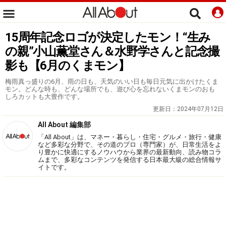
15周年記念ロゴが決定したモン！“生み
の親”小山薫堂さん＆水野学さんと記念撮
影も【6月のくまモン】
梅雨真っ盛りの6月、雨の日も、天気のいい日も毎日元気に出かけたくま
モン。どんな時も、どんな場所でも、遊び心を忘れないくまモンのおも
しろカットも大豊作です。
更新日：
2024年07月12日
All About 編集部
「All About」は、マネー・暮らし・住宅・グルメ・旅行・健康
など多彩な分野で、その道のプロ（専門家）が、日常生活をよ
り豊かに快適にするノウハウから業界の最新動向、読み物コラ
ムまで、多彩なコンテンツを発信する日本最大級の総合情報サ
イトです。