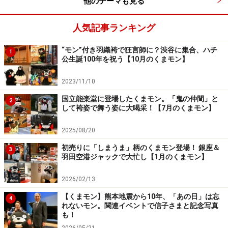
他のテーマも見る
熊本のあさり、食べてほしかモン
人気記事ランキング
熊本県産あさりをイオン東雲店でPR。突然、現れたくま
モンに家族連れが大喜び。あっという間にステージ前は
“モン”付き羽織袴で狂言師に？渋谷に集合、ハチ
1
人だかりが。
公生誕100年を祝う【10月のくまモン】
2023/11/10
イオン東雲店＝6月9日、東京都江東区
国立能楽堂に登場したくまモン。「鬼の仲間」と
2
して袴姿で舞う姿に大喝采！【7月のくまモン】
魚介売り場で、熊本県産あさりを紹介。「おいしいから
2025/08/20
買っていってほしかモン」と通る人たちに熱烈に訴え
た。
初売りに「しまうま」柄のくまモン登場！ 銀座＆
3
羽田空港ジャックで大忙し【1月のくまモン】
2026/02/13
イオン東雲店＝6月9日、東京都江東区
【くまモン】熊本地震から10年、「あの日」は忘
4
れないモン。関連イベントで信子さまと記念写真
も！