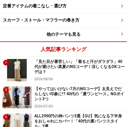
定番アイテムの着こなし・選び方
3. ボーダー×デニムの「定番コーデ」には差
し色を効かせて
スカーフ・ストール・マフラーの巻き方
他のテーマも見る
人気記事ランキング
暑い夏にも快適なゆったりサイズコーデをきれい色バッグで
アップデート 出典：WEAR
「見た目が暑苦しい」「着ると汗がダラダラ」40
1
代が避けたい真夏のNGコーデ！涼しくなるOKコー
写真
はメンズの「洗いざらし太番手ボートネック五分袖
デは？
Tシャツ」にレディースの「コットンリネンデニムイー
2026/08/06
ジーワイドパンツ」を合わせたカジュアルコーデ。
【やってはいけない7月のNGコーデ】太見えでだ
2
らしない印象に!? 40代の「夏ワンピース」NGポイ
ント3つ
上下ともにゆったりとしたサイズ感で、リラックスした
2026/07/03
雰囲気。仕上げにきれいな色の大きめトートバッグを合
ALL2990円の神パンツ3選【GU】気になる下半身
3
わせたところは、ぜひマネしたいポイントです。
をおしゃれにカバー！「40代の夏パンツスタイ
ル」3選