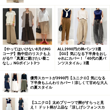
が、今シーズンはデザイン性が高く一枚でおしゃれ見え
する服が豊富です！
写真
で着用しているのは「涼感ブロ
ードプルオーバー半袖ワンピース」。
耐久性と吸水性、速乾性の高い綿100％の涼感素材は真
夏の猛暑時にもぴったり。特にきれいなブルーは、見た
目にも涼やかです。
【やってはいけない8月のNG
ALL2990円の神パンツ3選
コーデ】熱中症のリスクも上
【GU】気になる下半身をおし
二の腕がすっぽり隠せるドルマンスリーブ、胸下に入っ
がる!?「真夏に避けたい着こ
ゃれにカバー！「40代の夏パ
なし」NGポイント3つ
ンツスタイル」3選
た切り替えなど、体型カバー効果があるAラインのワン
ピースは、40代女性にいちおしです。
優秀スカートが3990円【ユニクロ】気になる
下半身もふんわりカバー！涼しくて甘めな大人
2. 「メンズアイテム」をセットアップ風に
の夏スタイル
着て、おしゃれ上級者コーデの完成
【ユニクロ】太めプリーツで脚がすらっと見
え！ ドット柄が上品な「涼しげシフォンスカ