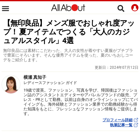
【無印良品】メンズ服でおしゃれ度アッ
プ！ 夏アイテムでつくる「大人のカジ
ュアルスタイル」4選
無印良品には素材にこだわった、大人の女性が着やすい夏服がプチプラ
で豊富にそろいます。そんな優秀アイテムを使った、夏のいちおしコー
デをご紹介します。
更新日：
2024年07月12日
横瀬 真知子
レディースファッション ガイド
19歳で渡英。ファッション、写真を学び、帰国後はファッショ
ン誌のアシスタントエディターやアパレルブランドの販売、プ
レス・PRとして勤務。以前は自身のオンラインショップにてバ
イイングも。海外経験とファッション業界での勤務経験から得
た知識をもとに、フレッシュなファッション情報をご提供しま
す。
プロフィール詳細
執筆記事一覧