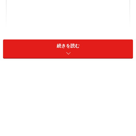
続きを読む
2. 「メンズアイテム」をセットアップ風に着て、おしゃ
れ上級者コーデの完成
3. ボーダー×デニムの「定番コーデ」には差し色を効か
せて
4. ヘビロテ間違いなし「オーガニックコットンのノース
リTシャツ」
1. 暑い日にも肌触りのいい素材を使用した
「涼感ワンピース」