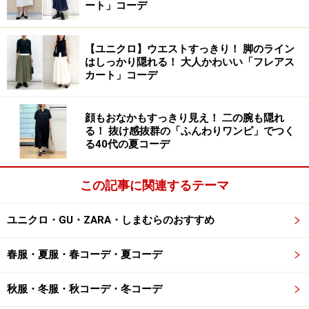
ート」コーデ
メンズのアイテムをセットアップ風に。簡単「おしゃれ上級
者」コーデの完成 出典：WEAR
【ユニクロ】ウエストすっきり！ 脚のライン
はしっかり隠れる！ 大人かわいい「フレアス
写真
で着用しているのは「風を通すストレッチ半袖布帛
カート」コーデ
ポロシャツ」と「風を通すストレッチパンツ」。こちら
はなんと、両方ともメンズのアイテム。公式サイトには
顔もおなかもすっきり見え！ 二の腕も隠れ
「男性だけでなく女性にもおすすめ」と記載があり、ユ
る！ 抜け感抜群の「ふんわりワンピ」でつく
る40代の夏コーデ
ニセックスで着られるつくりになっています。
この記事に関連するテーマ
生地に微細な通気孔が開けられている素材は風通しがよ
くて、高温多湿な夏の救世主。蒸れにくく、軽く、ドラ
ユニクロ・GU・ZARA・しまむらのおすすめ
イタッチで着心地がいいのも◎。
春服・夏服・春コーデ・夏コーデ
こちらのようにセットアップで着用すると今っぽさが
UP！ コーディネートが簡単なうえ、おしゃれ見えでき
秋服・冬服・秋コーデ・冬コーデ
るのはうれしいですね。