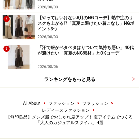
2026/08/03
こちらのようなイエローやオレンジ、グリーンなど、ビ
ビッドな元気カラーを差し色にすると、ぐっと季節感の
【やってはいけない8月のNGコーデ】熱中症のリ
4
スクも上がる!?「真夏に避けたい着こなし」NGポ
あるコーデになります。ボーダーTシャツとデニムとい
イント3つ
う定番の組み合わせでも、夏らしいおしゃれが楽しめま
2026/08/03
す。
「汗で服がベタベタはりついて気持ち悪い」40代
5
が避けたい「真夏のNG素材」とOKコーデ
2026/08/06
ランキングをもっと見る
>
>
>
All About
ファッション
ファッション
>
レディースファッション
【無印良品】メンズ服でおしゃれ度アップ！ 夏アイテムでつくる
「大人のカジュアルスタイル」4選