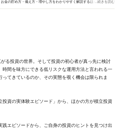
、お金の貯め方・備え方・増やし方をわかりやすく解説するほか、マネー最
...続きを読む
情報を発信しています。
が広がる投資の世界。そして投資の初心者が真っ先に検討
。時間を味方にできる低リスクな運用方法と言われる一
行ってきているのか、その実態を覗く機会は限られま
る「積立投資の実体験エピソード」から、ほかの方が積立投資
実践エピソードから、ご自身の投資のヒントを見つけ出