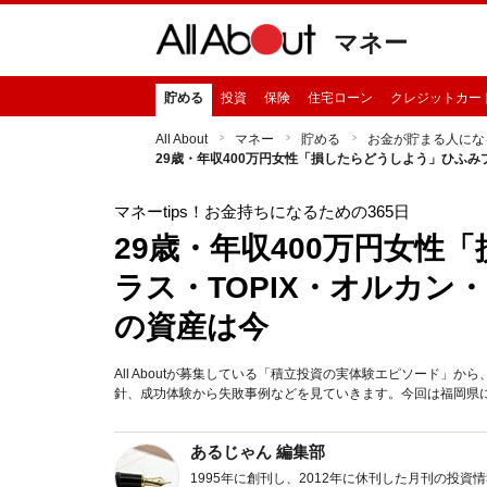
マネー
貯める
投資
保険
住宅ローン
クレジットカー
All About
マネー
貯める
お金が貯まる人にな
29歳・年収400万円女性「損したらどうしよう」ひふみプラ
マネーtips！お金持ちになるための365日
29歳・年収400万円女性
ラス・TOPIX・オルカン・S
の資産は今
All Aboutが募集している「積立投資の実体験エピソード
針、成功体験から失敗事例などを見ていきます。今回は福岡県に
あるじゃん 編集部
1995年に創刊し、2012年に休刊した月刊の投