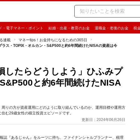
ド・電子マネー・ポイント
結婚・出産・教育のお金
退職金・老後のお金
税
る連載
マネーtips！お金持ちになるための365日
ス・TOPIX・オルカン・S&P500と約6年間続けたNISAの資産は今
「損したらどうしよう」ひふみプ
&P500と約6年間続けたNISA
」から、周りの方が資産運用にどのように取り組んでいるのか、運用目標や運用方
住む29歳女性の積立投資エピソードです。
更新日：2024年06月26日
資情報誌『あるじゃん』をルーツに持ち、ファイナンシャルプランナー、税理