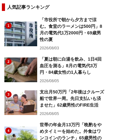
人気記事ランキング
「市役所で朝から夕方まで涼
1
む。食堂のラーメンは500円」8
月の電気代1万2000円・69歳男
性の夏
2026/08/03
「夏は朝に白湯を飲み、1日4回
2
血圧を測る」8月の電気代3万
円・84歳女性の1人暮らし
2026/08/05
支出月50万円「2年後はクルーズ
3
船で世界一周。先日支払いも済
ませた」62歳男性のFIRE生活
2026/08/05
世帯の年金月13万円「晩酌をや
4
めタイミーを始めた。外食はワ
ンコインのランチ」65歳男性の