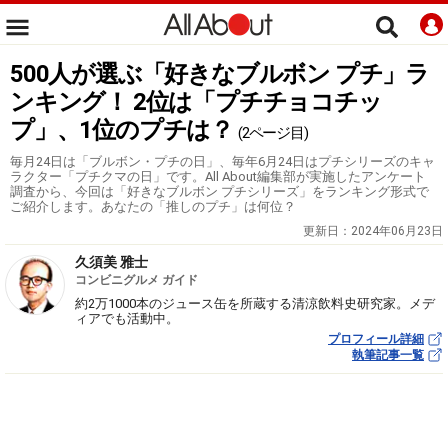
500人が選ぶ「好きなブルボン プチ」ラ
ンキング！ 2位は「プチチョコチッ
プ」、1位のプチは？
(2ページ目)
毎月24日は「ブルボン・プチの日」、毎年6月24日はプチシリーズのキャ
ラクター「プチクマの日」です。All About編集部が実施したアンケート
調査から、今回は「好きなブルボン プチシリーズ」をランキング形式で
ご紹介します。あなたの「推しのプチ」は何位？
更新日：
2024年06月23日
久須美 雅士
コンビニグルメ ガイド
約2万1000本のジュース缶を所蔵する清涼飲料史研究家。メデ
ィアでも活動中。
プロフィール詳細
執筆記事一覧