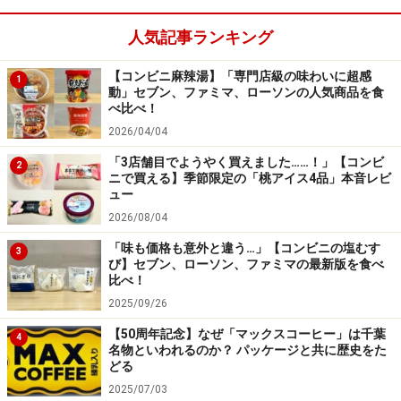
人気記事ランキング
【コンビニ麻辣湯】「専門店級の味わいに超感
1
動」セブン、ファミマ、ローソンの人気商品を食
べ比べ！
2026/04/04
「3店舗目でようやく買えました……！」【コンビ
2
ニで買える】季節限定の「桃アイス4品」本音レビ
ュー
2026/08/04
「味も価格も意外と違う…」【コンビニの塩むす
3
び】セブン、ローソン、ファミマの最新版を食べ
比べ！
2025/09/26
【50周年記念】なぜ「マックスコーヒー」は千葉
4
名物といわれるのか？ パッケージと共に歴史をた
どる
2025/07/03