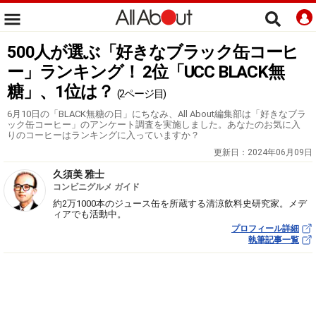
500人が選ぶ「好きなブラック缶コーヒ
ー」ランキング！ 2位「UCC BLACK無
糖」、1位は？
(2ページ目)
6月10日の「BLACK無糖の日」にちなみ、All About編集部は「好きなブラ
ック缶コーヒー」のアンケート調査を実施しました。あなたのお気に入
りのコーヒーはランキングに入っていますか？
更新日：
2024年06月09日
久須美 雅士
コンビニグルメ ガイド
約2万1000本のジュース缶を所蔵する清涼飲料史研究家。メデ
ィアでも活動中。
プロフィール詳細
執筆記事一覧