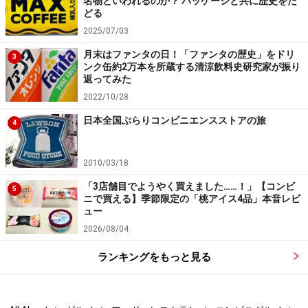
名物といわれるのか？ パッケージと共に歴史をた
どる
2025/07/03
月末はファンタの日！「ファンタの歴史」をドリ
3
ンク缶約2万本を所蔵する清涼飲料史研究家が振り
返ってみた
2022/10/28
日本全国ぶらりコンビニエンスストアの旅
4
2010/03/18
「3店舗目でようやく買えました……！」【コンビ
5
ニで買える】季節限定の「桃アイス4品」本音レビ
ュー
2026/08/04
ランキングをもっと見る