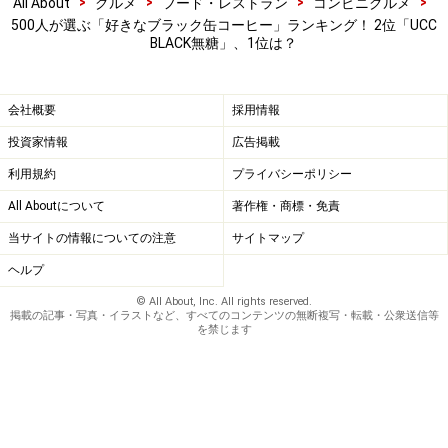
>
>
>
>
All About
グルメ
フード・レストラン
コンビニグルメ
500人が選ぶ「好きなブラック缶コーヒー」ランキング！ 2位「UCC
BLACK無糖」、1位は？
会社概要
採用情報
投資家情報
広告掲載
利用規約
プライバシーポリシー
All Aboutについて
著作権・商標・免責
当サイトの情報についての注意
サイトマップ
ヘルプ
© All About, Inc. All rights reserved.
掲載の記事・写真・イラストなど、すべてのコンテンツの無断複写・転載・公衆送信等
を禁じます