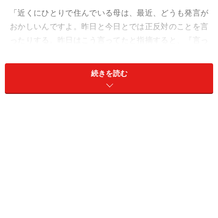
「近くにひとりで住んでいる母は、最近、どうも発言が
おかしいんですよ。昨日と今日とでは正反対のことを言
ったりする。昨日はこう言ってたと指摘すると、『言っ
てない。あんたはそうやって私を認知症に追い込もうと
している』って。こういう被害意識発言もおかしいの
続きを読む
で、かかりつけの医者に連れていったんです」
困ったような顔でそう話すのは、リカさん（43歳）だ。
母はまだ68歳。社交的な性格ではないが、読書が好きで
読んだ本の内容を事細かによくリカさんに話してくれて
いた。だがこの半年ほどは読書からも遠ざかっているよ
うだった。