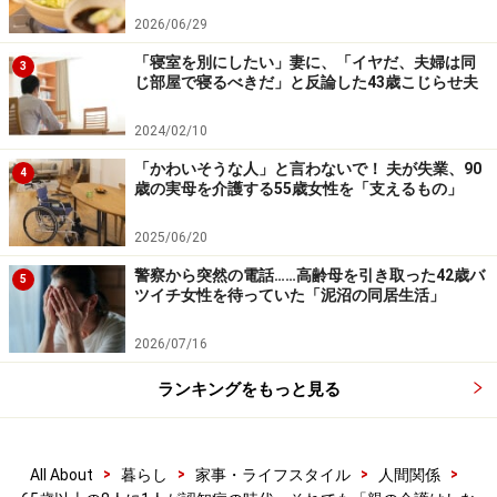
2026/06/29
「寝室を別にしたい」妻に、「イヤだ、夫婦は同
3
じ部屋で寝るべきだ」と反論した43歳こじらせ夫
2024/02/10
「かわいそうな人」と言わないで！ 夫が失業、90
4
歳の実母を介護する55歳女性を「支えるもの」
2025/06/20
警察から突然の電話……高齢母を引き取った42歳バ
5
ツイチ女性を待っていた「泥沼の同居生活」
2026/07/16
ランキングをもっと見る
>
>
>
>
All About
暮らし
家事・ライフスタイル
人間関係