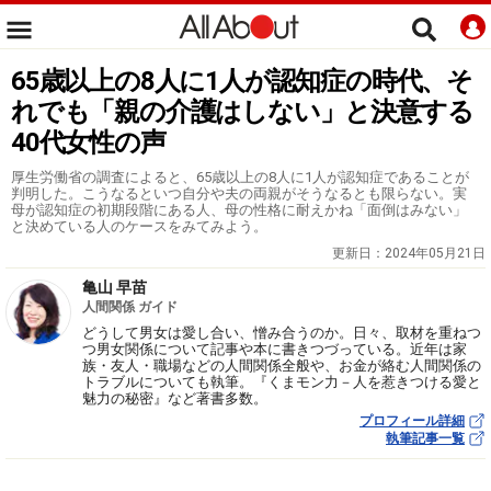
65歳以上の8人に1人が認知症の時代、そ
れでも「親の介護はしない」と決意する
40代女性の声
厚生労働省の調査によると、65歳以上の8人に1人が認知症であることが
判明した。こうなるといつ自分や夫の両親がそうなるとも限らない。実
母が認知症の初期段階にある人、母の性格に耐えかね「面倒はみない」
と決めている人のケースをみてみよう。
更新日：
2024年05月21日
亀山 早苗
人間関係 ガイド
どうして男女は愛し合い、憎み合うのか。日々、取材を重ねつ
つ男女関係について記事や本に書きつづっている。近年は家
族・友人・職場などの人間関係全般や、お金が絡む人間関係の
トラブルについても執筆。『くまモン力－人を惹きつける愛と
魅力の秘密』など著書多数。
プロフィール詳細
執筆記事一覧