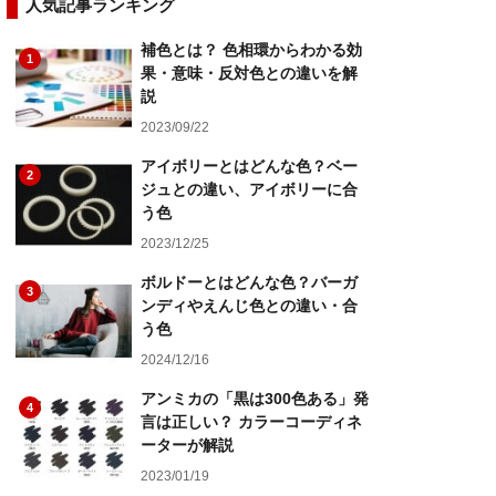
人気記事ランキング
補色とは？ 色相環からわかる効
1
果・意味・反対色との違いを解
説
2023/09/22
アイボリーとはどんな色？ベー
2
ジュとの違い、アイボリーに合
う色
2023/12/25
ボルドーとはどんな色？バーガ
3
ンディやえんじ色との違い・合
う色
2024/12/16
アンミカの「黒は300色ある」発
4
言は正しい？ カラーコーディネ
ーターが解説
2023/01/19