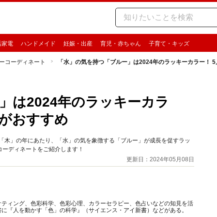
活家電
ハンドメイド
妊娠・出産
育児・赤ちゃん
子育て・キッズ
ーコーディネート
「水」の気を持つ「ブルー」は2024年のラッキーカラー！ 
」は2024年のラッキーカラ
ツがおすすめ
る「木」の年にあたり、「水」の気を象徴する「ブルー」が成長を促すラッ
コーディネートをご紹介します！
更新日：2024年05月08日
ケティング、色彩科学、色彩心理、カラーセラピー、色占いなどの知見を活
書に『人を動かす「色」の科学』（サイエンス・アイ新書）などがある。