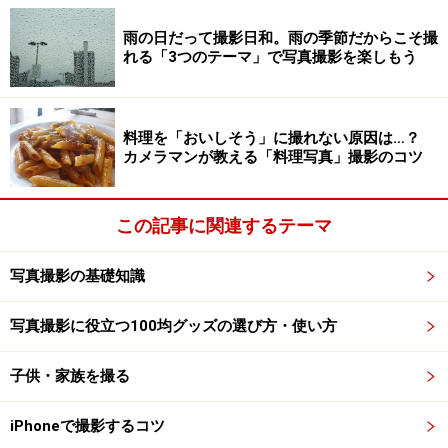
デバイス名を選択します。これでペアリングは完了で
雨の日だって撮影日和。雨の季節だからこそ撮
す。
れる「3つのテーマ」で写真撮影を楽しもう
シャッターリモコンを使って撮影してみよ
料理を「おいしそう」に撮れない原因は…？
カメラマンが教える「料理写真」撮影のコツ
う
この記事に関連するテーマ
スマホ用ホルダーで固定して設置する。
写真撮影の基礎知識
シャッターリモコンを使って撮影する前に、被写体に向
けてスマホを設置しておきましょう。スマホを固定でき
写真撮影に役立つ100均グッズの選び方・使い方
ればどんな方法でもいいのですが、スマホ用ホルダーが
子供・家族を撮る
付いた三脚やカメラスタンドを使うと安心です。
iPhoneで撮影するコツ
あとはカメラを起動し、シャッターリモコンのボタンを