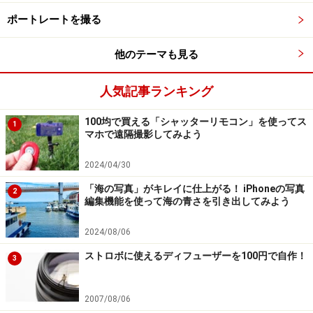
押せば写真が撮れます。
ポートレートを撮る
他のテーマも見る
スマホから離れた場所でシャッターリモコンを押して撮影し
てみる。
人気記事ランキング
シャッターリモコンがあれば、スマホを手持ちで構える
100均で買える「シャッターリモコン」を使ってス
のが難しい場面でも撮影がしやすくなります。自撮りや
1
マホで遠隔撮影してみよう
集合写真はもちろん、花火や夜景、風景、接近しながら
撮るのが難しい動物や昆虫、さらにはスポーツシーンな
2024/04/30
ど、活用したくなる機会はたくさんあるでしょう。
「海の写真」がキレイに仕上がる！ iPhoneの写真
2
編集機能を使って海の青さを引き出してみよう
シャッターチャンスが増え、写真表現の幅も広がるは
2024/08/06
ず。おでかけ時や記念写真の撮影の際に、ぜひ使ってみ
ストロボに使えるディフューザーを100円で自作！
てはいかがでしょうか。
3
※記事内容は執筆時点のものです。最新の内容をご確認くださ
2007/08/06
い。