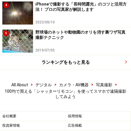
iPhoneで撮影する「長時間露光」のコツと活用方
4
法！ プロの写真家が解説します
【編集部おすすめの購入サイト】
2023/08/10
Amazonで写真撮影関連の商品をチェック！
野球場のネットや動物園のオリを消す裏ワザ写真
5
撮影テクニック
楽天市場で写真撮影関連の商品をチェック！
2019/07/05
ランキングをもっと見る
>
>
>
>
All About
デジタル
カメラ・AV機器
写真撮影
100均で買える「シャッターリモコン」を使ってスマホで遠隔撮影
してみよう
会社概要
採用情報
投資家情報
広告掲載