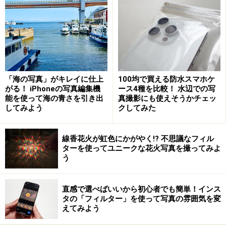
Bluetooth接続すれば準備完了
「海の写真」がキレイに仕上
100均で買える防水スマホケ
がる！ iPhoneの写真編集機
ース4種を比較！ 水辺での写
能を使って海の青さを引き出
真撮影にも使えそうかチェッ
してみよう
クしてみた
スマホのBluetooth設定画面に表示されているデバイス名
（ここでは「AB Shutter3」）を選択すれば、ペアリングは
完了。
線香花火が虹色にかがやく!? 不思議なフィル
ターを使ってユニークな花火写真を撮ってみよ
シャッターリモコンを初めて使用する場合は、スマホと
う
ペアリングさせる必要があります。
直感で選べばいいから初心者でも簡単！インス
まず、スマホのBluetoothモードがオンになっている状態
タの「フィルター」を使って写真の雰囲気を変
えてみよう
でシャッターリモコンの電源を入れます。次に、スマホ
のBluetooth設定画面に表示されるシャッターリモコンの