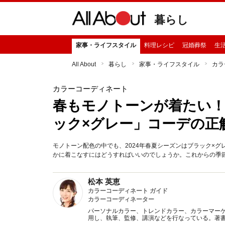
暮らし
家事・ライフスタイル
料理レシピ
冠婚葬祭
生
All About
暮らし
家事・ライフスタイル
カラ
カラーコーディネート
春もモノトーンが着たい！
ック×グレー」コーデの正
モノトーン配色の中でも、2024年春夏シーズンはブラック×
かに着こなすにはどうすればいいのでしょうか。これからの季
松本 英恵
カラーコーディネート ガイド
カラーコーディネーター
パーソナルカラー、トレンドカラー、カラーマー
用し、執筆、監修、講演などを行なっている。著