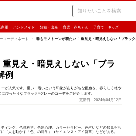
活家電
ハンドメイド
妊娠・出産
育児・赤ちゃん
子育て・キッズ
ーコーディネート
春もモノトーンが着たい！ 重見え・暗見えしない「ブラック
 重見え・暗見えしない「ブラ
解例
グレーが人気です。重い・暗いという印象がありがちな配色を、春らしく軽や
節にぴったりなブラック×グレーのコーデをご紹介します。
更新日：2024年04月12日
ケティング、色彩科学、色彩心理、カラーセラピー、色占いなどの知見を活
書に『人を動かす「色」の科学』（サイエンス・アイ新書）などがある。