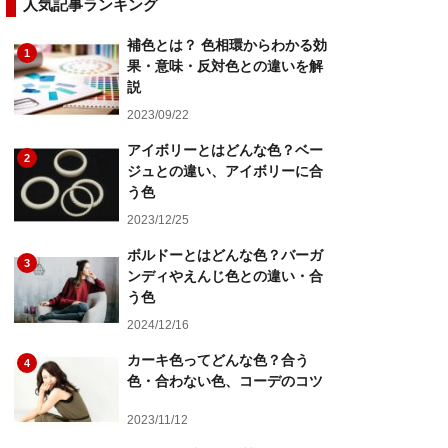
人気記事ランキング
補色とは？ 色相環からわかる効
1
果・意味・反対色との違いを解
説
2023/09/22
アイボリーとはどんな色？ベー
2
ジュとの違い、アイボリーに合
う色
2023/12/25
ボルドーとはどんな色？バーガ
3
ンディやえんじ色との違い・合
う色
2024/12/16
カーキ色ってどんな色？合う
4
色・合わない色、コーデのコツ
2023/11/12