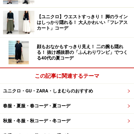
トなので、動きやすく、リラックスしてはくことができ
ます。また、サイドのポケットのほかに両脇にカーゴポ
【ユニクロ】ウエストすっきり！ 脚のライン
ケットもついているため、スマホやリップなどの小物も
はしっかり隠れる！ 大人かわいい「フレアス
カート」コーデ
入れられて便利。
顔もおなかもすっきり見え！ 二の腕も隠れ
写真のようなフォトプリントのTシャツなど、目をひく
る！ 抜け感抜群の「ふんわりワンピ」でつく
ポイントを上半身に持ってくると、スタイルアップ効果
る40代の夏コーデ
も期待できます。
この記事に関連するテーマ
3. UVカット効果もすごい「バケットハッ
ユニクロ・GU・ZARA・しまむらのおすすめ
ト」
春服・夏服・春コーデ・夏コーデ
秋服・冬服・秋コーデ・冬コーデ
ユニクロ UVカットニットバケットハット 1990円（税