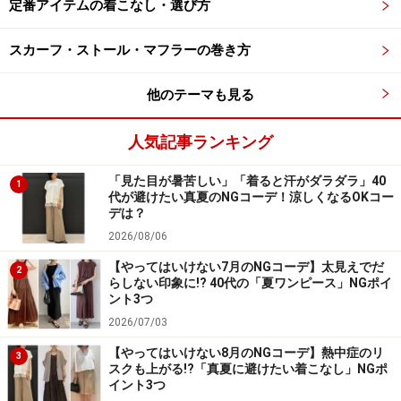
定番アイテムの着こなし・選び方
込）
屋外で過ごす時間が長くなる季節に、髪や肌を守るため
スカーフ・ストール・マフラーの巻き方
にも忘れてはいけないのが帽子類。なかでも「UVカット
他のテーマも見る
ニットバケットハット」は、トレンド感度高めのデザイ
ンに加えて、紫外線を90％以上カットしてくれるという
人気記事ランキング
優れもの。
「見た目が暑苦しい」「着ると汗がダラダラ」40
1
ハットのひさし部分は全体的に素材を二重にした上にス
代が避けたい真夏のNGコーデ！涼しくなるOKコー
デは？
テッチもかけられていて、よれたり型崩れしにくい、し
2026/08/06
っかりとしたつくりです。定価1990円（税込）というプ
【やってはいけない7月のNGコーデ】太見えでだ
チプラさが、トライしやすくてGood。
2
らしない印象に!? 40代の「夏ワンピース」NGポイ
ント3つ
2026/07/03
【やってはいけない8月のNGコーデ】熱中症のリ
3
サイズ調整が可能でフィット感高めなのもうれしい 出
スクも上がる!?「真夏に避けたい着こなし」NGポ
典:StyleHint
イント3つ