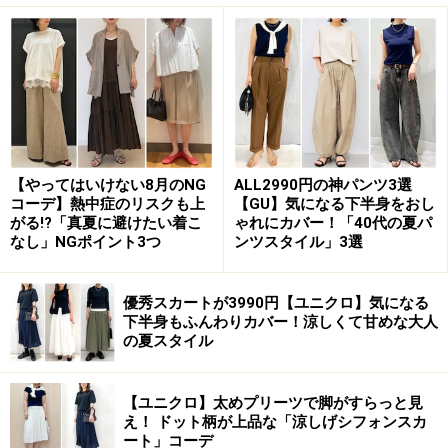
トドアなど屋外でガンガン動きたいときにも、気にせず
はけるのがメリット。
楽ちんなウエストゴム仕様ですが、ベルトループがつい
ていたり、きちんと感のあるフロントデザインで、カジ
ュアルすぎないのも大人にはうれしいところ。
【やってはいけない8月のNG
ALL2990円の神パンツ3選
コーデ】熱中症のリスクも上
【GU】気になる下半身をおし
裾の絞り具合を調整できるアジャスターがついているの
がる!?「真夏に避けたい着こ
ゃれにカバー！「40代の夏パ
なし」NGポイント3つ
ンツスタイル」3選
で、シルエットを変えられて、パンツの裾がジャマにな
りません。
優秀スカートが3990円【ユニクロ】気になる
下半身もふんわりカバー！涼しくて甘めな大人
の夏スタイル
大きなポケットがついていて収納力も抜群！ 出典：
StyleHint
【ユニクロ】太めプリーツで脚がすらっと見
え！ ドット柄が上品な「涼しげシフォンスカ
パンツの筒の部分は程よくゆとりのあるワイドシルエッ
ート」コーデ