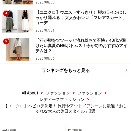
2026/08/03
写真の着こなしのように、ワンピースに合わせてアクセ
【ユニクロ】ウエストすっきり！ 脚のラインはし
ントにしても大人かわいいですね。サイズの調整ができ
4
っかり隠れる！ 大人かわいい「フレアスカート」
るので、頭のサイズに合わせてフィット感を高めること
コーデ
もできます。
2026/07/31
「汗が脚をツツーッと流れ落ちて不快」40代が避
5
けたい真夏のNGボトムス！今が旬のおすすめアイ
手洗い可能なアイテムなので、汗をかいたり、日焼け止
テムは？
めやファンデがついて汚れが気になるときもすぐに洗え
2026/08/06
ます。春夏中ヘビロテしてしまいそうなハットです。
ランキングをもっと見る
ぜひ参考にしてみてくださいね。
>
>
>
All About
ファッション
ファッション
※商品の在庫状況は日々刻々と変わるため、紹介アイテ
>
レディースファッション
ムが「在庫なし」となる場合もあります。あらかじめご
【ユニクロ】ヘビロテ決定！ 旅行やアウトドアシーンに最適「おし
ゃれな大人の休日スタイル」3選
了承くださいませ。
＜関連記事＞
会社概要
採用情報