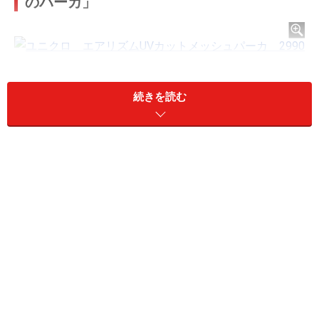
のパーカ」
ユニクロ エアリズムUVカットメッシュパーカ 2990円
続きを読む
（税込）
風が強くて肌寒いとき、冷房対策や強い日差しから肌を
守りたいときなど、さまざまなシーンで大活躍するのが
「エアリズムUVカットメッシュパーカ」。
通気性のいいメッシュ素材が軽やかで、着ていてもスト
レスフリー。ドライ、接触冷感、UVカット、消臭機能と
多機能な上、ポケットの裏側から折りたためるパッカブ
ル仕様のアイテムなので、旅行やお出かけ時にバッグに
入れて携帯してもかさばらずに便利です。