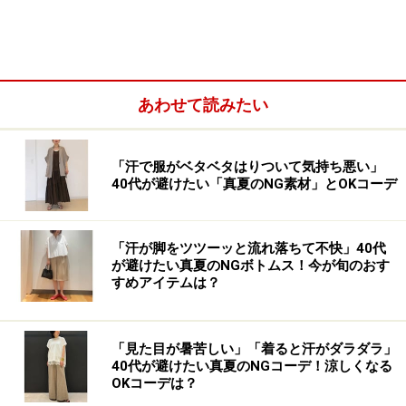
ノースリワンピに羽織れば、気になる二の腕もカバー 出
典：StyleHint
濡れてもすぐに乾くので、アウトドアや雨の日にもぴっ
あわせて読みたい
たり。写真のようにノースリーブのワンピースにさらっ
と羽織って、モノトーンでシンプルまとめるのも◎。
「汗で服がベタベタはりついて気持ち悪い」
40代が避けたい「真夏のNG素材」とOKコーデ
2. 旬の「カーゴパンツ」は機能面も収納力
も抜群！
「汗が脚をツツーッと流れ落ちて不快」40代
が避けたい真夏のNGボトムス！今が旬のおす
すめアイテムは？
ユニクロ イージーカーゴパンツ 3990円（税込）
「見た目が暑苦しい」「着ると汗がダラダラ」
昨年からトレンドとして人気のカーゴパンツ。ユニクロ
40代が避けたい真夏のNGコーデ！涼しくなる
の「イージーカーゴパンツ」は軽くて動きやすいコット
OKコーデは？
ンナイロン素材を使用。汚れにくくて丈夫なので、アウ