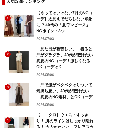
人気記事ランキング
【やってはいけない7月のNGコ
1
ーデ】太見えでだらしない印象
に!? 40代の「夏ワンピース」
NGポイント3つ
2026/07/03
「見た目が暑苦しい」「着ると
2
汗がダラダラ」40代が避けたい
真夏のNGコーデ！涼しくなる
OKコーデは？
2026/08/06
「汗で服がベタベタはりついて
3
気持ち悪い」40代が避けたい
「真夏のNG素材」とOKコーデ
2026/08/06
【ユニクロ】ウエストすっき
4
り！ 脚のラインはしっかり隠れ
る！ 大人かわいい「フレアスカ