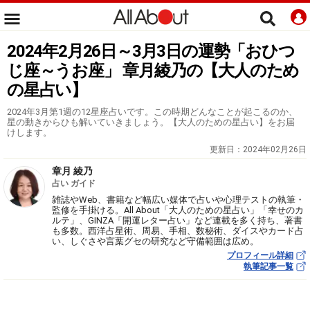
2024年2月26日～3月3日の運勢「おひつ
じ座～うお座」 章月綾乃の【大人のため
の星占い】
2024年3月第1週の12星座占いです。この時期どんなことが起こるのか、
星の動きからひも解いていきましょう。【大人のための星占い】をお届
けします。
更新日：
2024年02月26日
章月 綾乃
占い ガイド
雑誌やWeb、書籍など幅広い媒体で占いや心理テストの執筆・
監修を手掛ける。All About「大人のための星占い」「幸せのカ
ルテ」、GINZA「開運レター占い」など連載を多く持ち、著書
も多数。西洋占星術、周易、手相、数秘術、ダイスやカード占
い、しぐさや言葉グセの研究など守備範囲は広め。
プロフィール詳細
執筆記事一覧