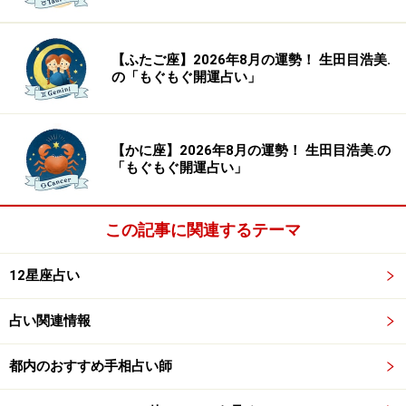
こちら
【ふたご座】2026年8月の運勢！ 生田目浩美.
の「もぐもぐ開運占い」
ふたご座／双子座（5月21日～6月21日生ま
れ）
引き受けると軽くなる
【かに座】2026年8月の運勢！ 生田目浩美.の
「もぐもぐ開運占い」
きっと過去にも通った道
＞【詳しく見る】全体運、社交運、恋愛運などの詳細は
この記事に関連するテーマ
こちら
12星座占い
占い関連情報
かに座／蟹座（6月22日～7月22日生まれ）
もっと高く！
都内のおすすめ手相占い師
上を目指していく