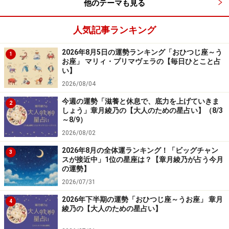
他のテーマも見る
＞【詳しく見る】全体運、社交運、恋愛運などの詳細は
人気記事ランキング
こちら
2026年8月5日の運勢ランキング「おひつじ座～う
1
お座」 マリィ・プリマヴェラの【毎日ひとこと占
い】
2026/08/04
今週の運勢「滋養と休息で、底力を上げていきま
2
しょう」章月綾乃の【大人のための星占い】（8/3
～8/9）
2026/08/02
2026年8月の全体運ランキング！「ビッグチャン
3
スが接近中」1位の星座は？【章月綾乃が占う今月
の運勢】
2026/07/31
2026年下半期の運勢「おひつじ座～うお座」 章月
4
綾乃の【大人のための星占い】
しし座／獅子座（7月23日～8月22日生ま
れ）