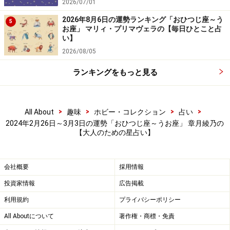
2026/07/01
“病み損”警報発令中
2026年8月6日の運勢ランキング「おひつじ座～う
5
お座」 マリィ・プリマヴェラの【毎日ひとこと占
体を動かし、悩まない！
い】
2026/08/05
＞【詳しく見る】全体運、社交運、恋愛運などの詳細は
ランキングをもっと見る
こちら
>
>
>
>
All About
趣味
ホビー・コレクション
占い
おとめ座／乙女座（8月23日～9月22日生ま
2024年2月26日～3月3日の運勢「おひつじ座～うお座」 章月綾乃の
れ）
【大人のための星占い】
ご縁の変わり目
慎重に距離を測って
会社概要
採用情報
投資家情報
広告掲載
＞【詳しく見る】全体運、社交運、恋愛運などの詳細は
利用規約
プライバシーポリシー
こちら
All Aboutについて
著作権・商標・免責