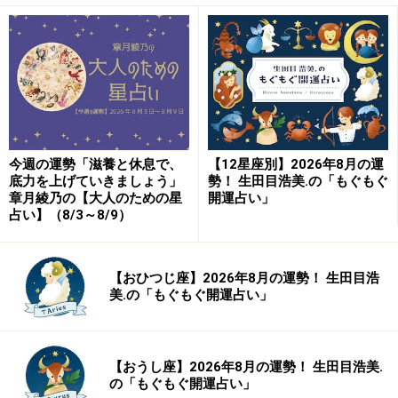
おひつじ座／牡羊座（3月21日～4月19日生
まれ）
陰徳を積みましょう。
「実は“いい人”」で自己肯定感を高めて
＞【詳しく見る】全体運、社交運、恋愛運などの詳細は
今週の運勢「滋養と休息で、
【12星座別】2026年8月の運
こちら
底力を上げていきましょう」
勢！ 生田目浩美.の「もぐもぐ
章月綾乃の【大人のための星
開運占い」
占い】（8/3～8/9）
おうし座／牡牛座（4月20日～5月20日生ま
れ）
【おひつじ座】2026年8月の運勢！ 生田目浩
美.の「もぐもぐ開運占い」
トライ＆エラー
ダメ元感覚で、いろいろやってみて
【おうし座】2026年8月の運勢！ 生田目浩美.
の「もぐもぐ開運占い」
＞【詳しく見る】全体運、社交運、恋愛運などの詳細は