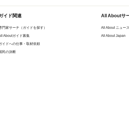
ガイド関連
All Abou
専門家サーチ（ガイドを探す）
All About ニュー
All Aboutガイド募集
All About Japan
ガイドへの仕事・取材依頼
国民の決断