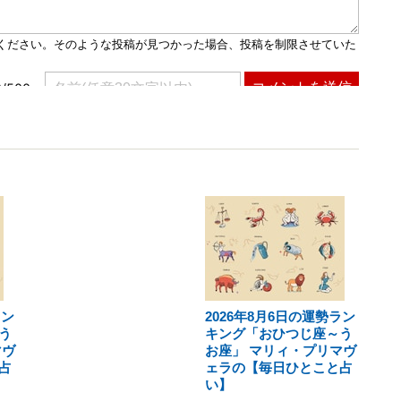
ラン
2026年8月6日の運勢ラン
う
キング「おひつじ座～う
マヴ
お座」 マリィ・プリマヴ
占
ェラの【毎日ひとこと占
い】