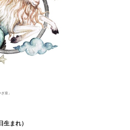
やぎ座」
9日生まれ）