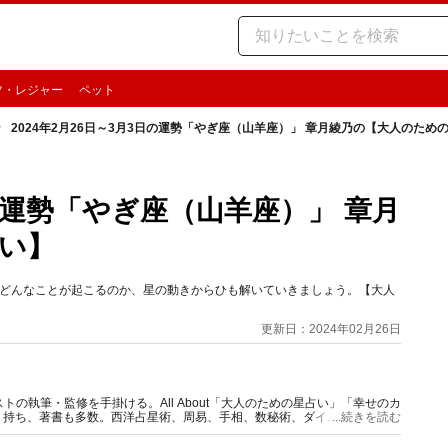
ツ・レジャー
ペット
2024年2月26日～3月3日の運勢「やぎ座（山羊座）」 章月綾乃の【大人のため
日の運勢「やぎ座（山羊座）」 章月
い】
時期どんなことが起こるのか、星の動きからひも解いていきましょう。【大人
更新日：2024年02月26日
の執筆・監修を手掛ける。All About「大人のための星占い」「幸せのカ
多く持ち、著書も多数。西洋占星術、周易、手相、数秘術、ダイスやカード占
...続きを読む
。