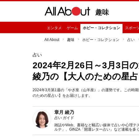
趣味
エンタメ
ゲーム
ホビー・コレクション
スポー
All About
趣味
ホビー・コレクション
占い
占い
2024年2月26日～3月3
綾乃の【大人のための星占
2024年3月第1週の「やぎ座（山羊座）」の運勢です。この
のための星占い】をお届けします。
章月 綾乃
占い ガイド
雑誌やWeb、書籍など幅広い媒体で占いや心理テスト
ルテ」、GINZA「開運レター占い」など連載を
い、しぐさや言葉グセの研究など守備範囲は広め