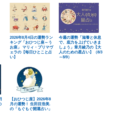
2026年8月4日の運勢ラン
今週の運勢「滋養と休息
キング「おひつじ座～う
で、底力を上げていきま
お座」 マリィ・プリマヴ
しょう」章月綾乃の【大
ェラの【毎日ひとこと占
人のための星占い】（8/3
い】
～8/9）
月
【おひつじ座】2026年8
の
月の運勢！ 生田目浩美.
の「もぐもぐ開運占い」