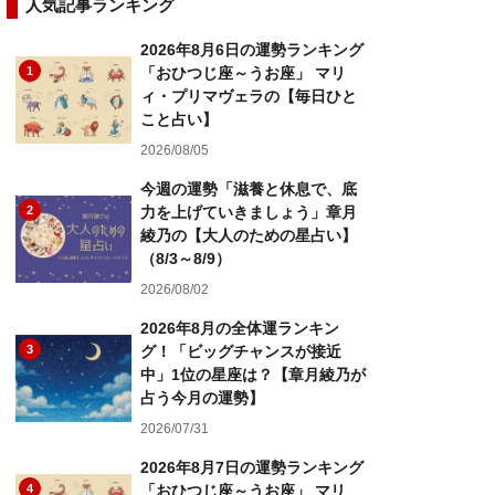
人気記事ランキング
2026年8月6日の運勢ランキング
1
「おひつじ座～うお座」 マリ
ィ・プリマヴェラの【毎日ひと
こと占い】
2026/08/05
今週の運勢「滋養と休息で、底
2
力を上げていきましょう」章月
綾乃の【大人のための星占い】
（8/3～8/9）
2026/08/02
2026年8月の全体運ランキン
3
グ！「ビッグチャンスが接近
中」1位の星座は？【章月綾乃が
占う今月の運勢】
2026/07/31
2026年8月7日の運勢ランキング
4
「おひつじ座～うお座」 マリ