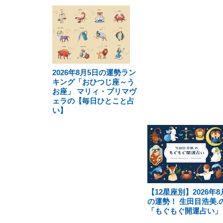
2026年8月5日の運勢ラン
キング「おひつじ座～う
お座」 マリィ・プリマヴ
ェラの【毎日ひとこと占
い】
【12星座別】2026年8
の運勢！ 生田目浩美.
「もぐもぐ開運占い」