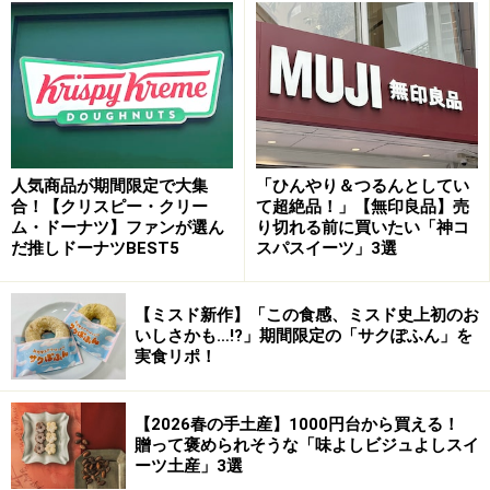
「まるっとフルーツ缶（りんご）」（5個入・税込864円）
は、2種類のチョコレートにりんごのドライフルーツがぎっ
しり。りんごのツヤ感までリアルに再現した「缶」にびっく
り！ ※筆者撮影
「りんご」と「オレンジ」は、ドライフルーツやオレン
ジピールを敷き詰めたタブレットチョコレート。「も
人気商品が期間限定で大集
「ひんやり＆つるんとしてい
も」「洋梨」「おおきないちご」は果物の味を閉じ込め
合！【クリスピー・クリー
て超絶品！」【無印良品】売
ム・ドーナツ】ファンが選ん
り切れる前に買いたい「神コ
たトリュフチョコレートで、それぞれジューシーな果実
だ推しドーナツBEST5
スパスイーツ」3選
感を楽しめます。
【ミスド新作】「この食感、ミスド史上初のお
いしさかも…!?」期間限定の「サクぽふん」を
「まるっとフルーツ缶（もも）」（6個入・税込864円）。も
実食リポ！
もペーストと国産もも果汁を使った果実酒を合わせたトリュ
フチョコレート ※画像提供／モロゾフ
【2026春の手土産】1000円台から買える！
いずれも1個864円と、ちょっとしたギフトにも買い求め
贈って褒められそうな「味よしビジュよしスイ
やすい価格がいいなと思いました。全種類食べてみたい
ーツ土産」3選