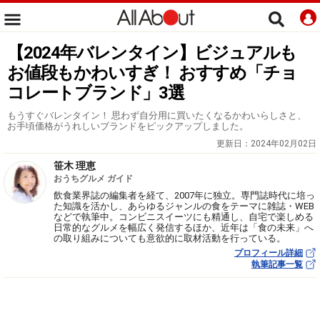
【2024年バレンタイン】ビジュアルも
お値段もかわいすぎ！ おすすめ「チョ
コレートブランド」3選
もうすぐバレンタイン！ 思わず自分用に買いたくなるかわいらしさと、
お手頃価格がうれしいブランドをピックアップしました。
更新日：
2024年02月02日
笹木 理恵
おうちグルメ ガイド
飲食業界誌の編集者を経て、2007年に独立。専門誌時代に培っ
た知識を活かし、あらゆるジャンルの食をテーマに雑誌・WEB
などで執筆中。コンビニスイーツにも精通し、自宅で楽しめる
日常的なグルメを幅広く発信するほか、近年は「食の未来」へ
の取り組みについても意欲的に取材活動を行っている。
プロフィール詳細
執筆記事一覧