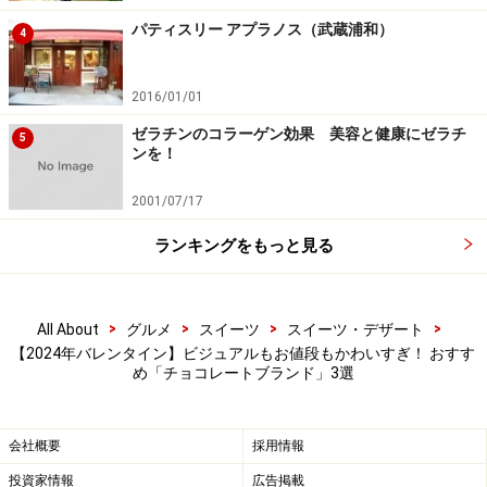
「いちじくのチョコレート」や「アーモンドドラジェ」
パティスリー アプラノス（武蔵浦和）
4
などもあります。
2016/01/01
【ルル メリー】「お花のティグレ」はティ
ゼラチンのコラーゲン効果 美容と健康にゼラチ
ータイムにぴったり
5
ンを！
2001/07/17
「お花のティグレ」は2個入・税込864円から展開 ※画像提供
ランキングをもっと見る
／メリーチョコレートカムパニー
もうひとつのおすすめは、昨年11月より定番商品に加わ
>
>
>
>
All About
グルメ
スイーツ
スイーツ・デザート
った「お花のティグレ」。チョコレートを使った焼き菓
【2024年バレンタイン】ビジュアルもお値段もかわいすぎ！ おすす
子で、2個入・864円という買いやすさも魅力。4個入
め「チョコレートブランド」3選
り、6個入りとサイズも豊富です。
会社概要
採用情報
おやつの時間を楽しくしてくれる、かわいらしい「お花のテ
投資家情報
広告掲載