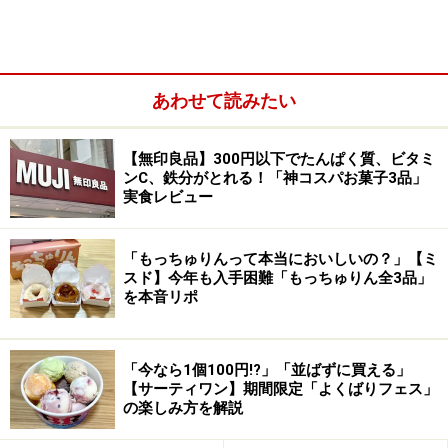
あわせて読みたい
【無印良品】300円以下でたんぱく質、ビタミ
ンC、鉄分がとれる！「神コスパお菓子3品」
果物そのもののような立体的な缶に、フルーツのおいしさを
実食レビュー
閉じ込めたチョコレート入り ※画像提供／モロゾフ
神戸発祥の洋菓子ブランド「モロゾフ」からは、果物の
「もっちゅりんって本当においしいの？」【ミ
かわいらしさやおいしさをまるごと楽しめるチョコレー
スド】今年も入手困難「もっちゅりん全3品」
を本音リポ
トブランド「まるっとかわいいふるうつ。」が新登場。
「りんご」「オレンジ」「もも」「洋梨」「おおきない
ちご」の5種類で、「まるっ」とした果物の形の缶の中
「今なら1個100円!?」「並ばずに買える」
に、果実感や果肉を楽しめるフルーツチョコレートが入
【サーティワン】期間限定「よくばりフェス」
の楽しみ方を解説
っています。