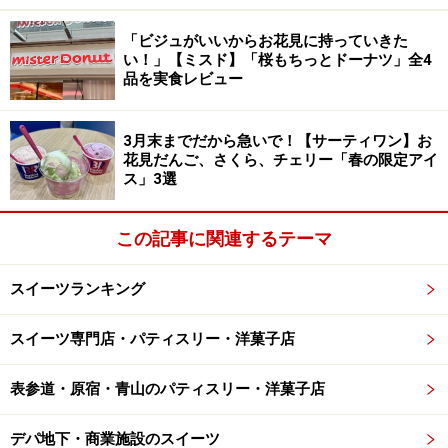
という人には、5種類すべての味を楽しめるアソート
「まるっとフルーツ缶」（17個入・税込1836円）もおす
「ビジュがいいからお花見に持っていきた
すめです。
い！」【ミスド】「桜もちっとドーナツ」全4
品を実食レビュー
ちなみに筆者が購入した百貨店のバレンタイン催事場で
3月末までだから急いで！【サーティワン】お
は、八百屋さんのようなディスプレーがとてもかわいく
花見だんご、さくら、チェリー「春の限定アイ
遠目からも目立っていました。見つけたら、ぜひ手に取
ス」3選
ってみてくださいね。
この記事に関連するテーマ
販売場所／全国のモロゾフ店舗、バレンタイン催事場、
モロゾフオンラインショップ
スイーツランキング
※なくなり次第終了。また、店舗により取り扱いのない
スイーツ専門店・パティスリー・洋菓子店
場合があります
表参道・原宿・青山のパティスリー・洋菓子店
【ルル メリー】ノスタルジックな世界観が
人気！ バレンタイン限定缶も
デパ地下・商業施設のスイーツ