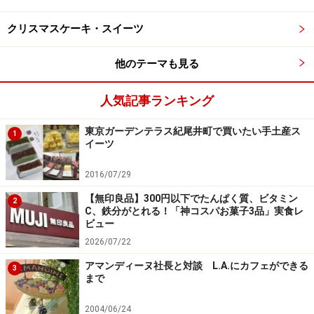
クリスマスケーキ・スイーツ
ルル メリー チョコレートコレクション ※画像提供／メリー
チョコレートカムパニー
他のテーマも見る
メリーチョコレートが手掛ける「ルル メリー」は、ノス
人気記事ランキング
タルジックな世界観が人気のブランド。2024年のバレン
タインは、「湖畔でみつけた、小さな宝物。」をテーマ
東京ガーデンテラス紀尾井町で買いたい手土産ス
1
にしたオリジナルデザインの商品が登場しています。
イーツ
2016/07/29
「マンディアンとお花のチョコレート」（左／10個入・税込
【無印良品】300円以下でたんぱく質、ビタミン
2
3240円、右／6個入・税込2160円）※画像提供／メリーチョ
C、鉄分がとれる！「神コスパお菓子3品」実食レ
コレートカムパニー
ビュー
2026/07/22
色鮮やかな缶の中に、白鳥やお花をプリントしたチョコ
アマンディーヌ社長と対談 L.A.にカフェができる
レートと、ナッツやドライフルーツがのったマンディア
3
まで
ンチョコレートを詰め合わせた「マンディアンとお花の
チョコレート」のほか、コーヒーと一緒に味わいたい
2004/06/24