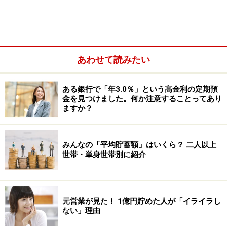
あわせて読みたい
ある銀行で「年3.0％」という高金利の定期預
金を見つけました。何か注意することってあり
ますか？
インデックス投資がうまくいく前提は2つ。1つは、
イン
デックスの質が高い
こと。もう1つは、
運用手数料が安
みんなの「平均貯蓄額」はいくら？ 二人以上
い
ことです。
世帯・単身世帯別に紹介
中原もiDeCo（個人向け確定拠出年金）で貯めたお金
は、インデックス投資で運用しています。手軽に投資で
元営業が見た！ 1億円貯めた人が「イライラし
きるし、そこそこのリターンが期待できるので、愛用し
ない」理由
ています。