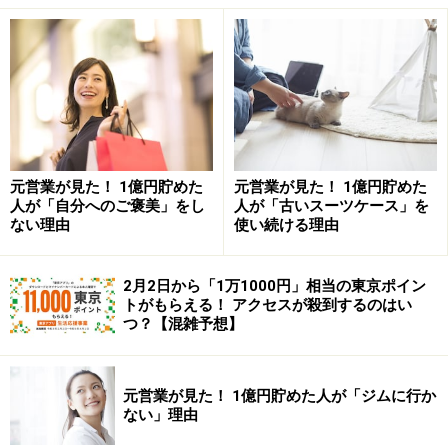
空前のインデックス投資ブーム、何が危な
い？
しかし、最近は
「インデックス投資さえやっていれば、
誰でも時間をかけず小金持ちになれる」
みたいな、やや
扇動的な発信をする人も増えている気がします。
元営業が見た！ 1億円貯めた
元営業が見た！ 1億円貯めた
人が「自分へのご褒美」をし
人が「古いスーツケース」を
特に危険だと感じるのは
「価格」を度外視する風潮
で
ない理由
使い続ける理由
す。
2月2日から「1万1000円」相当の東京ポイン
そもそもの話として、どうしてインデックス投資が「う
トがもらえる！ アクセスが殺到するのはい
つ？【混雑予想】
まくいくのか？」というと、前述のとおり運用手数料が
安いからです。プロが投資先を目利きし、厳選するファ
ンド（＝アクティブファンド）にお金を預けると運用手
元営業が見た！ 1億円貯めた人が「ジムに行か
数料が毎年何％かかかりますが、インデックス投資なら
ない」理由
コンマ数パーセントで済むのです。