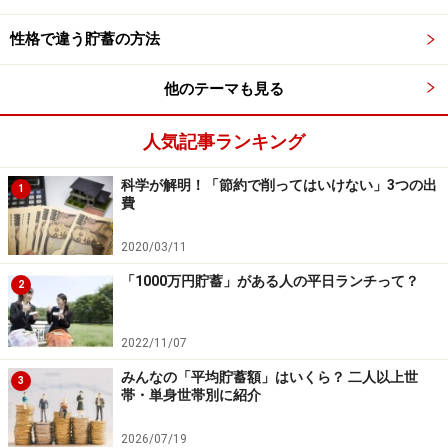
ているので、株式よりも債券のほうがうまみが増してい
性格で違う貯蓄の方法
るはずなのですが……。
他のテーマも見る
利回りが低いものを売り、利回りが高いも
のを買う
人気記事ランキング
「お金儲けには初期投資が必要」という前提に立つ場
科学が解明！「節約で削ってはいけない」3つの出
1
合、理論上、インデックス投資の利回りは、株式の場合
費
は益回り、債券の場合は債券金利が上限です。
2020/03/11
「1000万円貯蓄」がある人の平日ランチって？
よって、
インデックス投資では益回りが高い株式指数
2
と、高い金利を受け取れる債券を組み合わせたい
ところ
です。
2022/11/07
みんなの「平均貯蓄額」はいくら？ 二人以上世
3
「全世界に分散投資する」ことが前提なら、中原だった
帯・単身世帯別に紹介
ら全世界株式に連動する「オルカン」の益回りと、全世
2026/07/19