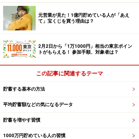
元営業が見た！1億円貯めている人が「あえ
しかし、いくら運用手数料が安くても、インデックスそ
て」宝くじを買う理由は？
のものが割高だと、せっかくのコスト優位が台無しで
す。インデックス投資はバブルにとても弱いのです。
2月2日から「1万1000円」相当の東京ポイン
本来、インデックス投資は「低コスト」かつ「幅広く分
トがもらえる！ 参加手順、対象者は？
散」されているので、失敗しにくいです。しかし、失敗
しにくいはずのインデックス投資で「いま人気で割高な
この記事に関連するテーマ
指数に一点集中で投資する」みたいに、
みずから長所を
消すような投資を選ぶ方
も見かけます。こういう方を見
貯蓄する基本の方法
ると「高確率で痛い目を見そうだけれど、大丈夫かな
ー？」と心配になります。
平均貯蓄額などの気になるデータ
最近では「オルカン」などの全世界に分散する株式型投
貯蓄を増やす習慣
資信託が特に人気ですが、逆に債券型投資信託は下火と
1000万円貯めている人の習慣
いう印象があります。足元の利上げで債券金利も上がっ