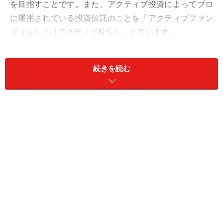
を目指すことです。また、アクティブ投資によってプロ
に運用されている投資信託のことを「アクティブファン
ド（もしくはアクティブ投信）」と言います。
インデックス投資をして平均点を目指す！なんて話をす
続きを読む
ると、「志が低い！」とか「つまらなそう！」とか感じ
ます。しかし、案外、この投資法は優秀です。
過去のデータを調べてみると、過半数のアクティブファ
ンド（プロが銘柄を選んで高いリターンを目指すファン
ド）よりも、インデックス投資のほうが好成績なのです
（1）。