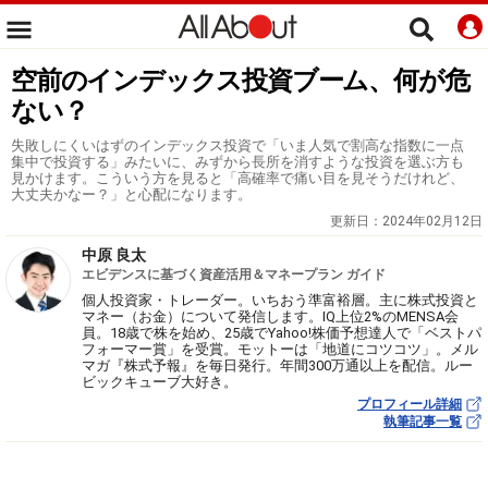
空前のインデックス投資ブーム、何が危
ない？
失敗しにくいはずのインデックス投資で「いま人気で割高な指数に一点
集中で投資する」みたいに、みずから長所を消すような投資を選ぶ方も
見かけます。こういう方を見ると「高確率で痛い目を見そうだけれど、
大丈夫かなー？」と心配になります。
更新日：
2024年02月12日
中原 良太
エビデンスに基づく資産活用＆マネープラン ガイド
個人投資家・トレーダー。いちおう準富裕層。主に株式投資と
マネー（お金）について発信します。IQ上位2%のMENSA会
員。18歳で株を始め、25歳でYahoo!株価予想達人で「ベストパ
フォーマー賞」を受賞。モットーは「地道にコツコツ」。メル
マガ『株式予報』を毎日発行。年間300万通以上を配信。ルー
ビックキューブ大好き。
プロフィール詳細
執筆記事一覧