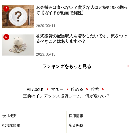
界債券の債券利回りを比べて、有利なほうに多めに配分
お金持ちは食べない!? 貧乏な人ほど好む食べ物っ
します。
4
て【ガイドが動画で解説】
仮に株式益回りが債券金利よりも低い場合は株式バブル
2020/03/11
と考えられます。この場合は、株式の資産配分を圧縮し
株式投資の配当収入を増やしたいです。気をつけ
5
るべきことはありますか？
て、債券への資産配分を多めに取るべきじゃないでしょ
うか。
2023/05/18
ランキングをもっと見る
参考資料
（1）調査：SPIVA U.S. Scorecard（2022）
※記事内容は執筆時点のものです。最新の内容をご確認くださ
>
>
>
>
All About
マネー
貯める
貯蓄
い。
空前のインデックス投資ブーム、何が危ない？
本記事の内容は一般的な情報提供を目的としており、特定の金融
商品や投資行動を推奨するものではありません。
投資や資産運用に関する最終的なご判断はご自身の責任において
行ってください。
会社概要
採用情報
掲載情報の正確性・完全性については十分に配慮しております
投資家情報
広告掲載
が、その内容を保証するものではなく、これに基づく損失・損害
などについて当社は一切の責任を負いません。