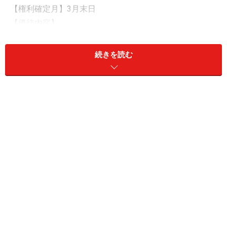
【権利確定月】3月末日
【優待内容】
100株以上1000株未満……3000円相当の自社製品の詰
続きを読む
め合わせ（1回）
1000株以上……3000円相当の自社製品の詰め合わせ
（年6回、偶数月に発送）
コモ＜2224＞の株主優待は、自社製品の詰め合わせで
す。同社の製品は保存料を使用していないにもかかわら
ず、長期間保存が可能なパンです。パン好きな人や健康
に気を使う人などに人気がある優待内容だと考えられま
す。その魅力的な優待内容から、優待権利確定日に近づ
くほど投資家の注目を浴び、買いが入りやすい傾向があ
るといえるでしょう。