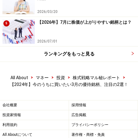
2026/03/20
今のうちに買いたい3月の優待銘柄その2：
ワタミ＜7522＞
【2026年】7月に株価が上がりやすい銘柄とは？
5
【業務内容】居酒屋「鳥メロ」「和民」などを国内外で
2026/07/01
展開している
【単元株数】100株
ランキングをもっと見る
【最低購入金額】10万3700円（2024年1月29日時点）
【権利確定月】3月末日・9月末日
>
>
>
>
All About
マネー
投資
株式戦略マル秘レポート
【優待内容】優待食事券（1枚500円相当）
【2024年】今のうちに買いたい3月の優待銘柄、注目の2選！
100株以上……食事券8枚（4000円分）
300株以上……食事券14枚（7000円分）
会社概要
採用情報
500株以上……食事券20枚（1万円分）
投資家情報
広告掲載
1000株以上……食事券30枚（1万5000円分）
利用規約
プライバシーポリシー
All Aboutについて
著作権・商標・免責