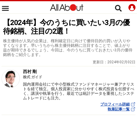
【2024年】今のうちに買いたい3月の優
待銘柄、注目の2選！
株主優待が人気の企業は、権利確定日に向けて優待目的の買いが入りや
すくなります。早いうちから株主優待銘柄に注目することで、値上がり
益が期待できるでしょう。今回は、今のうちに買っておきたい3月の優待
銘柄をご紹介します。
更新日：
2024年02月02日
西村 剛
株式 ガイド
国内運用会社にて中小型株式ファンドマネージャー兼アナリス
トを経て独立。個人投資家に分かりやすく株式投資を伝授すべ
く、講演や執筆を行う。最近では統計データを重視したシステ
ムトレードにも注力。
プロフィール詳細
執筆記事一覧