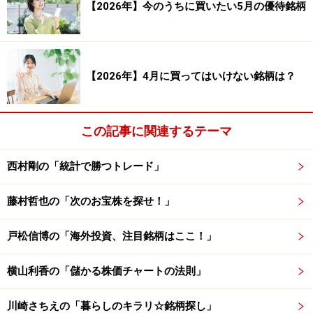
勝率：87.50％
【2026年】今のうちに買いたい5月の優待銘柄
勝ち数：21回
負け数：3回
引き分け数：0回
【2026年】4月に買ってはいけない銘柄は？
平均損益（円）：10,212円 平均損益（率）：
この記事に関連するテーマ
5.11％
西村剛の「統計で勝つトレード」
平均利益（円）：12,180円 平均利益（率）：
6.09％
藤村哲也の「次のお宝株を探せ！」
平均損失（円）：－3,558円 平均損失（率）：－
1.78％
戸松信博の「海外投資、注目銘柄はここ！」
横山利香の「儲かる株価チャートの法則」
合計損益（円）：245,096円 合計損益（率）：
川崎さちえの「暮らしのキラリ☆銘柄探し」
122.55％