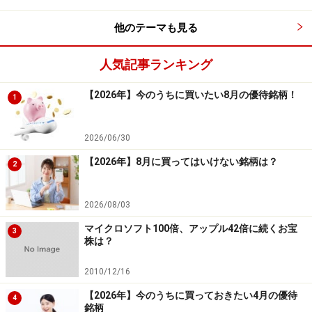
合計利益（円）：255,771円 合計利益（率）：
他のテーマも見る
127.89％
合計損失（円）：－10,675円 合計損失（率）：
人気記事ランキング
－5.34％
【2026年】今のうちに買いたい8月の優待銘柄！
1
PF（プロフィット・ファクター）：23.960
2026/06/30
平均保持日数：50.92日
【2026年】8月に買ってはいけない銘柄は？
2
2026/08/03
検証結果を見てみると、勝率は87.50％、1トレードあた
りの平均損益は5.11％です。勝率が高く、平均損益もプ
マイクロソフト100倍、アップル42倍に続くお宝
3
株は？
ラスとなっていることから、株価の値上がりが期待でき
る銘柄と言えるでしょう。権利確定日の前に、早めに優
2010/12/16
待銘柄に注目することで、高値づかみして損失を被るリ
【2026年】今のうちに買っておきたい4月の優待
4
スクを抑えられるでしょう。
銘柄