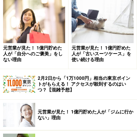
投資の神様と呼ばれるウォーレン・バフェットは、ビ
ル・ゲイツと「マクドナルド」で食事を取るときには、
クーポン券をつかうほどの倹約家です。
元営業が見た！ 1億円貯めた
元営業が見た！ 1億円貯めた
人が「自分へのご褒美」をし
人が「古いスーツケース」を
筆者のお金持ちの友人も、スマホの中には「クーポン」
ない理由
使い続ける理由
アプリがぎっしり詰まっていて驚きました（彼曰く、同
じ物を買うなら、安いほうがいいに決まっているからだ
2月2日から「1万1000円」相当の東京ポイン
そうです）。
トがもらえる！ アクセスが殺到するのはい
つ？【混雑予想】
つまるところ、節制でお金持ちになる人たちは「低価格
で満足できる買い物」を見つけるのが上手なのです。
元営業が見た！ 1億円貯めた人が「ジムに行か
ない」理由
学ぶべきは「コスパ重視」の姿勢
こういった事例を考えると、福袋はお金持ちにとって、