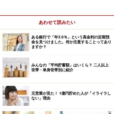
が多いようです。
つまり、お金持ちの一般像は「買い物上手な倹約家」な
あわせて読みたい
のです。節制でお金持ちになった人は、多くがコスパへ
の意識が高く、「良い物を安く買うこと」にこだわりま
ある銀行で「年3.0％」という高金利の定期預
す。
金を見つけました。何か注意することってあり
ますか？
みんなの「平均貯蓄額」はいくら？ 二人以上
世帯・単身世帯別に紹介
元営業が見た！ 1億円貯めた人が「イライラし
ない」理由