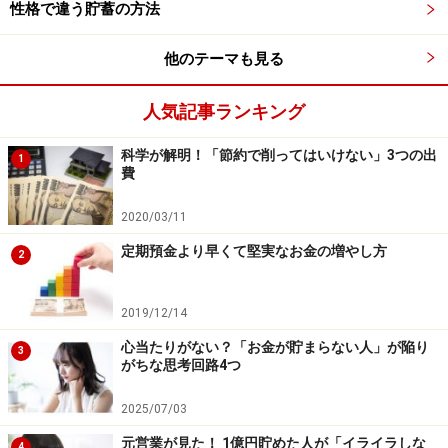
性格で違う貯蓄の方法
福袋を比較・検討して「もっともお買い得な福袋を探
す」ことは、コスパ意識を高めるうえでも楽しい訓練に
他のテーマも見る
なるかもしれませんね。
人気記事ランキング
※記事内容は執筆時点のものです。最新の内容をご確認くださ
い。
科学が解明！「節約で削ってはいけない」3つの出
1
本記事の内容は一般的な情報提供を目的としており、特定の金融
費
商品や投資行動を推奨するものではありません。
投資や資産運用に関する最終的なご判断はご自身の責任において
行ってください。
2020/03/11
掲載情報の正確性・完全性については十分に配慮しております
定期預金より早くて堅実なお金の増やし方
が、その内容を保証するものではなく、これに基づく損失・損害
2
などについて当社は一切の責任を負いません。
最新の情報や詳細については、必ず各金融機関やサービス提供者
の公式情報をご確認ください。
2019/12/14
心当たりがない？「お金が貯まらない人」が陥り
【編集部からのお知らせ】
3
がちな思考回路4つ
・「家計」について、
アンケート（2026/8/31まで）
を実施
中です！
2025/07/03
※抽選で20名にAmazonギフト券1000円分プレゼント
※謝礼付きの限定アンケートやモニター企画に参加が可能に
元営業が見た！ 1億円貯めた人が「イライラしな
4