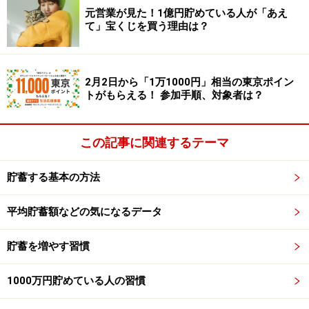
元営業が見た！1億円貯めている人が「あえ
「買い物上手っぷりを存分に発揮できる年に一度の楽し
て」宝くじを買う理由は？
いイベント」
に他なりません。
彼らは「福袋だから！」という理由で飛びつくことはあ
2月2日から「1万1000円」相当の東京ポイン
トがもらえる！ 参加手順、対象者は？
りません。福袋の中身が「ピンキリ」なのは言うまでも
なく、コスパの良い福袋もあれば、「いらない物」ばか
りが入ったコスパ最悪の福袋もあるからです。
この記事に関連するテーマ
だから、福袋好きのお金持ち達は
「中身が何か？」「ど
貯蓄する基本の方法
れくらいお買い得か？」「ほかに代わりはないか？」
と
いったことを丁寧に調べます。
平均貯蓄額などの気になるデータ
貯蓄を増やす習慣
そして、丁寧なリサーチの結果、メガネにかなった
「コ
スパ最強」の福袋だけを買ってニンマリしている
ことで
1000万円貯めている人の習慣
しょう。