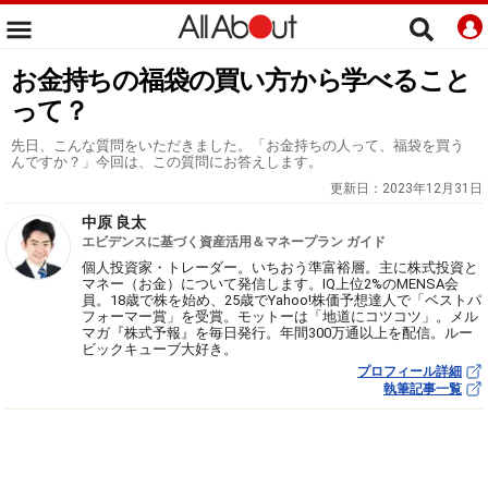
お金持ちの福袋の買い方から学べること
って？
先日、こんな質問をいただきました。「お金持ちの人って、福袋を買う
んですか？」今回は、この質問にお答えします。
更新日：
2023年12月31日
中原 良太
エビデンスに基づく資産活用＆マネープラン ガイド
個人投資家・トレーダー。いちおう準富裕層。主に株式投資と
マネー（お金）について発信します。IQ上位2%のMENSA会
員。18歳で株を始め、25歳でYahoo!株価予想達人で「ベストパ
フォーマー賞」を受賞。モットーは「地道にコツコツ」。メル
マガ『株式予報』を毎日発行。年間300万通以上を配信。ルー
ビックキューブ大好き。
プロフィール詳細
執筆記事一覧