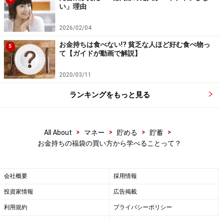
なります
い」理由
2026/02/04
お金持ちは食べない!? 貧乏な人ほど好む食べ物っ
5
て【ガイドが動画で解説】
2020/03/11
ランキングをもっと見る
>
>
>
>
All About
マネー
貯める
貯蓄
お金持ちの福袋の買い方から学べることって？
会社概要
採用情報
投資家情報
広告掲載
利用規約
プライバシーポリシー