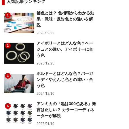
人気記事ランキング
補色とは？ 色相環からわかる効
1
果・意味・反対色との違いを解
説
2023/09/22
アイボリーとはどんな色？ベー
2
ジュとの違い、アイボリーに合
う色
2023/12/25
ボルドーとはどんな色？バーガ
3
ンディやえんじ色との違い・合
う色
2024/12/16
アンミカの「黒は300色ある」発
4
言は正しい？ カラーコーディネ
ーターが解説
2023/01/19