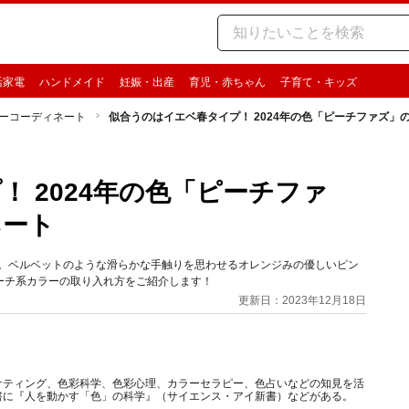
活家電
ハンドメイド
妊娠・出産
育児・赤ちゃん
子育て・キッズ
ーコーディネート
似合うのはイエベ春タイプ！ 2024年の色「ピーチファズ」
 2024年の色「ピーチファ
ネート
」。ベルベットのような滑らかな手触りを思わせるオレンジみの優しいピン
ーチ系カラーの取り入れ方をご紹介します！
更新日：2023年12月18日
ケティング、色彩科学、色彩心理、カラーセラピー、色占いなどの知見を活
書に『人を動かす「色」の科学』（サイエンス・アイ新書）などがある。