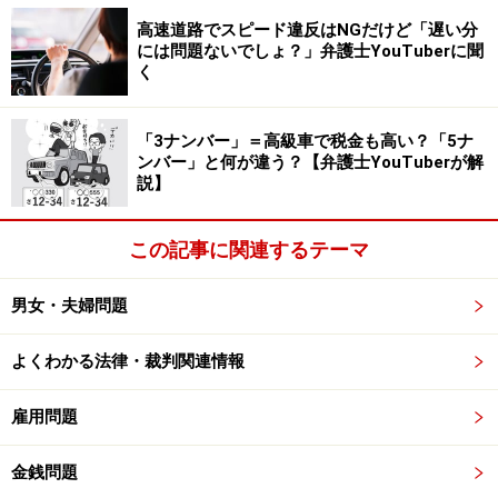
高速道路でスピード違反はNGだけど「遅い分
ただ、この受忍限度というものも、はっきりとした基準
には問題ないでしょ？」弁護士YouTuberに聞
く
ではありません。音の大きさだけでなく、時間帯や音の
出し方、回避可能性などさまざまな事情を考慮して決め
ています。
「3ナンバー」＝高級車で税金も高い？「5ナ
ンバー」と何が違う？【弁護士YouTuberが解
説】
裁判例の中には50dB前後を基準とする傾向があります
が、音の発生する時間帯や音が発生する時間の長短など
この記事に関連するテーマ
の事情も考慮しますので、明確に50dB以上ならダメとか
50dB未満なら大丈夫というものではないのです。
男女・夫婦問題
よくわかる法律・裁判関連情報
騒音被害に遭った場合の対処法をお伝えし
ます
雇用問題
まずは“穏当に”隣人へ話をしてみましょう。音を出して
金銭問題
いる側は、大きな音を出している自覚がないこともあり