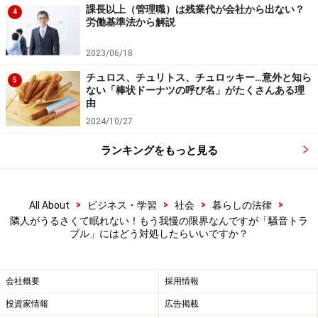
課長以上（管理職）は残業代が会社から出ない？
4
訴訟等の法的な手段をとることになります。裁判では証
労働基準法から解説
拠が必要ですから、まずは騒音の大きさを計測し、その
2023/06/18
時間帯や長さと合わせて記録をとるようにしてくださ
い。
チュロス、チュリトス、チュロッキー…意外と知ら
5
ない「棒状ドーナツの呼び名」がたくさんある理
由
参考
2024/10/27
警察庁 令和4年における相談取扱状況について
ランキングをもっと見る
※All About編集部が全国176人にアンケート。調査期間は
2023年11月14日～11月20日
>
>
>
>
All About
ビジネス・学習
社会
暮らしの法律
※記事内容は執筆時点のものです。最新の内容をご確認くださ
い。
隣人がうるさくて眠れない！もう我慢の限界なんですが「騒音トラ
ブル」にはどう対処したらいいですか？
会社概要
採用情報
投資家情報
広告掲載