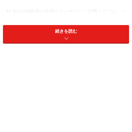
All About編集部は全国のユーザーに「近隣トラブル」に
関するアンケート調査を実施（※）。投稿者から寄せら
れたお悩みに対して、弁護士で
All About 暮らしの法律ガ
続きを読む
イドの鬼沢健士
が回答します。
隣人がうるさくて眠れません
【ユーザーのお悩み】
隣人が深夜0時を過ぎても音楽を大音量でかけていて重
低音が響いて眠れません。もう何度もあり、今も続いて
います。直接注意しに行きたいのですが、注意したら嫌
がらせを受けそうで怖いなと思い何もしていません。騒
音は法律的に問題はないのでしょうか。また、どのよう
に対処したらいいのでしょうか（30代女性／神奈川
県）。