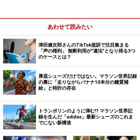
あわせて読みたい
津田健次郎さんのTikTok提訴で注目集まる
「声の権利」 無断利用が“違法”となり得る3つ
のケースとは？
厚底シューズだけではない。マラソン世界記録
の裏に「走りながらバナナ10本分の糖質補
給」と特許の存在
トランポリンのように弾む!? マラソン世界記
録を生んだ「adidas」最新シューズのこれま
「受忍限度」がポイントですが……
でにない新構造
【回答】