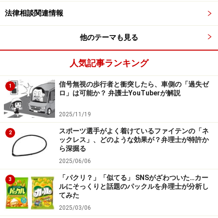
ます（音を聞かされている側が、音が大きいと思い込ん
法律相談関連情報
でいるケースも多いです）。また、防音材を使用する、
他のテーマも見る
時間帯に配慮してもらうことで回避できることもありま
す。
人気記事ランキング
ただし、相手の怒りを買ったり嫌がらせを受けたりする
信号無視の歩行者と衝突したら、車側の「過失ゼ
1
ロ」は可能か？ 弁護士YouTuberが解説
のが心配なときは、無理をする必要はありません。近隣
住民や地域内で話し合ったり、市区町村に相談したり、
2025/11/19
集合住宅であれば、管理人を通じて話をするのもいいで
スポーツ選手がよく着けているファイテンの「ネ
2
しょう。
ックレス」、どのような効果が？弁理士が特許か
ら深掘る
他にも、騒音を出すだけで犯罪にあたるわけではないの
2025/06/06
で必ず対処してもらえるわけではありませんが、警察に
「パクリ？」「似てる」 SNSがざわついた…カー
3
ルにそっくりと話題のパックルを弁理士が分析し
通報し、注意してもらうという方法も考えられます。
てみた
2025/03/06
これらの手段を講じても解決の見込みがない場合には、