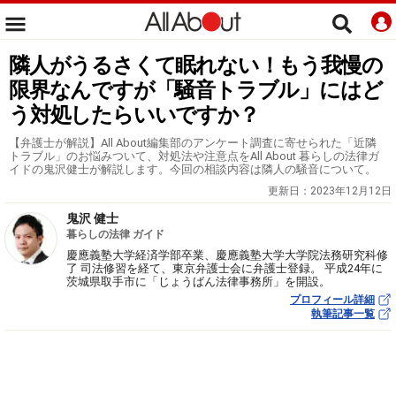
隣人がうるさくて眠れない！もう我慢の
限界なんですが「騒音トラブル」にはど
う対処したらいいですか？
【弁護士が解説】All About編集部のアンケート調査に寄せられた「近隣
トラブル」のお悩みついて、対処法や注意点をAll About 暮らしの法律ガ
イドの鬼沢健士が解説します。今回の相談内容は隣人の騒音について。
更新日：
2023年12月12日
鬼沢 健士
暮らしの法律 ガイド
慶應義塾大学経済学部卒業、慶應義塾大学大学院法務研究科修
了 司法修習を経て、東京弁護士会に弁護士登録。 平成24年に
茨城県取手市に「じょうばん法律事務所」を開設。
プロフィール詳細
執筆記事一覧