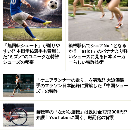
騒音に関する法律には「騒音規制法」があります。もっ
とも、この法律は工場や事業場、建設工事に伴って生じ
る騒音を規制するものであり、隣人関係の騒音に関する
法律ではありません。その他、騒音に関して明確に定め
た法律はありません。
「無回転シュート」が蹴りや
箱根駅伝でシェアNo.1となる
すい!? 本田圭佑選手も着用し
か？「asics」のバナナより軽
また、騒音を規制する条例は存在しますが、騒音規制法
た“ミズノ”のユニークな特許
いシューズに見る日本メーカ
と同様に営業活動に関するものであり、“生活騒音”を直
シューズの秘密
ーらしい特許技術
接的に規制するものはありません。
「ケニアランナーの走り」を実現!? 大迫傑選
手のマラソン日本記録に貢献した「中国シュー
そうはいっても、生活騒音をどれだけ出してもいいわけ
ズ」の特許
ではありません。生活騒音によるトラブルに関する裁判
では、よく「受忍限度（社会生活を送る上で、一般人が
我慢できるとされる程度）」を超える騒音であるか否か
自転車の「ながら運転」は反則金1万2000円!?
弁護士YouTuberに聞く、厳罰化の背景
で判断されます。受忍限度を超える騒音であれば、損害
賠償責任が発生します。