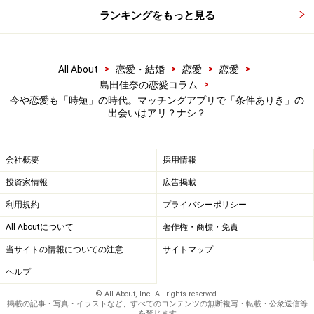
ランキングをもっと見る
性を探るのも簡単です（笑）。
出会ってから親しくなるまでのプロセスは、どんな出会
>
>
>
>
All About
恋愛・結婚
恋愛
恋愛
いも同じ。スタートラインである程度ふるいにかけられ
>
島田佳奈の恋愛コラム
ているマッチングアプリは、現代の多忙な大人にとって
今や恋愛も「時短」の時代。マッチングアプリで「条件ありき」の
出会いはアリ？ナシ？
は効率的です。リアルの生活圏では知り合えない人とも
出会える点においても、筆者はお勧めします。
会社概要
採用情報
リアルな出会いの場合、先に恋愛感情が芽生えてしまう
投資家情報
広告掲載
せいか、接近してからの「こんな人だとは思わなかっ
利用規約
プライバシーポリシー
た」に目をつぶってしまうことも少なくありません。
All Aboutについて
著作権・商標・免責
当サイトの情報についての注意
サイトマップ
例えば、相手が既婚者なのに受け入れてしまう（＝不
ヘルプ
倫）のも「好き」の罠。その点、マッチングアプリの出
会いならば冷静なうちにジャッジできるので、迂闊に相
© All About, Inc. All rights reserved.
掲載の記事・写真・イラストなど、すべてのコンテンツの無断複写・転載・公衆送信等
手を信用しない限り、ダメな恋愛に落ちるリスクは少な
を禁じます