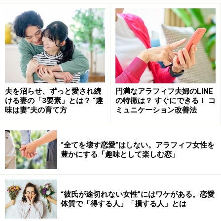
婚した夫婦の出会ったきっかけは「マッチングアプリ」
が「職場」と同率でトップ（25.0％）という結果に。
婚活手段としてのマッチングアプリ活用は、20代で1位
（51.0％）、30代でも2位（45.6％）。今や「いい出会
い」はマッチングアプリで探すのが常識になりつつある
ようです。
夫を沼らせ、ずっと愛され続
円満なアラフィフ夫婦のLINE
ける妻の「3要素」とは？ “趣
の特徴は？ すぐにできる！ コ
味は妻”夫の育て方
ミュニケーション改善法
マッチングアプリを活用する人が増えている理由は「好
みのタイプと効率よく出会える」から。「背の高い人が
“全てを壊す恋愛”はしない。アラフィフ女性を
好き」「頭のいい人がいい」という好みから「出身地が
豊かにする「趣味として楽しむ恋」
近い人希望」「長男以外の人限定」など結婚を視野に入
れた条件まで、マッチングアプリなら自在に探すことが
できます。また、多忙な人でも帰宅後の深夜に「いい出
“彼氏が途切れない女性”にはワケがある。恋愛
会い」を見つけられるのも、マッチングアプリならでは
体質で「得する人」「損する人」とは
の利点。