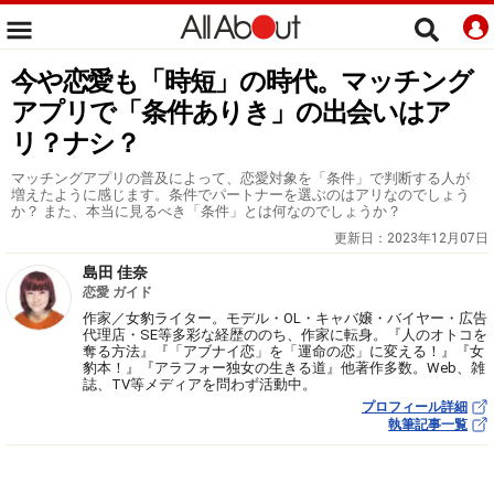
今や恋愛も「時短」の時代。マッチング
アプリで「条件ありき」の出会いはア
リ？ナシ？
マッチングアプリの普及によって、恋愛対象を「条件」で判断する人が
増えたように感じます。条件でパートナーを選ぶのはアリなのでしょう
か？ また、本当に見るべき「条件」とは何なのでしょうか？
更新日：
2023年12月07日
島田 佳奈
恋愛 ガイド
作家／女豹ライター。モデル・OL・キャバ嬢・バイヤー・広告
代理店・SE等多彩な経歴ののち、作家に転身。『人のオトコを
奪る方法』『「アブナイ恋」を「運命の恋」に変える！』『女
豹本！』『アラフォー独女の生きる道』他著作多数。Web、雑
誌、TV等メディアを問わず活動中。
プロフィール詳細
執筆記事一覧