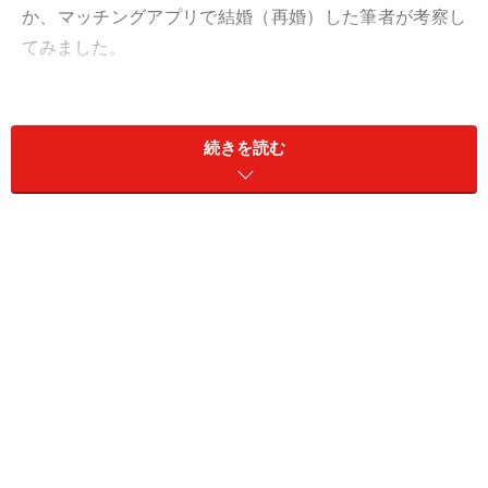
か、マッチングアプリで結婚（再婚）した筆者が考察し
てみました。
＜目次＞
続きを読む
恋愛も「時短」の時代、出会い方はマッチングアプリが
最適？
「条件ありき」の出会いはアリ？ ダメな恋愛の“リスク
回避”も