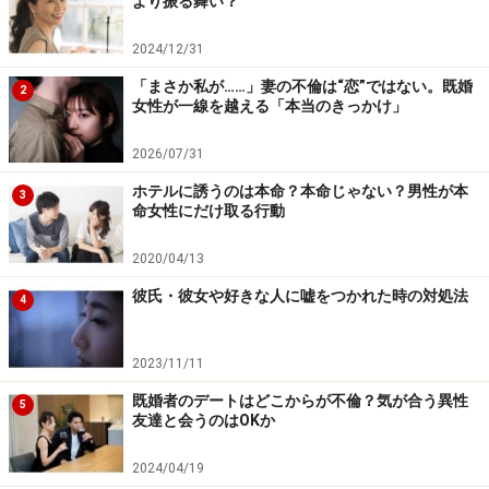
より振る舞い？
「条件ありき」の出会いはアリ？ ダメな恋
愛の“リスク回避”も
2024/12/31
「まさか私が……」妻の不倫は“恋”ではない。既婚
実は筆者も、今の夫（再婚）と出会ったきっかけはマッ
2
女性が一線を越える「本当のきっかけ」
チングアプリです。
2026/07/31
居住地（出身地）、職業（年収）、体形、趣味嗜好など
ホテルに誘うのは本命？本命じゃない？男性が本
3
命女性にだけ取る行動
の条件を入れ、マッチングした中から外見（写真）が好
みの人とメッセージのやりとりをして、互いに「会って
2020/04/13
みたい」意思が合致してからようやくリアルでデート。
彼氏・彼女や好きな人に嘘をつかれた時の対処法
4
さらに数回のデートから交際へと進展し、3年後に入籍
しました。
2023/11/11
マッチングアプリのように「条件ありき」の出会いは、
既婚者のデートはどこからが不倫？気が合う異性
5
友達と会うのはOKか
初対面から親しくなるまでのステップも短縮できます。
なにせあらかた相手のプロフィールを知っている（しか
2024/04/19
も好みの条件がマッチングしている）わけですから、素