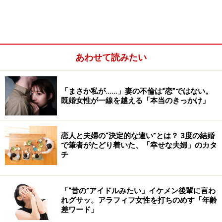
本当に見るべき条件は、「感性」と「価値観」
あわせて読みたい
「まさか私が……」妻の不倫は“恋”ではない。
既婚女性が一線を越える「本当のきっかけ」
恋愛も「時短」の時代、出会い方はマッチ
ングアプリが最適？
恋人と夫婦の“決定的な違い”とは？ 3度の結婚
で筆者がたどり着いた、「幸せな夫婦」のカタ
アメリカの社会学者がおこなった調査（※1）によると、
チ
約39％のカップルが出会ったきっかけとして「オンライ
ン」を挙げています。
「“昔の”アイドルみたい」イケメン後輩に言わ
れグサッ。アラフィフ女性を打ちのめす「年齢
日本でも、明治安田生命保険による「いい夫婦の日」に
差ワード」
ちなんだアンケート調査（※2）によると、1年以内に結