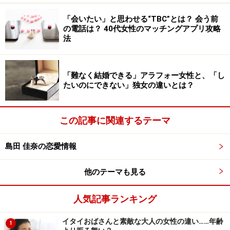
「会いたい」と思わせる“TBC”とは？ 会う前
筆者自身、マッチングアプリが流行する以前から「ネッ
の電話は？ 40代女性のマッチングアプリ攻略
トの出会い」には可能性を感じていました。リアルでは
法
関わることのない別の業界の人、はるか海の向こうに住
む人とも知り合えるのも、ネットならでは。
「難なく結婚できる」アラフォー女性と、「し
たいのにできない」独女の違いとは？
リアルの出会いは、同じ生活圏で暮らす人が中心です。
そこから出会える確率、さらに恋が芽生える確率を考え
この記事に関連するテーマ
ると、多数の中から自分好みの外見や理想の条件でマッ
チングするほうがずっと効率的。
島田 佳奈の恋愛情報
マッチングアプリは、結婚のみならず恋人が欲しい人に
他のテーマも見る
とっても便利なツール。いまどきは恋愛も「時短」の時
代なのかもしれません。
人気記事ランキング
イタイおばさんと素敵な大人の女性の違い……年齢
1