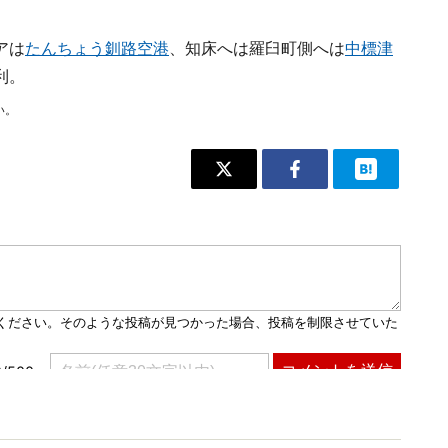
アは
たんちょう釧路空港
、知床へは羅臼町側へは
中標津
利。
い。