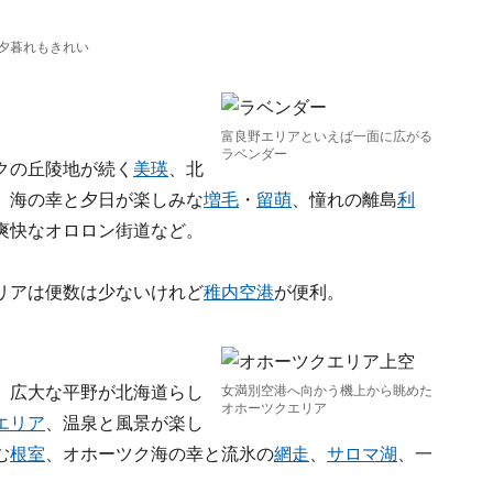
夕暮れもきれい
富良野エリアといえば一面に広がる
ラベンダー
クの丘陵地が続く
美瑛
、北
、海の幸と夕日が楽しみな
増毛
・
留萌
、憧れの離島
利
爽快なオロロン街道など。
リアは便数は少ないけれど
稚内空港
が便利。
、広大な平野が北海道らし
女満別空港へ向かう機上から眺めた
オホーツクエリア
エリア
、温泉と風景が楽し
む
根室
、オホーツク海の幸と流氷の
網走
、
サロマ湖
、一