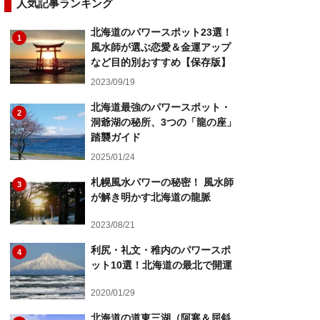
人気記事ランキング
北海道のパワースポット23選！
1
風水師が選ぶ恋愛＆金運アップ
など目的別おすすめ【保存版】
2023/09/19
北海道最強のパワースポット・
2
洞爺湖の秘所、3つの「龍の座」
踏襲ガイド
2025/01/24
札幌風水パワーの秘密！ 風水師
3
が解き明かす北海道の龍脈
2023/08/21
利尻・礼文・稚内のパワースポ
4
ット10選！北海道の最北で開運
2020/01/29
北海道の道東三湖（阿寒＆屈斜