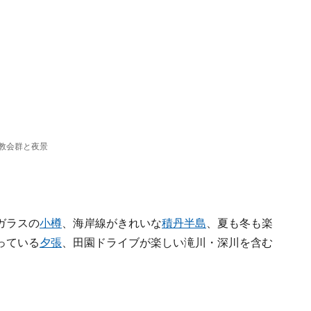
教会群と夜景
ガラスの
小樽
、海岸線がきれいな
積丹半島
、夏も冬も楽
っている
夕張
、田園ドライブが楽しい滝川・深川を含む