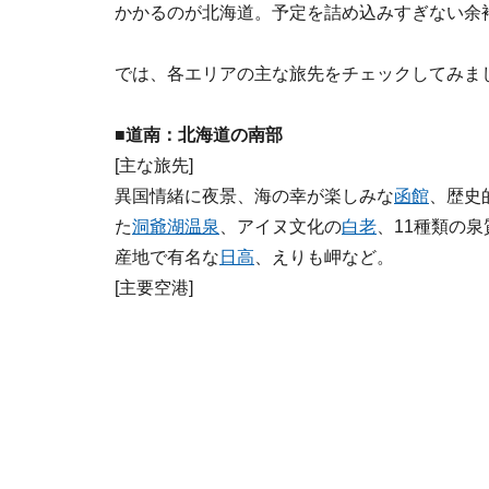
かかるのが北海道。予定を詰め込みすぎない余
では、各エリアの主な旅先をチェックしてみま
■道南：北海道の南部
[主な旅先]
異国情緒に夜景、海の幸が楽しみな
函館
、歴史
た
洞爺湖温泉
、アイヌ文化の
白老
、11種類の
産地で有名な
日高
、えりも岬など。
[主要空港]