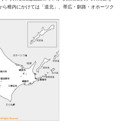
から稚内にかけては「道北」、帯広・釧路・オホーツク