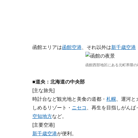
函館エリアは
函館空港
、それ以外は
新千歳空港
函館西部地区にある元町界隈の
■道央：北海道の中央部
[主な旅先]
時計台など観光地と美食の道都・
札幌
、運河と
しめるリゾート・
ニセコ
、再生を目指しがんば
空知地方
など。
[主要空港]
新千歳空港
が便利。