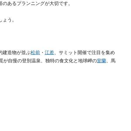
裕のあるプランニングが大切です。
しょう。
的建造物が並ぶ
松前
・
江差
、サミット開催で注目を集め
泉質が自慢の登別温泉、独特の食文化と地球岬の
室蘭
、馬