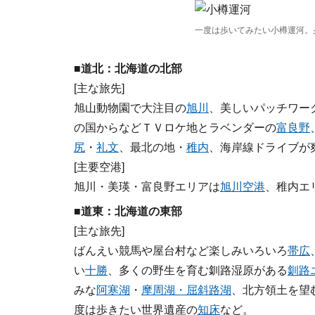
一度は歩いてみたい小樽運河。
■道北：北海道の北部
[主な旅先]
旭山動物園で大注目の
旭川
、美しいパッチワー
の国からなどＴＶロケ地とラベンダーの
富良野
尻
・
礼文
、最北の地・
稚内
、海岸線ドライブが
[主要空港]
旭川・美瑛・富良野エリアは
旭川空港
、稚内エ
■道東：北海道の東部
[主な旅先]
ばんえい競馬や屋台村など楽しみいろいろ
帯広
い
十勝
、多くの野生を育む釧路湿原がある
釧路
みな
阿寒湖
・
摩周湖・屈斜路湖
、北方領土を望
度は歩きたい世界遺産の
知床
など。