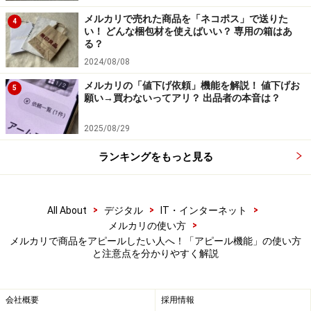
メルカリで売れた商品を「ネコポス」で送りた
4
「いいね！」してない人にもアピールする
い！ どんな梱包材を使えばいい？ 専用の箱はあ
方法はある？
る？
2024/08/08
アピール機能は商品に「いいね！」してくれた人にだけ
メルカリの「値下げ依頼」機能を解説！ 値下げお
5
有効な手段です。もしそれ以外の人にも商品をアピール
願い→買わないってアリ？ 出品者の本音は？
したい場合は、どうすれば良いのでしょう。
2025/08/29
■商品説明などを編集して、“上位表示”をねらう
ランキングをもっと見る
多くの人に商品を見てもらうには、商品が見やすい位置
にあることが重要になってきます。メルカリの場合、検
索したときに、すぐに目に入る位置に表示されることが
>
>
>
All About
デジタル
IT・インターネット
>
メルカリの使い方
望ましいです。
メルカリで商品をアピールしたい人へ！「アピール機能」の使い方
と注意点を分かりやすく解説
出品して間もない時には画面の上の方に表示されます
が、他のユーザーからもどんどん出品されてくるので、
会社概要
採用情報
そのうち何度もスクロールしないと見えない位置まで下