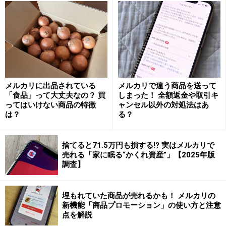
通常、「いいね！」してくれた人に通知するには10％以
上値下げしなければならないのですが、5％の値下げで
も通知できるというのがアピール機能のメリットです。
「いいね！」した人にとっても安く購入できるチャンス
メルカリに出品されている
メルカリで違う商品を送って
と言えるでしょう。
「食品」って大丈夫なの？ 買
しまった！ 全額返金や取引キ
ってはいけない商品の特徴
ャンセル以外の対処法はあ
は？
る？
アピール機能の使い方
捨てると71.5万円も損する!? 実はメルカリで
アピール機能の使い方は以下の通りです。
売れる「家に眠る“かくれ資産”」【2025年版
調査】
1.
埋もれていた商品が売れるかも！ メルカリの
新機能「商品プロモーション」の使い方と注意
点を解説
商品ページの下にある「アピールする」から始める