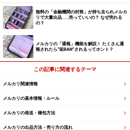
まず、商品ページの下にある「アピールする」を押しま
無料の「金融機関の封筒」が持ち去られメルカ
す。
リで大量出品……売っていいの？ なぜ売れる
の？
2.
メルカリの「通報」機能を解説！ たくさん通
報されたら“垢BAN”されるってホント？
5％下げた金額が記載されているので、それ以下の金額を入
力する
この記事に関連するテーマ
現在の販売価格から5％下げた価格が表示されるので、
メルカリ関連情報
それ以下の金額を「値下げ価格」に設定します。
メルカリの基本情報・ルール
3.
メルカリの発送・梱包方法
出品者から見た商品画面
メルカリの出品方法・売り方の流れ