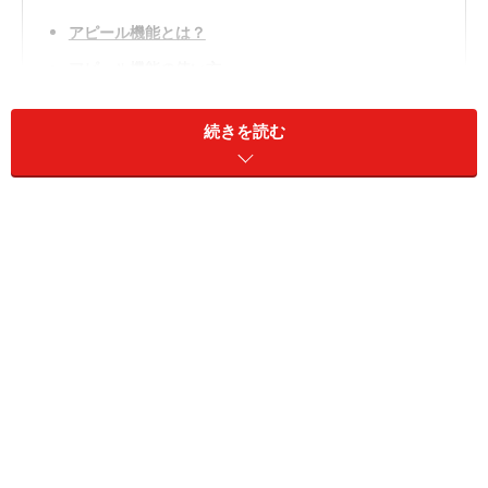
アピール機能とは？
アピール機能の使い方
「いいね！」した人からはどう見える？
続きを読む
「いいね！」してない人にもアピールする方法はある？
アピール機能が使えるのは1回！ それ以上使いたい場合
は？
アピール機能とは？
アピール機能は、商品に「いいね！」してくれた人にの
み、特別価格を設定してお知らせできる機能です。「安
くなっていますよ！」と簡単に知らせることができるた
め、出品者にとって便利な機能といえます。