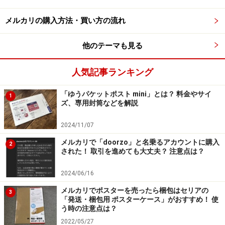
「いいね！」してくれた人限定の値下げ価格が設定でき
メルカリの購入方法・買い方の流れ
ました（画像は、出品者から見た商品画面です）。
他のテーマも見る
「いいね！」した人からはどう見える？
人気記事ランキング
「ゆうパケットポスト mini」とは？ 料金やサイ
1
ズ、専用封筒などを解説
2024/11/07
筆者が「いいね！」した商品がアピールされたときの画面
（実際にはアイテムの写真も表示される）
メルカリで「doorzo」と名乗るアカウントに購入
2
された！ 取引を進めても大丈夫？ 注意点は？
「いいね！」した人の商品画面には、「限定値下げ中」
の文字と限定価格が表示されます。マイページの「お知
2024/06/16
らせ」には通知は来ませんが、「いいね！一覧」から確
メルカリでポスターを売ったら梱包はセリアの
3
「発送・梱包用 ポスターケース」がおすすめ！ 使
認ができます。
う時の注意点は？
2022/05/27