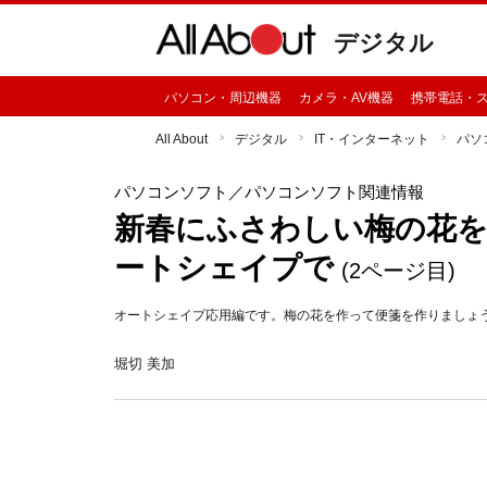
デジタル
パソコン・周辺機器
カメラ・AV機器
携帯電話・
All About
デジタル
IT・インターネット
パソ
パソコンソフト
／パソコンソフト関連情報
新春にふさわしい梅の花
ートシェイプで
(2ページ目)
オートシェイプ応用編です。梅の花を作って便箋を作りましょ
堀切 美加