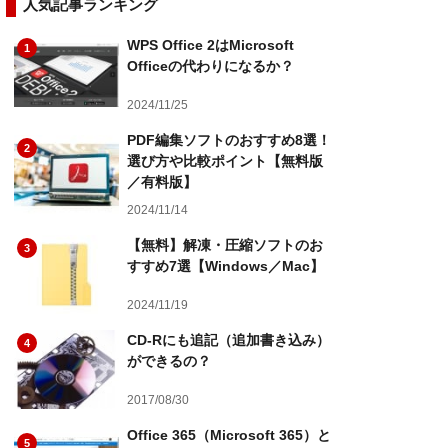
人気記事ランキング
WPS Office 2はMicrosoft
1
Officeの代わりになるか？
2024/11/25
PDF編集ソフトのおすすめ8選！
2
選び方や比較ポイント【無料版
／有料版】
2024/11/14
【無料】解凍・圧縮ソフトのお
3
すすめ7選【Windows／Mac】
2024/11/19
CD-Rにも追記（追加書き込み）
4
ができるの？
2017/08/30
Office 365（Microsoft 365）と
5