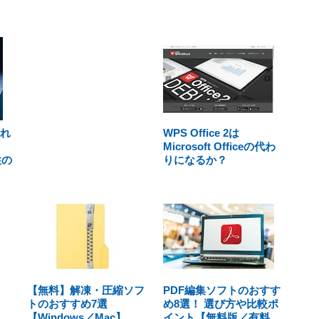
われ
WPS Office 2は
Microsoft Officeの代わ
性の
りになるか？
【無料】解凍・圧縮ソフ
PDF編集ソフトのおすす
トのおすすめ7選
め8選！ 選び方や比較ポ
【Windows／Mac】
イント【無料版／有料