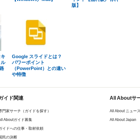
版】
セキ
Google スライドとは？
イル
パワーポイント
路
（PowerPoint）との違い
や特徴
ガイド関連
All Abou
専門家サーチ（ガイドを探す）
All About ニュー
All Aboutガイド募集
All About Japan
ガイドへの仕事・取材依頼
国民の決断