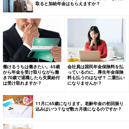
取ると加給年金はもらえますか？
働けるうちは働きたい。65歳
会社員は国民年金保険料を払
から年金を受け取りながら働
っているのに、厚生年金保険
き70歳で退職したら失業給付
料も払うのはなぜ？ 二重払い
は受け取れますか？
になりませんか？
「黄緑」さんが65歳以降は、夫の厚生年金加入記録に基
づく遺族厚生年金の金額から、「黄緑」さんの老齢厚生
11月に65歳になります。老齢年金の初回振り
込みはいつ？なぜ数カ月後になるのですか？
年金の金額を引いた差額分が遺族厚生年金として支給さ
れます。つまり、老齢基礎年金（国民年金）＋国民年金
基金（私的年金）＋（夫の遺族厚生年金－自分の老齢厚