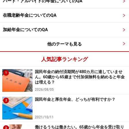
パート・アルバイトの年金についてのQA
商品や投資行動を推奨するものではありません。
投資や資産運用に関する最終的なご判断はご自身の責任において
行ってください。
在職老齢年金についてのQA
掲載情報の正確性・完全性については十分に配慮しております
が、その内容を保証するものではなく、これに基づく損失・損害
などについて当社は一切の責任を負いません。
加給年金についてのQA
最新の情報や詳細については、必ず各金融機関やサービス提供者
の公式情報をご確認ください。
他のテーマも見る
【編集部からのお知らせ】
・「家計」について、
アンケート（2026/8/31まで）
を実施
人気記事ランキング
中です！
※抽選で20名にAmazonギフト券1000円分プレゼント
国民年金の納付済期間が480カ月に達していませ
1
※謝礼付きの限定アンケートやモニター企画に参加が可能に
ん。60歳から65歳まで付加保険料を納めると年金
なります
は増える？
2026/08/05
国民年金と厚生年金、どっちが有利ですか？
2
2021/10/11
働けるうちは働きたい。65歳から年金を受け取り
3