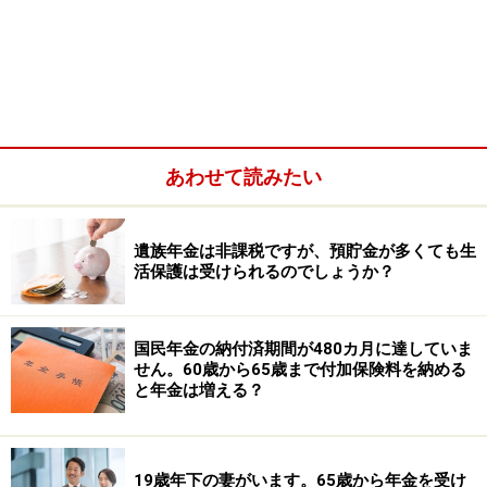
あわせて読みたい
国民年金基金は、遺族厚生年金の計算に影響しますか？
A：国民年金基金の受給額は、遺族厚生年金
遺族年金は非課税ですが、預貯金が多くても生
活保護は受けられるのでしょうか？
からマイナスされません
夫に万一のことがあり死亡した場合の遺族厚生年金につ
国民年金の納付済期間が480カ月に達していま
いて知りたいとのこと。相談者「黄緑」さんが65歳にな
せん。60歳から65歳まで付加保険料を納める
る前は、夫の老齢厚生年金（報酬比例部分）の4分の3が
と年金は増える？
遺族厚生年金としてもらえ、さらに中高齢寡婦加算が支
給されます。
19歳年下の妻がいます。65歳から年金を受け