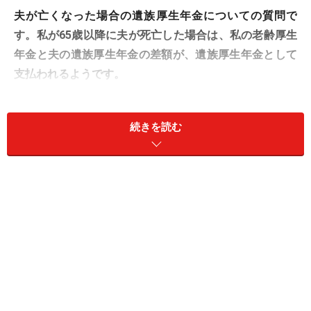
夫が亡くなった場合の遺族厚生年金についての質問で
す。私が65歳以降に夫が死亡した場合は、私の老齢厚生
年金と夫の遺族厚生年金の差額が、遺族厚生年金として
支払われるようです。
その場合、私が38歳から加入してきた「国民年金基金」
続きを読む
の受給額も遺族厚生年金よりマイナスされるのでしょう
か？ それとも国民年金＋国民年金基金＋（夫の遺族厚生
年金－自分の老齢厚生年金）が支給されるのでしょう
か？」（黄緑さん）