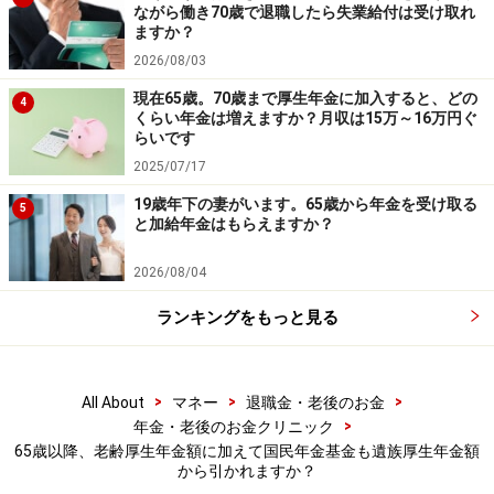
ながら働き70歳で退職したら失業給付は受け取れ
ますか？
2026/08/03
現在65歳。70歳まで厚生年金に加入すると、どの
4
くらい年金は増えますか？月収は15万～16万円ぐ
らいです
2025/07/17
19歳年下の妻がいます。65歳から年金を受け取る
5
と加給年金はもらえますか？
2026/08/04
ランキングをもっと見る
>
>
>
All About
マネー
退職金・老後のお金
>
年金・老後のお金クリニック
65歳以降、老齢厚生年金額に加えて国民年金基金も遺族厚生年金額
から引かれますか？