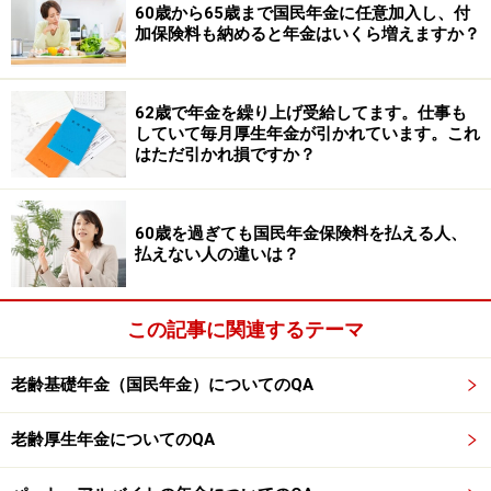
60歳から65歳まで国民年金に任意加入し、付
生年金）が支給されることになります。
加保険料も納めると年金はいくら増えますか？
遺族厚生年金の金額からマイナスされるのは、「黄緑」
さんの老齢厚生年金の金額のみとなります。国民年金基
62歳で年金を繰り上げ受給してます。仕事も
していて毎月厚生年金が引かれています。これ
金（※1）は遺族厚生年金からマイナスされません。
はただ引かれ損ですか？
※1「国民年金基金」とは、自営業者など（国民年金の第
60歳を過ぎても国民年金保険料を払える人、
1号被保険者）が加入でき、老齢基礎年金（国民年金）
払えない人の違いは？
に上乗せできる私的年金
※年金プチ相談コーナーに取り上げてほしい質問がある
この記事に関連するテーマ
人は
こちらから
応募するか、コメント欄への書き込みを
老齢基礎年金（国民年金）についてのQA
お願いします。
※記事内容は執筆時点のものです。最新の内容をご確認くださ
老齢厚生年金についてのQA
い。
本記事の内容は一般的な情報提供を目的としており、特定の金融