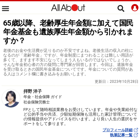
65歳以降、老齢厚生年金額に加えて国民
年金基金も遺族厚生年金額から引かれま
すか？
老後のお金や生活費が足りるのか不安ですよね。老後生活の収入の柱に
なるのが「老齢年金」ですが、年金制度にまつわることは難しい用語が
多くて、ますます不安になってしまう人もいるのではないでしょうか。
そんな年金初心者の方の疑問に専門家が回答します。今回は、遺族年金
を受け取るときの国民年金基金についてです。年金についての質問があ
る人はコメント欄に書き込みをお願いします。
更新日：
2023年10月28日
拝野 洋子
年金・社会保障 ガイド
社会保険労務士
FPとして随時相談業務をお受けしています。年金や失業給付な
ど公的手当や共済、少額短期保険も活用した家計管理について
の情報提供やアドバイスを行います。より良い人生の選択をサ
ポートをして参ります。
プロフィール詳細
執筆記事一覧