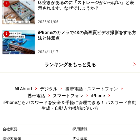
ップ。パスワードを保存したいかどうかを問う画面が表
Q.空きがあるのに「ストレージがいっぱい」と表
4
示されます。なぜでしょうか？
示されたら「はい」をタップすれば、自動で保存してく
れます。
2026/01/06
iPhoneのカメラで4Kの高画質ビデオ撮影をする方
5
法と注意点
iPhoneがパスワードを提案してくれる。画像右は、「その他
2024/11/17
のオプション」をタップした状態
ランキングをもっと見る
ユーザーがユニークで複雑なパスワードを考える必要は
ありませんし、それを手で入力したり編集したりする手
間もいりません。iPhoneが提案してくれて、自動的にデ
>
>
>
All About
デジタル
携帯電話・スマートフォン
ータを蓄積していってくれます（なお、IDの保存につい
>
>
>
携帯電話
スマートフォン
iPhone
iPhoneならパスワードを安全＆手軽に管理できる！ パスワード自動
ては、手入力を求められる場合があります）。
生成・自動入力機能の使い方
ID、パスワードを自動入力にすることも可
会社概要
採用情報
能
投資家情報
広告掲載