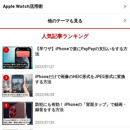
スワードを管理するためのパスワード」を暗記する必要
Apple Watch活用術
もありません。なおかつ、生体認証はユーザー以外には
クリアするのが難しい強固なセキュリティですから、安
他のテーマも見る
心です。
人気記事ランキング
【早ワザ】iPhoneで楽にPayPayの支払いをする方
1
新規でIDやパスワードを保存するのも簡単
法
「新しくアカウントを作るたびに、IDとパスワードを保
2023/07/27
存していくのは面倒だ」と思うかもしれません。しかし
iPhoneだけで画像のHEIC形式をJPEG形式に変換
2
実は、保存する手間はほとんどいらないのです。
する方法
2022/06/28
Webサイトで新しいアカウントを作成する際、パスワー
防犯にも有効！ iPhoneの「背面タップ」で録画・
ドのフォームをタップすると、iPhoneが自動的にパスワ
3
録音をする方法
ードを提案してくれます。その文字列で問題がなけれ
ば、指示にしたがって「強力なパスワードを使用」をタ
2023/07/26