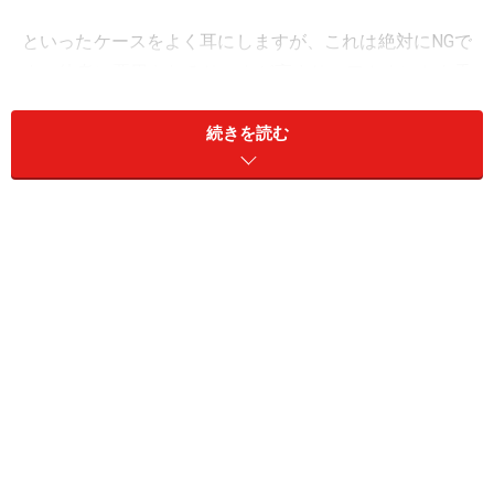
といったケースをよく耳にしますが、これは絶対にNGで
す。他者に悪用されるリスクが高まり、アカウントを乗
っ取られるなどの被害に遭うおそれがあります。
続きを読む
パスワードは「10桁以上で」「ランダムな英数字と記号
を織り交ぜて」「各サービスでユニークなものを設定す
る」のが理想と言われていますが、こうなると覚えてお
くことは難しいもの。