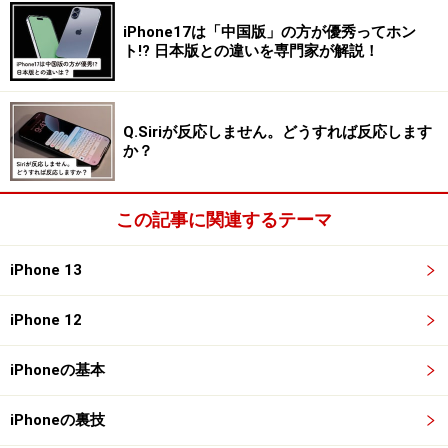
iPhone17は「中国版」の方が優秀ってホン
「設定」アプリを開いて「パスワード」を選択
ト!? 日本版との違いを専門家が解説！
3.
Q.Siriが反応しません。どうすれば反応します
生体認証をクリアすると、保存されたID（ユーザー名）
か？
とパスワードが一覧で表示される画面になります。保存
済みのIDとパスワードは、どのWebサイトで利用してい
るのかも一目瞭然です。
この記事に関連するテーマ
iPhone 13
iPhone 12
会員登録済みのWebサイトと、それに紐づくID、パスワード
を一覧で確認できる
iPhoneの基本
この方法の素晴らしいところは、ユーザーがパスワード
を覚える必要は一切ないという点です。パスワード管理
iPhoneの裏技
画面へのアクセスには生体認証を活用できるため、「パ