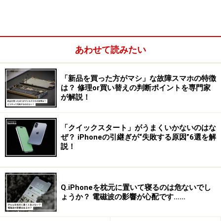
あわせて読みたい
そこでおすすめなのが、iPhoneによるパスワード管理で
す。
「新品を買った方がマシ」な故障スマホの特徴
は？ 修理or買い替えの判断ポイントを専門家
が解説！
＜目次＞
パスワードの暗記は不要！ 生体認証で管理画面を開ける
「クイックスタート」がうまくいかないのはな
新規でIDやパスワードを保存するのも簡単
ぜ？ iPhoneの引継ぎが“失敗する原因”6選を解
説！
ID、パスワードを自動入力にすることも可能
保存したパスワードはMacやiPadにも同期される
“管理しないパスワード管理”でストレスフリーに
Q.iPhoneを枕元に置いて寝るのは危ないでし
ょうか？ 電磁波の影響が心配です……