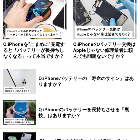
・「USB Type-C」コネクタに変更
充電などに用いるコネクタはLightningからUSB Type-Cに変
更。ケーブルを用いてAirPods Pro（第2世代）や
Q.iPhoneを“こまめに”充電す
Q.iPhoneのバッテリー交換は
Apple Watchを充電することもできるという
ると「バッテリーが長持ちし
Appleじゃない修理業者に頼
なくなる」って本当ですか？
んでも問題ないですか？
iPhone 14 Proにはない進化ポイントもいくつかあります
が、とりわけ大きく変わったのが充電などに用いるコネ
クタ部分。従来のLightningコネクタに代わり、パソコン
Q.iPhoneバッテリーの「寿命のサイン」はあ
りますか？
やAndroidスマートフォンなどで一般的な
USB Type-Cコ
ネクタ（Appleでは、USB-Cと表記）が採用
されている
のです。
Q.iPhoneのバッテリーを長持ちさせる「裏
技」はありますか？
それゆえ充電に汎用的なUSB Type-Cのケーブルが使える
ので、「Lightningケーブルがないから充電できない」と
いった問題も避けられるようになります。