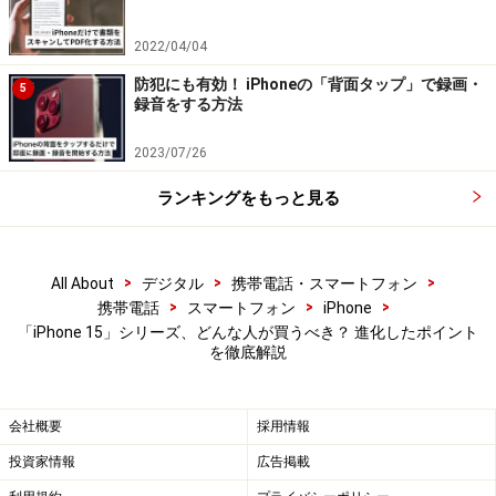
りました。
2022/04/04
防犯にも有効！ iPhoneの「背面タップ」で録画・
2つ目のポイントはチップセットで、
新開発の「A17
5
録音をする方法
Pro」が採用
されています。これは主にグラフィック処
理を高速化する「GPU」を強化しており、現実世界に近
2023/07/26
い光の表現を実現する「レイトレーシング」をハードウ
ランキングをもっと見る
エアで高速処理する仕組みを備えていることから、対応
する3Dゲームをプレイすることで、ゲーム機やゲーミン
グPCに匹敵するリアルな表現が可能になるようです。
>
>
>
All About
デジタル
携帯電話・スマートフォン
>
>
>
携帯電話
スマートフォン
iPhone
「iPhone 15」シリーズ、どんな人が買うべき？ 進化したポイント
3つ目はカメラです。iPhone 15 Pro／15 Pro Maxのカメ
を徹底解説
ラは前機種の「iPhone 14 Pro」シリーズと同様広角・超
広角・望遠の3眼構成を採用しており、広角カメラの画
会社概要
採用情報
素数は4800万画素である点も変わっていないですが、
iPhone 15 Pro Maxは
望遠カメラの倍率が光学5倍ズーム
投資家情報
広告掲載
相当
に変更されていることから、より幅広い撮影シーン