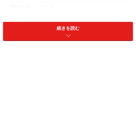
「iPhone 15」シリーズ
まずはiPhone 15／15 Plusについて説明します。
続きを読む
その内容は前機種の上位モデル「iPhone 14 Pro」に非常
に近いものとなっています。実際iPhone 15／15 Plusが
搭載しているチップセットは、
iPhone 14 Proと同じ
「A16 Bionic」を採用
しています。
また、前面のカメラもディスプレイのカメラ部分をくり
抜いたパンチホール構造に変更。
・Dynamic Island
「Dynamic Island」が取り入れられている
パンチホール部分に通知のアニメーションなどが表示さ
れる「Dynamic Island」が採用されています。