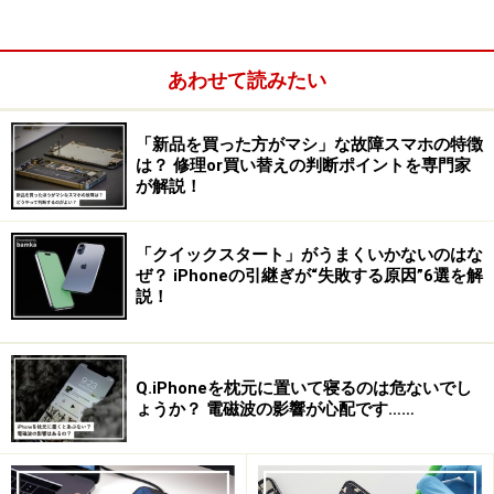
・大幅に向上するカメラ性能
あわせて読みたい
カメラは広角・超広角の2眼構成だが、広角カメラはイメー
ジセンサーの画素数が4800万画素と、スタンダードモデルと
しては大幅に向上している
「新品を買った方がマシ」な故障スマホの特徴
は？ 修理or買い替えの判断ポイントを専門家
また、背面のカメラのうち最も多く用いる広角カメラ
が解説！
も、
iPhone 14 Proと同じ4800万画素の高画素数のイメ
ージセンサー
を採用。それゆえiPhone 15／15 Plusの広
「クイックスタート」がうまくいかないのはな
角カメラは、4つの画素を1つにまとめて撮影すること
ぜ？ iPhoneの引継ぎが“失敗する原因”6選を解
で、より多くの光を取り込むことができ、
暗い場所での
説！
撮影に強くなっています
。
加えて高い画素数を生かし、光学2倍ズーム相当の望遠
Q.iPhoneを枕元に置いて寝るのは危ないでし
ょうか？ 電磁波の影響が心配です……
撮影ができる仕組みも備わっています。望遠カメラを搭
載していないiPhone 15／15 Plusでは、撮影の幅を広げ
る便利な機能といえるでしょう。