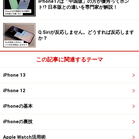
iPhone17は「中国版」の方が優秀ってホン
ト!? 日本版との違いを専門家が解説！
一方で、
手元のLightningケーブルがそのまま充電などに
は使えなくなることに注意が必要
です。
Q.Siriが反応しません。どうすれば反応します
か？
iPhone 15 Pro／15 Pro Maxの特徴
iPhone 15 Pro／15 Pro Maxは、上位モデルということも
この記事に関連するテーマ
あっていくつか変化している点があります。
iPhone 13
・ボディがチタニウム素材に
iPhone 12
「iPhone 15 Pro／15 Pro Max」は新たにチタニウム素材を採
iPhoneの基本
用することで、ボディがより強く、軽くなっている
iPhoneの裏技
大きく変化したポイントの1つは「本体そのもの」で
す。
Apple Watch活用術