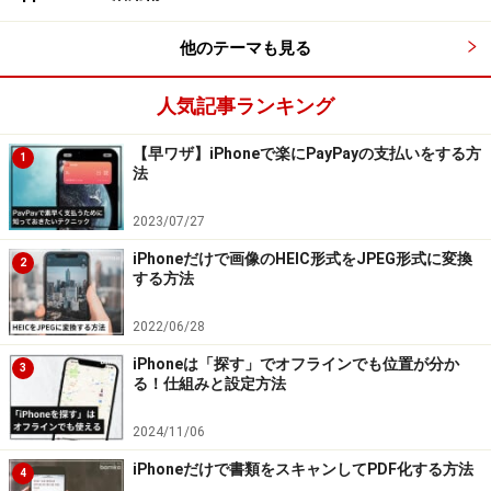
宇宙や航空産業などで用いられている
チタニウム素材
を
他のテーマも見る
採用することで、ボディの強度を高めながらもより軽量
化を実現しています。
人気記事ランキング
【早ワザ】iPhoneで楽にPayPayの支払いをする方
・左上側面のスイッチが「アクションボタン」に変更
1
法
左上側面のスイッチが「アクションボタン」に変更され、着
2023/07/27
信音のオン・オフ以外にもさまざまな機能が割り当てられる
ようになった
iPhoneだけで画像のHEIC形式をJPEG形式に変換
2
する方法
また、従来iPhoneの左側面上部に搭載されてきた着信／
2022/06/28
サイレントスイッチが、
「アクションボタン」に変化
。
iPhoneは「探す」でオフラインでも位置が分か
デフォルトの状態では着信・通知音のオン・オフのみが
3
る！仕組みと設定方法
できるように設定されていますが、これをカスタマイズ
してカメラを起動したり、ボイスメモを取ったり、ある
2024/11/06
いはショートカット機能を活用してさまざまな機能を呼
iPhoneだけで書類をスキャンしてPDF化する方法
4
び出したり……と、活用の幅を大きく広げられるようにな