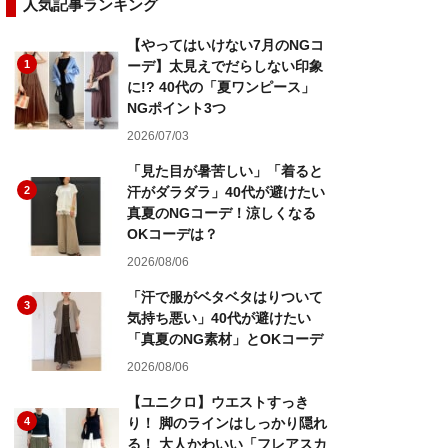
人気記事ランキング
【やってはいけない7月のNGコ
1
ーデ】太見えでだらしない印象
に!? 40代の「夏ワンピース」
NGポイント3つ
2026/07/03
「見た目が暑苦しい」「着ると
2
汗がダラダラ」40代が避けたい
真夏のNGコーデ！涼しくなる
OKコーデは？
2026/08/06
「汗で服がベタベタはりついて
3
気持ち悪い」40代が避けたい
「真夏のNG素材」とOKコーデ
2026/08/06
【ユニクロ】ウエストすっき
4
り！ 脚のラインはしっかり隠れ
る！ 大人かわいい「フレアスカ