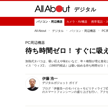
デジタル
パソコン・周辺機器
カメラ・AV機器
携帯電話・
All About
デジタル
パソコン・周辺機器
PC
PC周辺機器
待ち時間ゼロ！ すぐに吸
加熱式タバコは、吸い応えや味わいなど、年々種類が増え進化し
イス「ウィズ2」（1980円税込）は吸い始める待ち時間ゼロ！
伊藤 浩一
デジタルガジェット ガイド
ブログ「伊藤浩一のモバイル＋モビリティライフ
のスマートフォンシーンの盛り上げを行い、アクセ