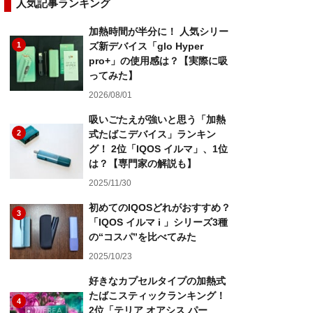
人気記事ランキング
加熱時間が半分に！ 人気シリー
1
ズ新デバイス「glo Hyper
pro+」の使用感は？【実際に吸
ってみた】
2026/08/01
吸いごたえが強いと思う「加熱
2
式たばこデバイス」ランキン
グ！ 2位「IQOS イルマ」、1位
は？【専門家の解説も】
2025/11/30
初めてのIQOSどれがおすすめ？
3
「IQOS イルマ i 」シリーズ3種
の“コスパ”を比べてみた
2025/10/23
好きなカプセルタイプの加熱式
たばこスティックランキング！
4
2位「テリア オアシス パー