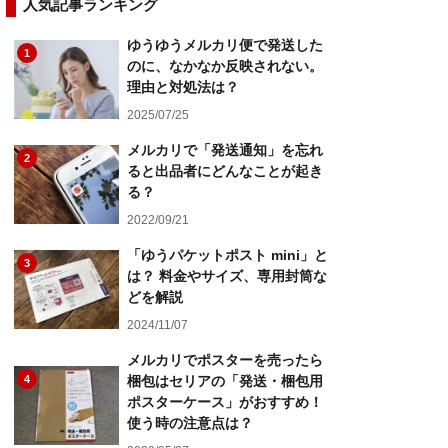
人気記事ランキング
ゆうゆうメルカリ便で発送した
1
のに、なかなか反映されない。
理由と対処法は？
2025/07/25
メルカリで「発送通知」を忘れ
2
ると出品者にどんなことが起き
る？
2022/09/21
「ゆうパケットポスト mini」と
3
は？ 料金やサイズ、専用封筒な
どを解説
2024/11/07
メルカリでポスターを売ったら
4
梱包はセリアの「発送・梱包用
ポスターケース」がおすすめ！
使う時の注意点は？