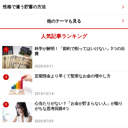
性格で違う貯蓄の方法
他のテーマも見る
人気記事ランキング
科学が解明！「節約で削ってはいけない」3つの出
1
費
2020/03/11
定期預金より早くて堅実なお金の増やし方
2
2019/12/14
心当たりがない？「お金が貯まらない人」が陥り
3
がちな思考回路4つ
2025/07/03