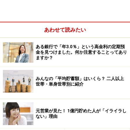
地域に住むことで、出費を抑えることができるでしょ
う。
まとめ
あわせて読みたい
「賃金が高い都道府県」と「物価が安い都道府県」の両
ある銀行で「年3.0％」という高金利の定期預
方がそろいました。
2つのランキング上位にランクイン
金を見つけました。何か注意することってあり
した都道府県は、奈良だけでした。
少なくとも現時点で
ますか？
は、奈良県に住むと、お金を貯めやすそうです。
みんなの「平均貯蓄額」はいくら？ 二人以上
コスパは住む場所によって全然違います。「コスパの良
世帯・単身世帯別に紹介
い暮らしをしたい！」と願う方は、まずは、コスパの良
い「場所探し」をしてみてはいかがでしょうか。
元営業が見た！ 1億円貯めた人が「イライラし
【参考文献】
ない」理由
（1）調査：厚生労働省, 2023, “令和4年賃金構造基本統
計調査 結果の概況”