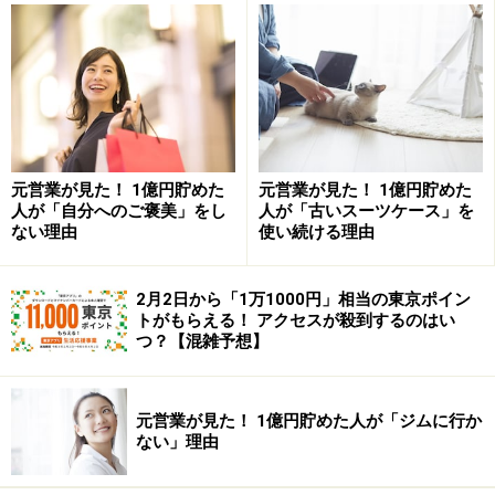
（2）調査：総務省, 2023, “消費者物価地域差指数―小売
物価統計調査（構造編）2022年（令和4年）結果―”
※記事内容は執筆時点のものです。最新の内容をご確認くださ
い。
本記事の内容は一般的な情報提供を目的としており、特定の金融
元営業が見た！ 1億円貯めた
元営業が見た！ 1億円貯めた
商品や投資行動を推奨するものではありません。
人が「自分へのご褒美」をし
人が「古いスーツケース」を
投資や資産運用に関する最終的なご判断はご自身の責任において
ない理由
使い続ける理由
行ってください。
掲載情報の正確性・完全性については十分に配慮しております
が、その内容を保証するものではなく、これに基づく損失・損害
などについて当社は一切の責任を負いません。
2月2日から「1万1000円」相当の東京ポイン
最新の情報や詳細については、必ず各金融機関やサービス提供者
トがもらえる！ アクセスが殺到するのはい
の公式情報をご確認ください。
つ？【混雑予想】
【編集部からのお知らせ】
・「家計」について、
アンケート（2026/8/31まで）
を実施
元営業が見た！ 1億円貯めた人が「ジムに行か
中です！
ない」理由
※抽選で20名にAmazonギフト券1000円分プレゼント
※謝礼付きの限定アンケートやモニター企画に参加が可能に