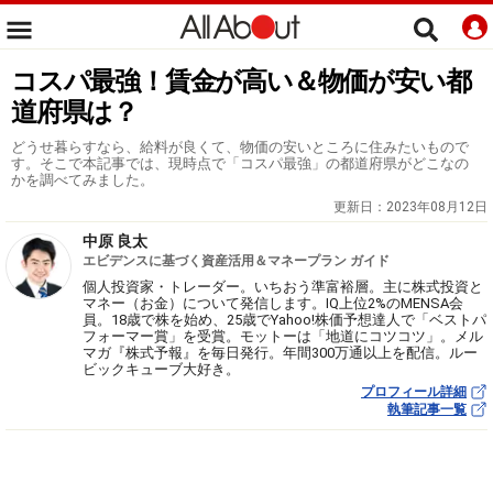
コスパ最強！賃金が高い＆物価が安い都
道府県は？
どうせ暮らすなら、給料が良くて、物価の安いところに住みたいもので
す。そこで本記事では、現時点で「コスパ最強」の都道府県がどこなの
かを調べてみました。
更新日：
2023年08月12日
中原 良太
エビデンスに基づく資産活用＆マネープラン ガイド
個人投資家・トレーダー。いちおう準富裕層。主に株式投資と
マネー（お金）について発信します。IQ上位2%のMENSA会
員。18歳で株を始め、25歳でYahoo!株価予想達人で「ベストパ
フォーマー賞」を受賞。モットーは「地道にコツコツ」。メル
マガ『株式予報』を毎日発行。年間300万通以上を配信。ルー
ビックキューブ大好き。
プロフィール詳細
執筆記事一覧