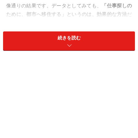
像通りの結果です。データとしてみても、
「仕事探しの
ために、都市へ移住する」というのは、効果的な方法
だ
といえるでしょう。
続きを読む
日本で物価の安い都道府県TOP10
次に、日本で物価の安い都道府県を調べました。総務省
の調査（2）によると、日本で物価の安い都道府県は、
画像の通りでした。
消費者物価地域差指数（総合） 指数100が全国平均
このグラフを見ると、今度は都市部以外の地域で物価が
安いことが分かります。最も物価が安いのは宮崎で、次
いで群馬、鹿児島となっています。これらの物価が安い