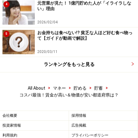
元営業が見た！ 1億円貯めた人が「イライラしな
4
い」理由
2026/02/04
お金持ちは食べない!? 貧乏な人ほど好む食べ物っ
5
て【ガイドが動画で解説】
2020/03/11
ランキングをもっと見る
>
>
>
>
All About
マネー
貯める
貯蓄
コスパ最強！賃金が高い＆物価が安い都道府県は？
会社概要
採用情報
投資家情報
広告掲載
利用規約
プライバシーポリシー