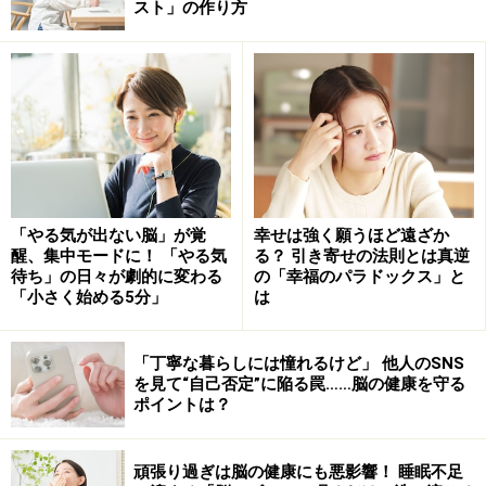
スト」の作り方
思い込みによるミスを減らす方法は「しく
みを意識して注意する」こと
ヒントは、「
プライミング効果とは
」の中で紹介した、
いわゆる「ひっかけ遊び」の中にあります。「10回続け
て『ピザ』と言ってみて」という指示に従った後、腕の
「やる気が出ない脳」が覚
幸せは強く願うほど遠ざか
関節を指して「ここは？」とたずねられると、うっかり
醒、集中モードに！ 「やる気
る？ 引き寄せの法則とは真逆
ひっかかって「ヒザ（膝）」と答えてしまうものです。
待ち」の日々が劇的に変わる
の「幸福のパラドックス」と
「小さく始める5分」
は
何も考えずにやると、たいていの人がひっかかります。
しかし、「これは何か罠かもしれない。注意しよう」と
「丁寧な暮らしには憧れるけど」 他人のSNS
を見て“自己否定”に陥る罠……脳の健康を守る
思いながらやると、冷静に判断して「ヒジ（肘）でし
ポイントは？
ょ」と正しく答えられるのです。
頑張り過ぎは脳の健康にも悪影響！ 睡眠不足
つまり、「間違えないように気をつけよう」と意識し