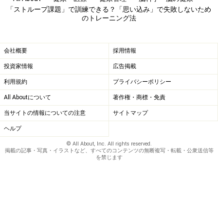
（現在はテネシー州バンダービルト大学の一部）で博士
「ストループ課題」で訓練できる？「思い込み」で失敗しないため
のトレーニング法
号取得のためにまとめた論文の中で、文字の意味と文字
の色のように同時に目にする2つの情報が干渉しあう現
象について論じました。そして後に、この現象がもたら
会社概要
採用情報
す影響は「ストループ効果」、それを実証するために用
投資家情報
広告掲載
いられたものは「ストループ課題」と呼ばれるようにな
利用規約
プライバシーポリシー
りました。
All Aboutについて
著作権・商標・免責
当サイトの情報についての注意
サイトマップ
「ストループ課題」は、心理学の教科書などにもよく載
ヘルプ
っていますし、最近はテレビ番組などでも取り上げられ
© All About, Inc. All rights reserved.
ていますので、見たことがあるという方もいらっしゃる
掲載の記事・写真・イラストなど、すべてのコンテンツの無断複写・転載・公衆送信等
を禁じます
でしょう。言うまでもなくオリジナル版は英語ですが、
それを日本語にアレンジした一例を、下図に挙げます。