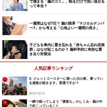
で溜まる「脳のゴミ」、眠るだけで洗い流せる
て、注意を集中すると、プライミングによる「思い込
って本当？
み」が回避できるのです。
一週間はなぜ7日？ 脳の限界「マジカルナンバ
ー7」から考える「心地よい一週間の長さ」
注意力や集中力を生み出すのは前頭前野の
役割
子どもを車内に置き忘れる「赤ちゃん忘れ症候
注意力や集中力を生み出すのは、脳の中で「前頭前野」
群」はなぜ起こるのか？ 脳科学的に有効な置
き去り対策法
という場所です。
人気記事ランキング
前頭前野は、思考、判断、理性（本能的欲求のコントロ
ール）を担っています（「
クイズが得意なら「賢い」の
Q. ジェットコースターに乗った日の夜、乗ってい
1
か？人間らしさと前頭前野のはたらき
」「
優しい、短
る感覚が続きます。普通ですか？
気、ワガママ…性格の違いは脳の前頭眼窩野の違い
」）
2023/10/12
が、注意力や集中力を生み出すのにも必要です。悩み事
一瞬で眠ってしまう「寝落ち」のしくみ・脳の中
があったり、疲れていると、前頭前野がうまく働かなく
2
で起こっていること