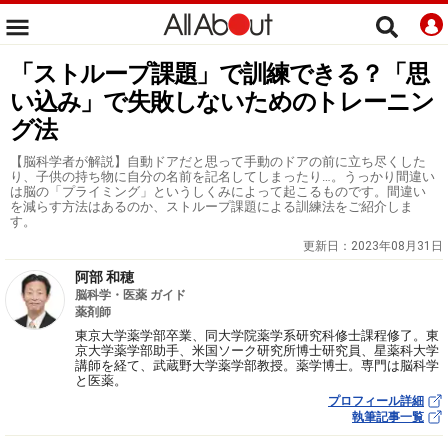
「ストループ課題」で訓練できる？「思
い込み」で失敗しないためのトレーニン
グ法
【脳科学者が解説】自動ドアだと思って手動のドアの前に立ち尽くした
り、子供の持ち物に自分の名前を記名してしまったり…。うっかり間違い
は脳の「プライミング」というしくみによって起こるものです。間違い
を減らす方法はあるのか、ストループ課題による訓練法をご紹介しま
す。
更新日：
2023年08月31日
阿部 和穂
脳科学・医薬 ガイド
薬剤師
東京大学薬学部卒業、同大学院薬学系研究科修士課程修了。東
京大学薬学部助手、米国ソーク研究所博士研究員、星薬科大学
講師を経て、武蔵野大学薬学部教授。薬学博士。専門は脳科学
と医薬。
プロフィール詳細
執筆記事一覧