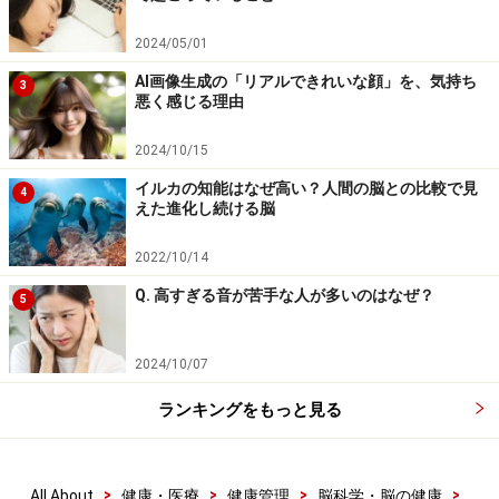
なり、そういうときは注意散漫になって多くの失敗をや
りがちになるのも、前頭前野が注意力や集中力を発揮す
2024/05/01
るのに大切であることを物語っています。
AI画像生成の「リアルできれいな顔」を、気持ち
3
悪く感じる理由
通常プライミングは無意識のうちにできますから、「思
2024/10/15
い込み」が激しくてなかなか癖がなおらないという方も
イルカの知能はなぜ高い？人間の脳との比較で見
多いことでしょう。プライミングによる「思い込み」に
4
えた進化し続ける脳
ひっかからないようになるためには、日頃から前頭前野
をしっかり働かせられるようにしておくことが大切です
2022/10/14
が、実はそれには、あるゲームが有効です。
Q. 高すぎる音が苦手な人が多いのはなぜ？
5
2024/10/07
ストループ課題とは……ストループ効果を実
証する
ランキングをもっと見る
アメリカの心理学者ジョン・リドリー・ストループは、
1930年代初めごろに、ジョージ・ピーボディ教育大学
>
>
>
>
All About
健康・医療
健康管理
脳科学・脳の健康