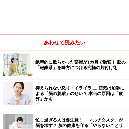
場合は、かえってこのしくみが邪魔をします。いわゆる
「思い込み」や「勘違い」となるのです。
あわせて読みたい
絶望的に散らかった部屋が1カ月で激変！ 脳の
「報酬系」を味方につける究極の片付け術
抑えられない怒り・イライラ……短気は加齢に
よる「脳の萎縮」のせい？ 本当の原因は「疲
弊」かも
些細なミスかもしれませんが、ちょっと恥ずかしいです
し、できればしたくはないですよね。防ぐにはどうすれ
忙し過ぎる人は要注意！ 「マルチタスク」が
ばいいでしょうか。
脳を壊す？ 脳の健康を守る「やらないことリ