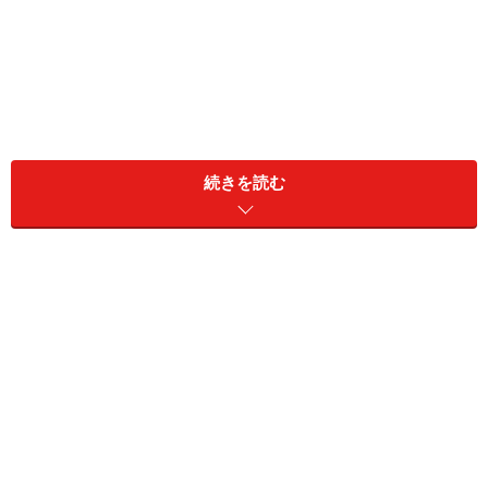
スマホを操作した後に、タッチ入力ができないタイ
プのパソコン画面を指でなぞってしまった
続きを読む
子供の持ち物に記名するときに、間違って親である
自分の名前を書いてしまった
「
Q. テストやメールでの書き間違い、見直しても気づき
にくいのはなぜでしょうか？
」で回答しましたが、こう
した日常的なミスには、「プライミング」という無意識
の記憶のしくみが関係しています。私たちは、体験した
ことを常に無意識のうちに覚え、次に起こることの予測
をたてようとします。予測が当たれば、物事に素早く対
応できるように役立ちますが、予測と違うことが生じた