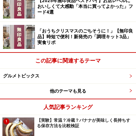
【2025年無印良品ベストバイ】お店レベルに
いの方だったのが、さもありなんですね。
おいしくて大感動「本当に買ってよかった」フ
ード4選
第1位：タカノフーズ
「おうちクリスマスのごちそうに！」【無印良
品】時短で便利！新発売の「調理キット3品」
「タカノフーズといわれても？」ではありませんか？ で
実食リポ
も、
「おかめ納豆」
のメーカーだとご説明すれば、わか
っていただけるはず。納豆だけでなく、豆腐もスーパー
この記事に関連するテーマ
でよく見かけます。
グルメトピックス
人気のブランドは、まずは「
北海道小粒納豆
」。
他のテーマも見る
「国産で安心、中粒より小粒派、安い（20代・女性）」
人気記事ランキング
「手頃な値段。子どもが小粒が好き。量がちょうどいい
（40代・女性）」「北海道産の大豆がおいしいです（40
【実験】常温？冷蔵？バナナが美味しく長持ちす
1
代・女性）」
る保存方法を比較検証