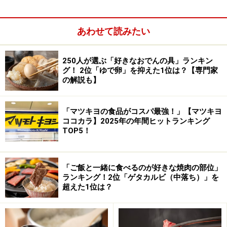
みんな、タレが大好き！ たしかに、卵かけごはん風にな
るものや、梅風味、麹（こうじ）、バター醤油まであり
あわせて読みたい
ます。
250人が選ぶ「好きなおでんの具」ランキン
グ！ 2位「ゆで卵」を抑えた1位は？【専門家
「手を汚さずにタレを入れられる（40代・女性）」「タ
の解説も】
レがかけやすい（30代・女性）」「パキッとフタを割る
と手も汚れずに簡単にタレがかけられるから（20代・女
「マツキヨの食品がコスパ最強！」【マツキヨ
性）」「タレが手につかないから（30代・女性）」「タ
ココカラ】2025年の年間ヒットランキング
レをかける時に袋を切る面倒さがないため（30代・女
TOP5！
性）」
「ご飯と一緒に食べるのが好きな焼肉の部位」
そう、「金のつぶ」といえば、タレが袋ではなく、容器
ランキング！2位「ゲタカルビ（中落ち）」を
をパキッと割って入れる方式。あれは……画期的ですよ
超えた1位は？
ね。