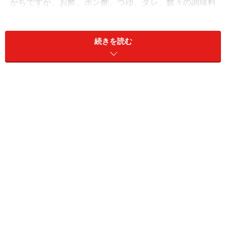
がちですが、お酢、ポン酢、つゆ、タレ、数々の調味料
のほかに、納豆も作っています。
続きを読む
ミツカンのなかでの人気ブランドは
「金のつぶ」
でし
た。ウェブサイトを見てみると、びっくりするくらいた
くさんのラインナップがありました。タレや調味料の会
社だけあって、いろいろな種類のタレを楽しめそうで
す。
「タレがおいしい（60代・男性）」「タレが好きになっ
たため（40代・男性）」「だしの味と風味がよく効いて
いて、たくさん泡立つから（10代・男性）」「タレの味
がとっても好みだからです（50代・女性）」「タレの味
が気に入っているから（50代・女性）」「タレによって
味わいがかわり、飽きずに食べられるから（30代・女
性）」