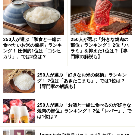
そして、アンケートには、「金のつぶ」とだけ書かれて
いることが多かったのですが、商品名が正確に書かれて
いるものが「
におわなっとう
」でした。
「においがあまりしないから（50代・女性）」「納豆独
250人が選ぶ「和食と一緒に
250人が選ぶ「好きな焼肉の
特のにおいが少ないからです（30代・女性）」「納豆自
食べたいお米の銘柄」ランキ
部位」ランキング！ 2位「ハ
ング！ 圧倒的1位は「コシヒ
ラミ」を抑えた1位は？【専
体食べられなかったが、におわないものを食べて、初め
カリ」、では2位は？
門家の解説も】
て食べることができたのがこちらのメーカーだから（40
代・女性）」「納豆のにおいがきつくないので、食べや
250人が選ぶ「好きなお米の銘柄」ランキン
すいから（50代・女性）」「すべての納豆を試したわけ
グ！ 2位は「あきたこまち」、では1位は？
ではないですが、元々食べられなかったんですが、健康
【専門家の解説も】
のために食べたいと思い食べられる納豆を探した結果、
これに行きつきました（30代・女性）」
250人が選ぶ「お酒と一緒に食べるのが好きな
焼肉の部位」ランキング！ 2位「レバー」、で
は1位は？
ほかにも「におわなっとう」をお選びいただいた方はた
くさんいらっしゃって、そのほとんどが関西圏にお住ま