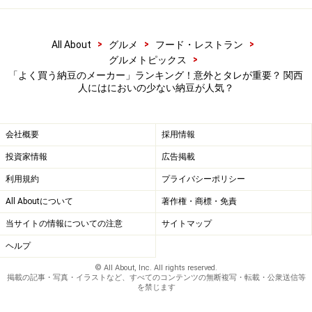
「粒が細くておいしいから（20代・男性）」「程よいサ
>
>
>
All About
グルメ
フード・レストラン
イズの粒感で食べやすく、タレもおいしく飽きがなこな
>
グルメトピックス
いから（20代・女性）」
「よく買う納豆のメーカー」ランキング！意外とタレが重要？ 関西
人にはにおいの少ない納豆が人気？
という味のコメントもあったのですが、圧倒的だったの
が、下記のようなコメントです。
会社概要
採用情報
投資家情報
広告掲載
「夫が昔から食べていて、なじみのある納豆なので購入
利用規約
プライバシーポリシー
しています（40代・女性）」「普段行く店で売っている
All Aboutについて
著作権・商標・免責
納豆が、その商品なため（30代・男性）」「安いし、ど
当サイトの情報についての注意
サイトマップ
このスーパーでも売っているので、食べ慣れている（30
代・女性）」「昔から買っているので（30代・女性）」
ヘルプ
© All About, Inc. All rights reserved.
掲載の記事・写真・イラストなど、すべてのコンテンツの無断複写・転載・公衆送信等
とにかく、手に入りやすいからずっと買っている、とい
を禁じます
う種類のコメント。強く意識されるわけでもなく、日常