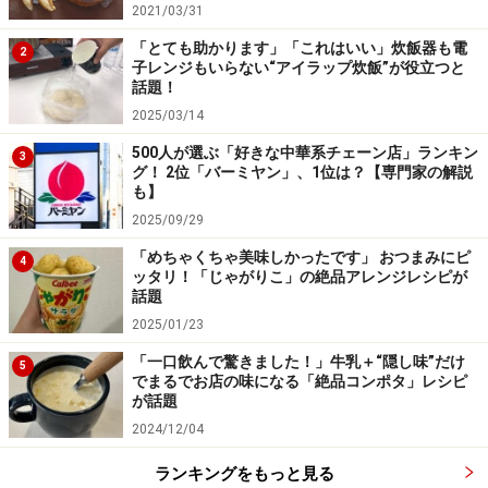
2021/03/31
そして、「
極小粒カップ3
」。
「とても助かります」「これはいい」炊飯器も電
2
子レンジもいらない“アイラップ炊飯”が役立つと
「紙コップタイプで混ぜやすい（50代・女性）」
話題！
2025/03/14
これは、言わずもがなの、カップ型少量3連のあれで
500人が選ぶ「好きな中華系チェーン店」ランキン
3
す。ホテルの朝食の納豆サイズ。一人しか納豆を食べな
グ！ 2位「バーミヤン」、1位は？【専門家の解説
も】
い家庭にも最適。
2025/09/29
「めちゃくちゃ美味しかったです」 おつまみにピ
「『まろやか昆布だし』がおいしいから（30代・男
4
ッタリ！「じゃがりこ」の絶品アレンジレシピが
性）」「付属の昆布だしがおいしく、食べやすいため
話題
（30代・男性）」
2025/01/23
「一口飲んで驚きました！」牛乳＋“隠し味”だけ
5
でまるでお店の味になる「絶品コンポタ」レシピ
そして、意外にもタレに言及している方々も。納豆のタ
が話題
レって選択のとても重要な項目なんですね。
2024/12/04
ランキングをもっと見る
そして最大派閥は「
極小粒
」！