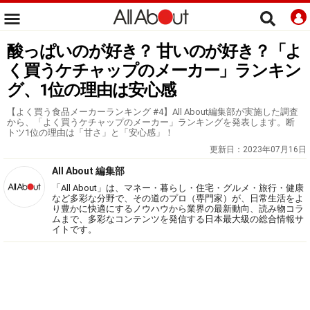
酸っぱいのが好き？ 甘いのが好き？「よ
く買うケチャップのメーカー」ランキン
グ、1位の理由は安心感
【よく買う食品メーカーランキング #4】All About編集部が実施した調査
から、「よく買うケチャップのメーカー」ランキングを発表します。断
トツ1位の理由は「甘さ」と「安心感」！
更新日：
2023年07月16日
All About 編集部
「All About」は、マネー・暮らし・住宅・グルメ・旅行・健康
など多彩な分野で、その道のプロ（専門家）が、日常生活をよ
り豊かに快適にするノウハウから業界の最新動向、読み物コラ
ムまで、多彩なコンテンツを発信する日本最大級の総合情報サ
イトです。