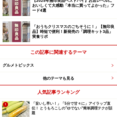
【2025年無印良品ベストバイ】お店レベルに
おいしくて大感動「本当に買ってよかった」フ
販売をしているものだそうです。
ード4選
さあ、そして1位は？
「おうちクリスマスのごちそうに！」【無印良
品】時短で便利！新発売の「調理キット3品」
実食リポ
第1位：カゴメ
この記事に関連するテーマ
1位は
「カゴメ」
、こちらも納得でしょうか。まずは、
デルモンテと同じように、味に関するコメントをどう
グルメトピックス
ぞ。
他のテーマも見る
「酸っぱすぎない日本人向けの食べやすいケチャップ
で、取り扱っているスーパーが多いから（30代・女
人気記事ランキング
性）」「酸味がちょうどよくおいしいから（40代・女
「旨いし早い！」「5分で甘々に」アイラップ直
1
性）」「昔から使っているものでトマト味が他のものよ
伝！ とうもろこしの“ゆでない”簡単調理テクが話
り少ないから（10代・女性）」「トマトの酸味と甘さが
題