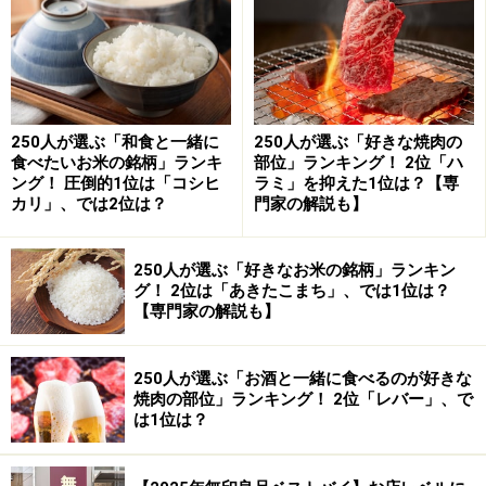
「酸味と甘みのバランスが自分好みだからです（40代・
女性）」「酸っぱさと甘さがほどよい（60代・男性）」
「トマトの風味や酸味がほどよいため（50代・無回
250人が選ぶ「和食と一緒に
250人が選ぶ「好きな焼肉の
答）」「トマト感が強くて好き（20代・女性）」「酸味
食べたいお米の銘柄」ランキ
部位」ランキング！ 2位「ハ
が強めで生のトマトを食べている感じがするからです
ング！ 圧倒的1位は「コシヒ
ラミ」を抑えた1位は？【専
カリ」、では2位は？
門家の解説も】
（20代・女性）」
250人が選ぶ「好きなお米の銘柄」ランキン
酸味に関するコメントも多くありました。印象として
グ！ 2位は「あきたこまち」、では1位は？
は、「酸っぱめのケチャップ」といったところでしょう
【専門家の解説も】
か。
250人が選ぶ「お酒と一緒に食べるのが好きな
ちなみに、直輸入をされているものもあるかもしれませ
焼肉の部位」ランキング！ 2位「レバー」、で
は1位は？
んが、スーパーなどにおいてある「デルモンテ」のケチ
ャップのほとんどは、お醤油などのメーカーの
キッコー
マン
がアメリカのデルモンテ社と技術提携して、製造と