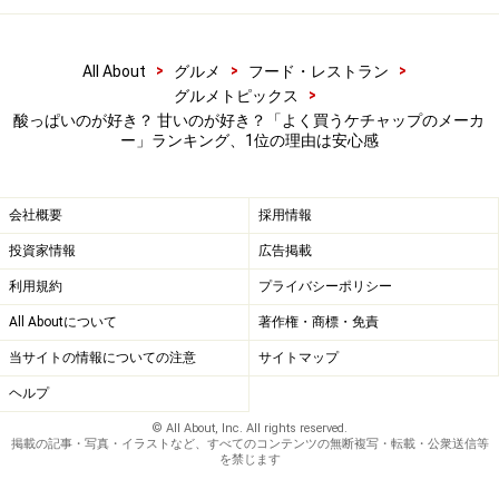
「よく見るメーカーで安心できるから。味もおいしい
（30代・女性）」「カゴメさんは野菜ジュースとかを作
>
>
>
All About
グルメ
フード・レストラン
っているから、なんとなくトマト商品に強いイメージが
>
グルメトピックス
あって安心（30代・女性）」「安心できる日本のメーカ
酸っぱいのが好き？ 甘いのが好き？「よく買うケチャップのメーカ
ーだから（30代・女性）」「他のメーカーよりも信頼性
ー」ランキング、1位の理由は安心感
が高い（70代・男性）」「価格が手ごろなのと社名で安
心（50代・女性）」
会社概要
採用情報
投資家情報
広告掲載
さらにもうひとつ、カゴメに特徴的だったのは、「昔か
利用規約
プライバシーポリシー
ら使ってるから」というコメントがたくさんあったこ
All Aboutについて
著作権・商標・免責
と。
当サイトの情報についての注意
サイトマップ
「幼い頃からなじみのある定番だから（40代・女性）」
ヘルプ
「夫婦ともに子ども時代から慣れ親しんでいるケチャッ
© All About, Inc. All rights reserved.
掲載の記事・写真・イラストなど、すべてのコンテンツの無断複写・転載・公衆送信等
プなので（40代・女性）」「実家でもこのケチャップだ
を禁じます
ったから（20代・女性）」「昔からあるから（40代・女