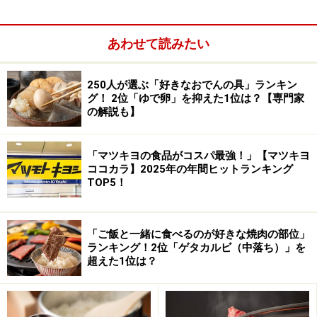
深みがあるから（20代・男性）」「味が濃くておいしい
（20代・男性）」「トマトの旨味を感じられるから（20
あわせて読みたい
代・男性）」
250人が選ぶ「好きなおでんの具」ランキン
グ！ 2位「ゆで卵」を抑えた1位は？【専門家
の解説も】
「マツキヨの食品がコスパ最強！」【マツキヨ
ココカラ】2025年の年間ヒットランキング
TOP5！
「ご飯と一緒に食べるのが好きな焼肉の部位」
ランキング！2位「ゲタカルビ（中落ち）」を
超えた1位は？
味が濃いというコメント多数。さらには……。