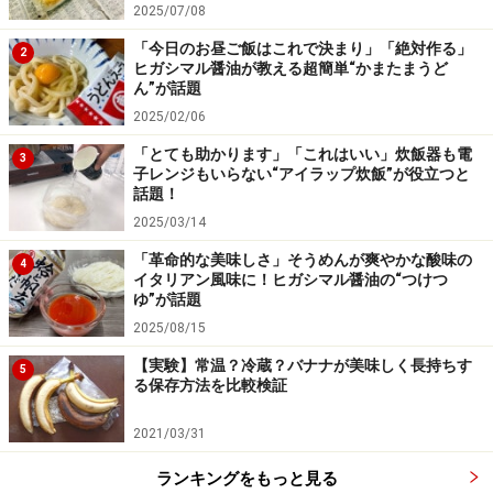
一番際立っていておいしい（20代・女性）」「甘くてお
2025/07/08
いしい（30代・女性）」「甘くて自分の口にあっている
「今日のお昼ご飯はこれで決まり」「絶対作る」
2
ヒガシマル醤油が教える超簡単“かまたまうど
ので（30代・女性）」「甘さと酸味のバランスが好みだ
ん”が話題
から（30代・女性）」「カゴメが一番おいしかった（30
2025/02/06
代・女性）」「酸っぱくないから（30代・女性）」「ト
「とても助かります」「これはいい」炊飯器も電
3
マトの酸味を残しつつ、甘さがあるから。テクスチャも
子レンジもいらない“アイラップ炊飯”が役立つと
話題！
シャバシャバ過ぎず、こってりし過ぎずで料理に使いや
2025/03/14
すいから（40代・女性）」
「革命的な美味しさ」そうめんが爽やかな酸味の
4
イタリアン風味に！ヒガシマル醤油の“つけつ
どうやら、カゴメのケチャップは甘さが印象に残るケチ
ゆ”が話題
ャップのようです。もうこれは本当に味の好みでチョイ
2025/08/15
スされていますね。
【実験】常温？冷蔵？バナナが美味しく長持ちす
5
る保存方法を比較検証
そして、「安心感」に関するコメントもたくさんありま
2021/03/31
した。
ランキングをもっと見る