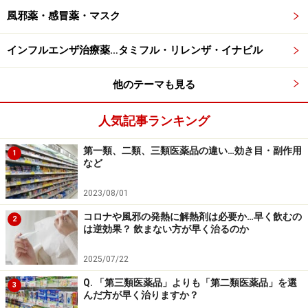
風邪薬・感冒薬・マスク
インフルエンザ治療薬…タミフル・リレンザ・イナビル
他のテーマも見る
人気記事ランキング
第一類、二類、三類医薬品の違い…効き目・副作用
1
など
2023/08/01
コロナや風邪の発熱に解熱剤は必要か…早く飲むの
2
は逆効果？ 飲まない方が早く治るのか
2025/07/22
Q. 「第三類医薬品」よりも「第二類医薬品」を選
3
んだ方が早く治りますか？