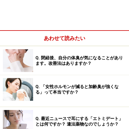
あわせて読みたい
A. 湿布も、副作用をともなう「薬」。 必ず
用法用量を守って使用を
Q. 閉経後、自分の体臭が気になることがあり
薬には、病気の治療に役立つ「主作用」以外に、必ず
ます。改善法はありますか？
「副作用」があります。使用が認められている薬には、
主作用が十分に現れ、副作用は最小限にとどめられる範
囲で、「用法用量」が定められています。
Q. 「女性ホルモンが減ると加齢臭が強くな
る」って本当ですか？
用法用量を超えて使用すると、期待する効果が増すどこ
ろか、副作用ばかりが強く現れてしまうこともありま
す。飲み薬・貼り薬など、薬の形態が違っても、この原
Q. 最近ニュースで耳にする「エトミデート」
則は同じです。湿布の場合も、皮膚から有効成分が吸収
とは何ですか？ 違法薬物なのでしょうか？