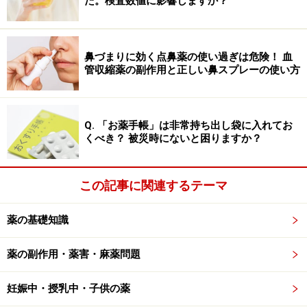
た。検査数値に影響しますか？
を弱めることもできます。決められた枚数内で貼った場
合でも、自分には効果が強すぎると感じたら、適宜調整
できることも覚えておくとよいでしょう。
鼻づまりに効く点鼻薬の使い過ぎは危険！ 血
管収縮薬の副作用と正しい鼻スプレーの使い方
※記事内容は執筆時点のものです。最新の内容をご確認くださ
い。
※当サイトにおける医師・医療従事者等による情報の提供は、診
断・治療行為ではありません。診断・治療を必要とする方は、適
Q. 「お薬手帳」は非常持ち出し袋に入れてお
切な医療機関での受診をおすすめいたします。記事内容は執筆者
くべき？ 被災時にないと困りますか？
個人の見解によるものであり、全ての方への有効性を保証するも
のではありません。当サイトで提供する情報に基づいて被ったい
かなる損害についても、当社、各ガイド、その他当社と契約した
情報提供者は一切の責任を負いかねます。
この記事に関連するテーマ
免責事項
薬の基礎知識
薬の副作用・薬害・麻薬問題
妊娠中・授乳中・子供の薬