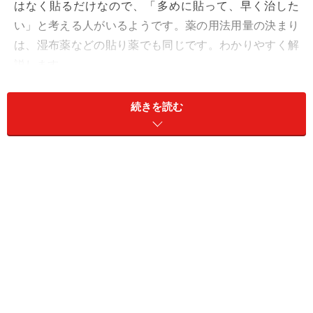
はなく貼るだけなので、「多めに貼って、早く治した
い」と考える人がいるようです。薬の用法用量の決まり
は、湿布薬などの貼り薬でも同じです。わかりやすく解
説します。
Q. 「湿布薬のパッケージを見ると、1日の使用限度枚数
続きを読む
が書かれていました。多く貼れば貼るほど効果があるの
ではないですか？ 限度枚数以上に貼るのは危険なのでし
ょうか？」