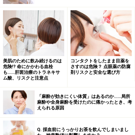
されて体に作用するため、貼り過ぎによって胃腸障害や
肺炎などが引き起こされるリスクもあります。
湿布薬は飲み薬と異なり、
一度にたくさんまとめて処方されることが多い
痛みなどの不快症状に対して、自分で簡単に貼れる
飲み薬のような「毎食後1錠ずつ」といった時間や
美肌のために飲み続けるのは
コンタクトをしたまま目薬を
量の指示がなく、あいまい
危険!? 命にかかわる血栓
さすのは危険？ 点眼薬の防腐
も……肝斑治療のトラネキサ
剤リスクと安全な選び方
病院で処方されたもの以外でも、市販品を併用しや
ム酸、リスクと注意点
すい
「麻酔が効きにくい体質」はあるのか……局所
等の理由で、過量使用されがちです。これは飲み薬と同
麻酔や全身麻酔を受けたのに痛かったとき、考
様、「オーバードーズ」です。
えられる原因
湿布薬でも用法用量はきちんと守ってください。なお、
Q. 採血前にうっかりお茶を飲んでしまいまし
貼った後に不調を感じたときは、すぐに剥がせば、効果