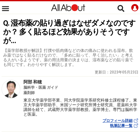
Q. 湿布薬の貼り過ぎはなぜダメなのです
か？ 多く貼るほど効果がありそうです
が…
【薬学部教授が解説】打撲や筋肉痛などの体の痛みに使われる湿布。飲
み薬ではなく貼るだけなので、「多めに貼って、早く治したい」と考え
る人がいるようです。薬の用法用量の決まりは、湿布薬などの貼り薬で
も同じです。わかりやすく解説します。
更新日：
2023年05月23日
阿部 和穂
脳科学・医薬 ガイド
薬剤師
東京大学薬学部卒業、同大学院薬学系研究科修士課程修了。東
京大学薬学部助手、米国ソーク研究所博士研究員、星薬科大学
講師を経て、武蔵野大学薬学部教授。薬学博士。専門は脳科学
と医薬。
プロフィール詳細
執筆記事一覧