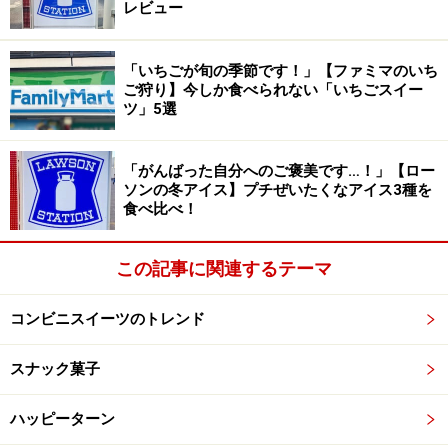
レビュー
「いちごが旬の季節です！」【ファミマのいち
いちごの果肉がゴロゴロっと入ってて、満足感が高い！
ご狩り】今しか食べられない「いちごスイー
ツ」5選
いちごソースには、いちごの果肉がゴロゴロと入ってい
ます。とろりとした粘度があるのでスコーンにのせて食
べやすく、ジャムよりもソースの方がいちごの存在感を
「がんばった自分へのご褒美です…！」【ロー
ソンの冬アイス】プチぜいたくなアイス3種を
存分に味わえると思いました。
食べ比べ！
いろいろな食べ方が楽しめるのが魅力！
この記事に関連するテーマ
コンビニスイーツのトレンド
チーズクリームといちごソースのバランスも◎
スナック菓子
自宅でジャムとクロテッドクリームを用意するのはちょ
っと面倒なので、これ1個で完結しているのはうれしい
ハッピーターン
ですね。最初はスコーンだけ味わって、そのあとクリー