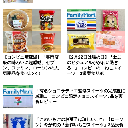
軽くなめらかな口どけ。チーズの酸味はおだやかで、甘
みとミルク感があって生クリームのよう。量もしっかり
あるので、たっぷりとスコーンにのせて味わえます。
【コンビニ麻辣湯】「専門店
【2月22日は猫の日】「ねこ
級の味わいに超感動」セブ
のビジュアルがかわい過ぎ
ン、ファミマ、ローソンの人
る…」コンビニの「ねこスイ
気商品を食べ比べ！
ーツ」3選実食リポ
「有名ショコラティエ監修スイーツの完成度に
感動…」コンビニ限定チョコスイーツ3品を実
食レビュー
果肉感たっぷりのいちごソースがぜいた
「このいちごのお菓子は珍しい…!?」【ローソ
く！
ン】今が旬の「新作いちごスイーツ」3品実食