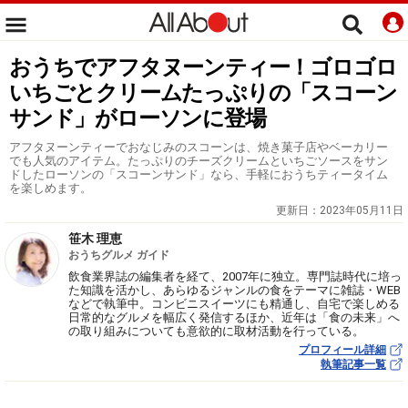
おうちでアフタヌーンティー！ゴロゴロ
いちごとクリームたっぷりの「スコーン
サンド」がローソンに登場
アフタヌーンティーでおなじみのスコーンは、焼き菓子店やベーカリー
でも人気のアイテム。たっぷりのチーズクリームといちごソースをサン
ドしたローソンの「スコーンサンド」なら、手軽におうちティータイム
を楽しめます。
更新日：
2023年05月11日
笹木 理恵
おうちグルメ ガイド
飲食業界誌の編集者を経て、2007年に独立。専門誌時代に培っ
た知識を活かし、あらゆるジャンルの食をテーマに雑誌・WEB
などで執筆中。コンビニスイーツにも精通し、自宅で楽しめる
日常的なグルメを幅広く発信するほか、近年は「食の未来」へ
の取り組みについても意欲的に取材活動を行っている。
プロフィール詳細
執筆記事一覧