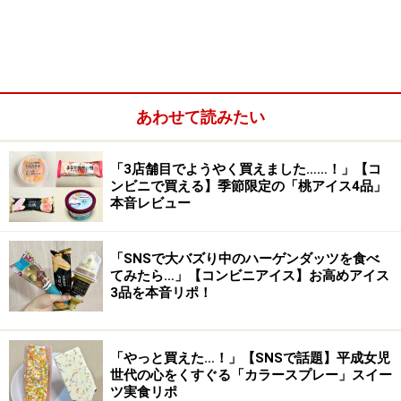
しっとりと塩気のきいたスコーン
あわせて読みたい
スコーンにありがちなパサパサ感はなし！
スコーンはしっとりとした食感で、冷蔵されていたから
「3店舗目でようやく買えました……！」【コ
かパサつきは気にならず、食べやすい味わい。塩気がき
ンビニで買える】季節限定の「桃アイス4品」
本音レビュー
いていて、後味にバターの風味も感じられます。
酸味はおだやかで、軽い口どけのチーズク
「SNSで大バズり中のハーゲンダッツを食べ
てみたら…」【コンビニアイス】お高めアイス
リーム
3品を本音リポ！
「やっと買えた…！」【SNSで話題】平成女児
ほんのり酸味がきいたミルキーな味わい
世代の心をくすぐる「カラースプレー」スイー
ツ実食リポ
クリームはホイップクリームとも合わせているようで、