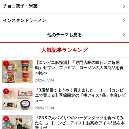
チョコ菓子・米菓
ムをのせて、最後にいちごソースものせて……と、いろい
ろな食べ方が味わえるのも魅力です。
インスタントラーメン
他のテーマも見る
人気記事ランキング
【コンビニ麻辣湯】「専門店級の味わいに超感
1
動」セブン、ファミマ、ローソンの人気商品を食
べ比べ！
2026/04/04
「3店舗目でようやく買えました……！」【コンビ
2
ニで買える】季節限定の「桃アイス4品」本音レビ
ュー
お気に入りの飲み物と一緒に、おうちティ
2026/08/04
ータイムを楽しんで
「SNSで大バズり中のハーゲンダッツを食べてみ
3
たら…」【コンビニアイス】お高めアイス3品を本
音リポ！