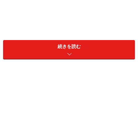
続きを読む
たっぷりのチーズクリームがIN！
生地からはみでるほどチーズクリームがたっぷり！
公式サイトの商品画像を事前に見ていて、「どんな状態
で売られているのかな」と思っていたら、実にそのまん
までした！ スコーンにたっぷりのチーズクリームがサン
ドされ、手前にはいちごソース。マリトッツォを思わせ
るビジュアルで、めちゃくちゃおいしそうです。