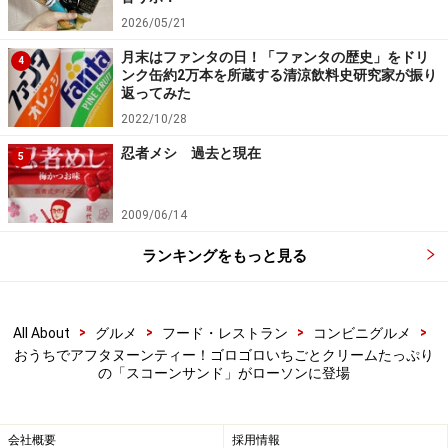
2026/05/21
コーヒーや紅茶のほか、これからの季節はアイスティーなど
冷たい飲み物と合わせても
月末はファンタの日！「ファンタの歴史」をドリ
4
ンク缶約2万本を所蔵する清涼飲料史研究家が振り
返ってみた
スコーンそのものも食べ応えがあり、価格的にも満足感
2022/10/28
の高いスイーツでした。お皿にもきれいに移せるので、
ぜひお気に入りの器で、お好みの飲み物と一緒におうち
忍者メシ 過去と現在
5
ティータイムを楽しんでみてくださいね。
2009/06/14
＜関連記事＞
ランキングをもっと見る
1年ぶりの再会！ ファミマの新作「ポケモン フラッペ」
のぷるぷる食感のマスカット味を飲んでみた
>
>
>
>
All About
グルメ
フード・レストラン
コンビニグルメ
おうちでアフタヌーンティー！ゴロゴロいちごとクリームたっぷり
の「スコーンサンド」がローソンに登場
会社概要
採用情報