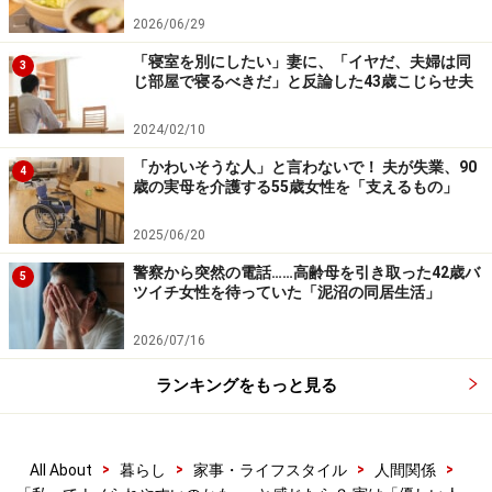
いいでしょう。
2026/06/29
「寝室を別にしたい」妻に、「イヤだ、夫婦は同
3
じ部屋で寝るべきだ」と反論した43歳こじらせ夫
日頃からきちんとあいさつをしていなかったり、丁寧
語、謙譲語、尊敬語が使えなかったりすると、“その程度
2024/02/10
の能力の人”だと判断されかねません。特にビジネスで
「かわいそうな人」と言わないで！ 夫が失業、90
4
は、ある程度、ビジネスマナーはできていた方が無難で
歳の実母を介護する55歳女性を「支えるもの」
す。
2025/06/20
また、「話し方」「声の出し方」で損する人も意外とい
警察から突然の電話……高齢母を引き取った42歳バ
5
ツイチ女性を待っていた「泥沼の同居生活」
ます。いくらいいことを言っていても、ダラダラとした
話し方ではナメられてしまう可能性も。それでは損で
2026/07/16
す。話し方の工夫をしたり、話し方教室に通ったりし
ランキングをもっと見る
て、改善した方がいい場合もあります。
ビジネスシーンなどでは、自分よりも若い相手に対して
>
>
>
>
All About
暮らし
家事・ライフスタイル
人間関係
ナメてくる人もいます。「年齢」だけは、対策の打ちよ