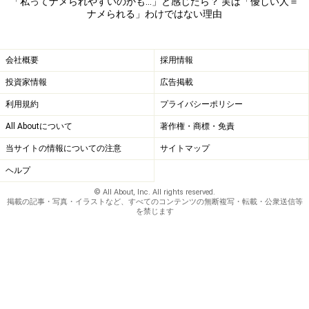
「私ってナメられやすいのかも…」と感じたら？ 実は「優しい人＝
ナメられる」わけではない理由
うがなく、どうすることもできません。そういう相手と
関わる場合は、誠意をもって自分の仕事をしっかり行
い、実力を認めさせるしかないでしょう。
会社概要
採用情報
投資家情報
広告掲載
利用規約
プライバシーポリシー
「人をナメる人間」の方に問題がある場合
All Aboutについて
著作権・商標・免責
が多い
当サイトの情報についての注意
サイトマップ
そもそも、人格が磨かれている人であれば「人をナメ
ヘルプ
る」ということはしません。どんな見た目であれ、職業
© All About, Inc. All rights reserved.
であれ、表面的な要素では判断せず、相手を人として尊
掲載の記事・写真・イラストなど、すべてのコンテンツの無断複写・転載・公衆送信等
を禁じます
重します。それができない人というのは、やはり本人に
何かしら問題を抱えている場合が多いのです。だから、
たとえナメられたとしても、気にすることはありませ
ん。