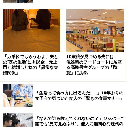
「気弱さ」を克服するために大事なこと
「万単位でもらうわよ」夫と
10歳娘が見つめる先には……
の“夜の生活”にも課金。元上
混雑時のフードコートに居座
人からナメられやすい人は、自分の「気弱さ」を克服
司と結婚した妹の「異常な夫
る高齢男性グループの「醜
婦関係」
態」にあ然
し、「真の優しさ（心の強さ）」を持てるように心がけ
た方がいいでしょう。一番大切なのは、自分のことをき
ちんと認められるようになること。そうすることで、人
「生活って食べ方に出るんだ……」10年ぶりの
女子会で気づいた友人の「驚きの食事マナー」
から嫌われることが怖くなくなってくるはずです。
気弱な人は「人からの評価＝自分の存在価値」だと感じ
「なんで誰も教えてくれないの？」ジッパー全
がち。だからこそ、人から嫌われることを極端に恐れ、
開でも“見て見ぬふり”。他人に無関心な現代の