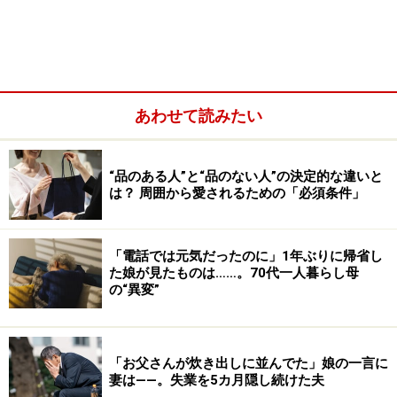
後者は、雰囲気にどこか「気弱さ」が見え隠れします。
ゆえに、人の気弱さに目ざとい「人を茶化したいタイ
プ」の人に軽く見られてしまうのです。
あわせて読みたい
人を茶化すタイプは、劣等感の強さゆえに「自分が相手
よりも優れていることを実感して、自分を慰めようとす
“品のある人”と“品のない人”の決定的な違いと
は？ 周囲から愛されるための「必須条件」
る」ところがあります。よって、気弱さが見える相手を
「恰好の的」にして、ナメた言動をとってくることも。
「電話では元気だったのに」1年ぶりに帰省し
た娘が見たものは……。70代一人暮らし母
の“異変”
「お父さんが炊き出しに並んでた」娘の一言に
妻は――。失業を5カ月隠し続けた夫