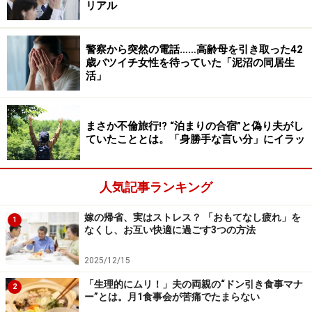
リアル
相手に嫌われないように優しい人を演じてしまうので
す。
警察から突然の電話……高齢母を引き取った42
歳バツイチ女性を待っていた「泥沼の同居生
一方で、「自分のことをきちんと認めている人」は、人
活」
から嫌われたとしても自分に落ち度がなかった場合、
「これは、相手の問題なのだ」と割り切ることができま
まさか不倫旅行!? “泊まりの合宿”と偽り夫がし
す。そうすると、むやみに人に嫌われることを恐れない
ていたこととは。「身勝手な言い分」にイラッ
し、ましてや、へつらう必要性も感じません。毅然とし
た態度をとれる人は、人からナメられにくいでしょう。
人気記事ランキング
嫁の帰省、実はストレス？ 「おもてなし疲れ」を
「表面的な部分」での“ナメられ回避”も大
1
なくし、お互い快適に過ごす3つの方法
事
2025/12/15
世の中には、肩書や見た目などの「表面的な部分」で相
「生理的にムリ！」夫の両親の“ドン引き食事マナ
2
手を判断する人もいます。そういう人にナメられないた
ー”とは。月1食事会が苦痛でたまらない
めにも、TPOを考えた服装やマナーは大切にしたほうが