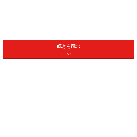
続きを読む
一般的に、「優しい人」には2種類のタイプがいます。
まず「心が強いから、人に対して思いやりが持てるタイ
プ」。そして「心が弱いゆえに、人に嫌われたくなく
て、いい人のフリをしてしまうタイプ」です。前者は
「真の優しさ」を持っていますが、後者は自己愛が伴う
「偽の優しさ」にすぎません。