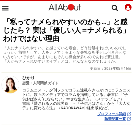
「私ってナメられやすいのかも…」と感
じたら？ 実は「優しい人＝ナメられる」
わけではない理由
「人にナメられやすい」と感じている場合、どう対処すればいいのでし
ょうか。前提として、人をナメてくるような失礼な相手とは付き合わな
い方がいいですが、あまりにもそんな機会が多いのであれば要注意。
「人からナメられやすいタイプ」とは、どんな人なのでしょうか。
更新日：
2023年05月16日
ひかり
恋愛・人間関係 ガイド
コラムニスト。夕刊フジでコラム連載をきっかけにコラムニス
トに。数々のメディアでコラムを掲載している。著書に「“子
供おばさん”にならない、幸せな生き方」（ステップモア）、
書籍『愛される人の境界線 －「子供おばさん」から「大人女
子」に変わる方法』（KADOKAWA/中経出版)など。
プロフィール詳細
執筆記事一覧